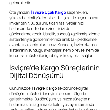
gelmektedir.
Öte yandan,
İsviçre Uçak Kargo
seçenekleri,
yüksek hacimli yüklerin hızlı bir şekilde taşınmasına
imkan tanır. Bu durum, ticari faaliyetlerinizi
hızlandırırken, tedarik zincirinizi de
güçlendirmektedir. Üstelik, sunduğu gelişmiş izleme
sistemleriyle gönderimlerinizi anlık takip edebilme
avantajına sahip olursunuz. Kısacası, İsviçre Kargo
sisteminin sunduğu avantajlar, hem bireysel hem de
kurumsal müşteriler için büyük kolaylıklar sağlar.
İsviçre’de Kargo Süreçlerinin
Dijital Dönüşümü
Günümüzde,
İsviçre Kargo
sektöründe dijital
dönüşüm, müşteri deneyimini önemli ölçüde
geliştirmekte. Bu dönüşüm, yalnızca süreçlerin
hızlanmasını sağlamakla kalmıyor, aynı zamanda
toplam maliyetlerin de düşmesine katkıda bulunuyor.