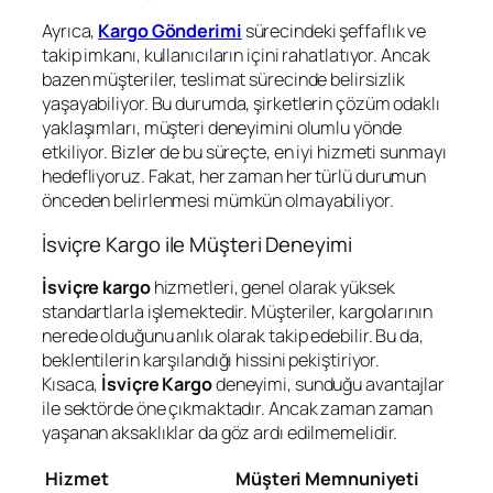
Ayrıca,
Kargo Gönderimi
sürecindeki şeffaflık ve
takip imkanı, kullanıcıların içini rahatlatıyor. Ancak
bazen müşteriler, teslimat sürecinde belirsizlik
yaşayabiliyor. Bu durumda, şirketlerin çözüm odaklı
yaklaşımları, müşteri deneyimini olumlu yönde
etkiliyor. Bizler de bu süreçte, en iyi hizmeti sunmayı
hedefliyoruz. Fakat, her zaman her türlü durumun
önceden belirlenmesi mümkün olmayabiliyor.
İsviçre Kargo ile Müşteri Deneyimi
İsviçre kargo
hizmetleri, genel olarak yüksek
standartlarla işlemektedir. Müşteriler, kargolarının
nerede olduğunu anlık olarak takip edebilir. Bu da,
beklentilerin karşılandığı hissini pekiştiriyor.
Kısaca,
İsviçre Kargo
deneyimi, sunduğu avantajlar
ile sektörde öne çıkmaktadır. Ancak zaman zaman
yaşanan aksaklıklar da göz ardı edilmemelidir.
Hizmet
Müşteri Memnuniyeti