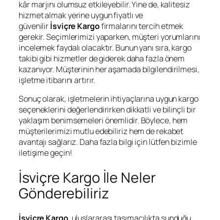
kâr marjını olumsuz etkileyebilir. Yine de, kalitesiz
hizmet almak yerine uygun fiyatlı ve
güvenilir
İsviçre Kargo
firmalarını tercih etmek
gerekir. Seçimlerimizi yaparken, müşteri yorumlarını
incelemek faydalı olacaktır. Bunun yanı sıra, kargo
takibi gibi hizmetler de giderek daha fazla önem
kazanıyor. Müşterinin her aşamada bilgilendirilmesi,
işletme itibarını artırır.
Sonuç olarak, işletmelerin ihtiyaçlarına uygun kargo
seçeneklerini değerlendirirken dikkatli ve bilinçli bir
yaklaşım benimsemeleri önemlidir. Böylece, hem
müşterilerimizi mutlu edebiliriz hem de rekabet
avantajı sağlarız. Daha fazla bilgi için lütfen bizimle
iletişime geçin!
İsviçre Kargo İle Neler
Gönderebiliriz
İsviçre Kargo
, uluslararası taşımacılıkta sunduğu