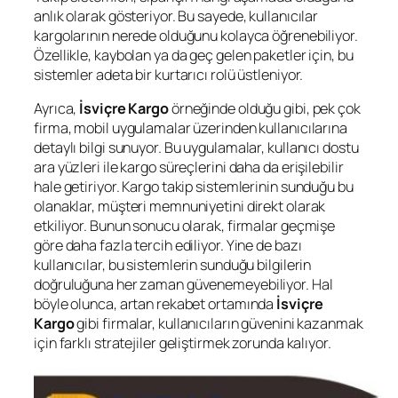
anlık olarak gösteriyor. Bu sayede, kullanıcılar
kargolarının nerede olduğunu kolayca öğrenebiliyor.
Özellikle, kaybolan ya da geç gelen paketler için, bu
sistemler adeta bir kurtarıcı rolü üstleniyor.
Ayrıca,
İsviçre Kargo
örneğinde olduğu gibi, pek çok
firma, mobil uygulamalar üzerinden kullanıcılarına
detaylı bilgi sunuyor. Bu uygulamalar, kullanıcı dostu
ara yüzleri ile kargo süreçlerini daha da erişilebilir
hale getiriyor. Kargo takip sistemlerinin sunduğu bu
olanaklar, müşteri memnuniyetini direkt olarak
etkiliyor. Bunun sonucu olarak, firmalar geçmişe
göre daha fazla tercih ediliyor. Yine de bazı
kullanıcılar, bu sistemlerin sunduğu bilgilerin
doğruluğuna her zaman güvenemeyebiliyor. Hal
böyle olunca, artan rekabet ortamında
İsviçre
Kargo
gibi firmalar, kullanıcıların güvenini kazanmak
için farklı stratejiler geliştirmek zorunda kalıyor.