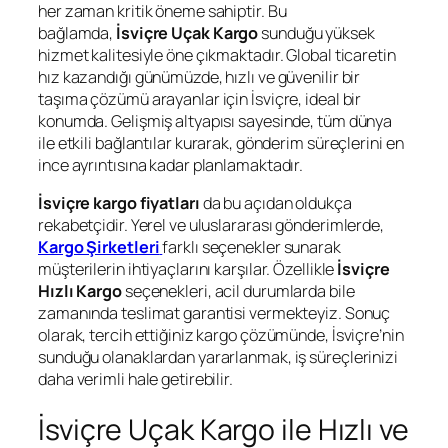
her zaman kritik öneme sahiptir. Bu
bağlamda,
İsviçre Uçak Kargo
sunduğu yüksek
hizmet kalitesiyle öne çıkmaktadır. Global ticaretin
hız kazandığı günümüzde, hızlı ve güvenilir bir
taşıma çözümü arayanlar için İsviçre, ideal bir
konumda. Gelişmiş altyapısı sayesinde, tüm dünya
ile etkili bağlantılar kurarak, gönderim süreçlerini en
ince ayrıntısına kadar planlamaktadır.
İsviçre kargo fiyatları
da bu açıdan oldukça
rekabetçidir. Yerel ve uluslararası gönderimlerde,
Kargo Şirketleri
farklı seçenekler sunarak
müşterilerin ihtiyaçlarını karşılar. Özellikle
İsviçre
Hızlı Kargo
seçenekleri, acil durumlarda bile
zamanında teslimat garantisi vermekteyiz. Sonuç
olarak, tercih ettiğiniz kargo çözümünde, İsviçre’nin
sunduğu olanaklardan yararlanmak, iş süreçlerinizi
daha verimli hale getirebilir.
İsviçre Uçak Kargo ile Hızlı ve