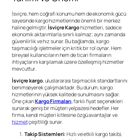
İsviçre, hem coğrafi konumu hem de ekonomik gücü
sayesinde kargo hizmetlerinde önemli bir merkez
haline gelmiştir.
İsviçre Kargo
hizmetleri, sadece
ekonomik aktarımlarla sınırlı kalmaz; aynı zamanda
güvenilirlik ve hız sunar. Bu bağlamda, kargo
taşımacılığı işletmeler için kritik bir rol oynar. Hem
bireysel kullanıcıların hem de ticari firmaların
ihtiyaçlarını karşılamak üzere özelleşmiş hizmetler
mevcuttur.
İsviçre kargo
, uluslararası taşımacılık standartlarını
benimseyerek çalışmaktadır. Bu durum, kargo
hizmetlerinin yüksek kalitede sunulmasını sağlar.
Öne çıkan
Kargo Firmaları
, farklı fiyat seçenekleri
sunarak geniş bir müşteri yelpazesi hedefler. Her
firma, kendi müşteri kitlesine özgü avantajlar ve
hizmet
çeşitliliği sunar.
Takip Sistemleri:
Hızlı ve etkili kargo takibi,