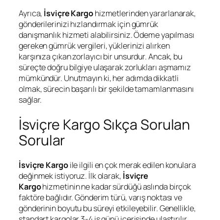
Ayrıca,
İsviçre Kargo
hizmetlerinden yararlanarak,
gönderilerinizi hızlandırmak için gümrük
danışmanlık hizmeti alabilirsiniz. Ödeme yapılması
gereken gümrük vergileri, yüklerinizi alırken
karşınıza çıkan zorlayıcı bir unsurdur. Ancak, bu
süreçte doğru bilgiye ulaşarak zorlukları aşmamız
mümkündür. Unutmayın ki, her adımda dikkatli
olmak, sürecin başarılı bir şekilde tamamlanmasını
sağlar.
İsviçre Kargo Sıkça Sorulan
Sorular
İsviçre Kargo
ile ilgili en çok merak edilen konulara
değinmek istiyoruz. İlk olarak,
İsviçre
Kargo
hizmetinin ne kadar sürdüğü aslında birçok
faktöre bağlıdır. Gönderim türü, varış noktası ve
gönderinin boyutu bu süreyi etkileyebilir. Genellikle,
standart kargolar 3-4 iş günü içerisinde ulaştırılır.