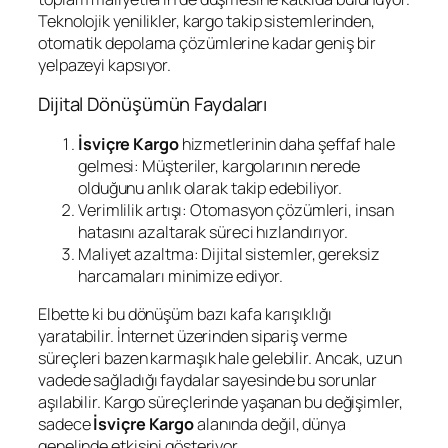
Teknolojik yenilikler, kargo takip sistemlerinden,
otomatik depolama çözümlerine kadar geniş bir
yelpazeyi kapsıyor.
Dijital Dönüşümün Faydaları
İsviçre Kargo
hizmetlerinin daha şeffaf hale
gelmesi: Müşteriler, kargolarının nerede
olduğunu anlık olarak takip edebiliyor.
Verimlilik artışı: Otomasyon çözümleri, insan
hatasını azaltarak süreci hızlandırıyor.
Maliyet azaltma: Dijital sistemler, gereksiz
harcamaları minimize ediyor.
Elbette ki bu dönüşüm bazı kafa karışıklığı
yaratabilir. İnternet üzerinden sipariş verme
süreçleri bazen karmaşık hale gelebilir. Ancak, uzun
vadede sağladığı faydalar sayesinde bu sorunlar
aşılabilir. Kargo süreçlerinde yaşanan bu değişimler,
sadece
İsviçre Kargo
alanında değil, dünya
genelinde etkisini gösteriyor.