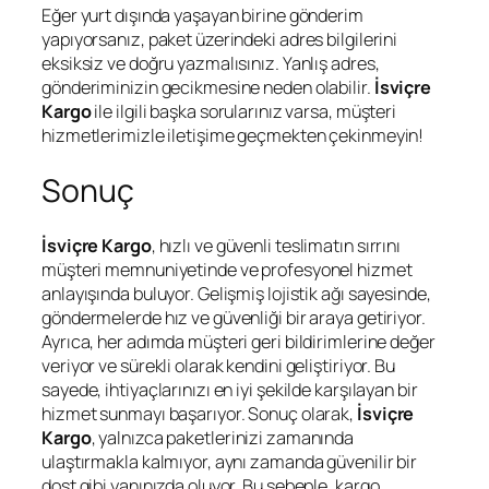
Eğer yurt dışında yaşayan birine gönderim
yapıyorsanız, paket üzerindeki adres bilgilerini
eksiksiz ve doğru yazmalısınız. Yanlış adres,
gönderiminizin gecikmesine neden olabilir.
İsviçre
Kargo
ile ilgili başka sorularınız varsa, müşteri
hizmetlerimizle iletişime geçmekten çekinmeyin!
Sonuç
İsviçre Kargo
, hızlı ve güvenli teslimatın sırrını
müşteri memnuniyetinde ve profesyonel hizmet
anlayışında buluyor. Gelişmiş lojistik ağı sayesinde,
göndermelerde hız ve güvenliği bir araya getiriyor.
Ayrıca, her adımda müşteri geri bildirimlerine değer
veriyor ve sürekli olarak kendini geliştiriyor. Bu
sayede, ihtiyaçlarınızı en iyi şekilde karşılayan bir
hizmet sunmayı başarıyor. Sonuç olarak,
İsviçre
Kargo
, yalnızca paketlerinizi zamanında
ulaştırmakla kalmıyor, aynı zamanda güvenilir bir
dost gibi yanınızda oluyor. Bu sebeple, kargo