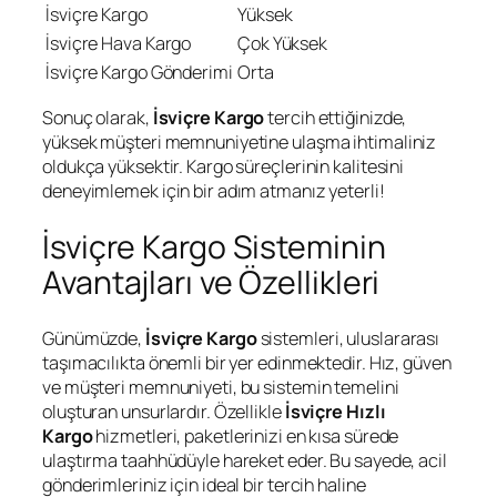
İsviçre Kargo
Yüksek
İsviçre Hava Kargo
Çok Yüksek
İsviçre Kargo Gönderimi
Orta
Sonuç olarak,
İsviçre Kargo
tercih ettiğinizde,
yüksek müşteri memnuniyetine ulaşma ihtimaliniz
oldukça yüksektir. Kargo süreçlerinin kalitesini
deneyimlemek için bir adım atmanız yeterli!
İsviçre Kargo Sisteminin
Avantajları ve Özellikleri
Günümüzde,
İsviçre Kargo
sistemleri, uluslararası
taşımacılıkta önemli bir yer edinmektedir. Hız, güven
ve müşteri memnuniyeti, bu sistemin temelini
oluşturan unsurlardır. Özellikle
İsviçre Hızlı
Kargo
hizmetleri, paketlerinizi en kısa sürede
ulaştırma taahhüdüyle hareket eder. Bu sayede, acil
gönderimleriniz için ideal bir tercih haline