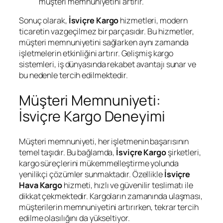
müşteri memnuniyetini artırır.
Sonuç olarak,
İsviçre Kargo
hizmetleri, modern
ticaretin vazgeçilmez bir parçasıdır. Bu hizmetler,
müşteri memnuniyetini sağlarken aynı zamanda
işletmelerin etkinliğini artırır. Gelişmiş kargo
sistemleri, iş dünyasında rekabet avantajı sunar ve
bu nedenle tercih edilmektedir.
Müşteri Memnuniyeti:
İsviçre Kargo Deneyimi
Müşteri memnuniyeti, her işletmenin başarısının
temel taşıdır. Bu bağlamda,
İsviçre Kargo
şirketleri,
kargo süreçlerini mükemmelleştirme yolunda
yenilikçi çözümler sunmaktadır. Özellikle
İsviçre
Hava Kargo
hizmeti, hızlı ve güvenilir teslimatı ile
dikkat çekmektedir. Kargoların zamanında ulaşması,
müşterilerin memnuniyetini artırırken, tekrar tercih
edilme olasılığını da yükseltiyor.