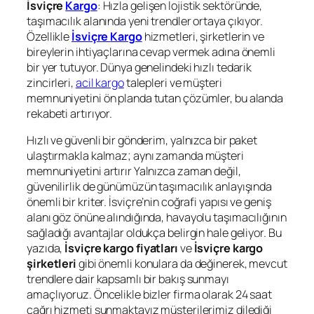
İsviçre
Kargo
: Hızla gelişen lojistik sektöründe,
taşımacılık alanında yeni trendler ortaya çıkıyor.
Özellikle
İsviçre
Kargo
hizmetleri, şirketlerin ve
bireylerin ihtiyaçlarına cevap vermek adına önemli
bir yer tutuyor. Dünya genelindeki hızlı tedarik
zincirleri,
acil kargo
talepleri ve müşteri
memnuniyetini ön planda tutan çözümler, bu alanda
rekabeti artırıyor.
Hızlı ve güvenli bir gönderim, yalnızca bir paket
ulaştırmakla kalmaz; aynı zamanda müşteri
memnuniyetini artırır Yalnızca zaman değil,
güvenilirlik de günümüzün taşımacılık anlayışında
önemli bir kriter. İsviçre’nin coğrafi yapısı ve geniş
alanı göz önüne alındığında, havayolu taşımacılığının
sağladığı avantajlar oldukça belirgin hale geliyor. Bu
yazıda,
İsviçre
kargo fiyatları
ve
İsviçre
kargo
şirketleri
gibi önemli konulara da değinerek, mevcut
trendlere dair kapsamlı bir bakış sunmayı
amaçlıyoruz. Öncelikle bizler firma olarak 24 saat
çağrı hizmeti sunmaktayız müşterilerimiz dilediği