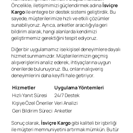
Öncelikle, iletişimimizi güçlendirmek adına
İsviçre
Kargo
ile entegre bir destek sistemi geliştirdik. Bu
sayede, müşterilerimize hızlı ve etkili çözümler
sunabiliyoruz. Ayrıca, anketler aracılığıyla geri
bildirim alarak, hangi alanlarda kendimizi
geliştirmemiz gerektiğini tespit ediyoruz.
Diğer bir uygulamamız ise kişisel deneyimlere dayalı
hizmet sunmamızdır. Müşterilerimizin geçmiş
alışverişlerini analiz ederek, ihtiyaçlarına uygun
önerilerde bulunuyoruz. Bu, onların alışveriş
deneyimlerini daha keyifli hale getiriyor.
Hizmetler
Uygulama Yöntemleri
Hızlı Yanıt Süresi
24/7 Destek
Kişiye Özel Öneriler
Veri Analizi
Geri Bildirim Süreci
Anketler
Sonuç olarak,
İsviçre Kargo
gibi kaliteli bir işbirliği
ile müşteri memnuniyetini artırmak mümkün. Bu tür