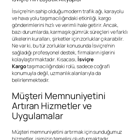
İsviçre’nin sahip olduğu modern trafik ağı, karayolu
ve hava yolu taşımacılığındaki etkinliği, kargo
gönderimlerini hızlı ve verimli hale getirir. Ancak,
bazı durumlarda, karmaşık gümrük süreçleri ve farklı
ülkelerin kuralları, şirketler için zorluklar çıkarabilir.
Ne var ki, bu tür zorluklar konusunda İsviçre’nin
sağladığı profesyonel destek, firmaların işlerini
kolaylaştırmaktadır. Kısacası,
İsviçre
Kargo
taşımacılığındaki rolü, sadece coğrafi
konumuyla değil, uzmanlık alanlarıyla da
belirlenmektedir.
Müşteri Memnuniyetini
Artıran Hizmetler ve
Uygulamalar
Müşteri memnuniyetini artırmak için sunduğumuz
hizmetler, işimizin temelini oluşturmaktadır.