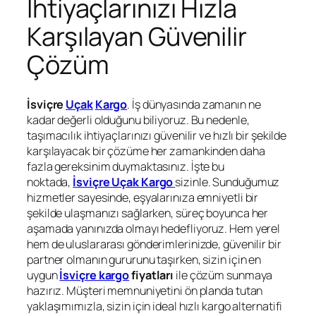
İhtiyaçlarınızı Hızla
Karşılayan Güvenilir
Çözüm
İsviçre
Uçak
Kargo
. İş dünyasında zamanın ne
kadar değerli olduğunu biliyoruz. Bu nedenle,
taşımacılık ihtiyaçlarınızı güvenilir ve hızlı bir şekilde
karşılayacak bir çözüme her zamankinden daha
fazla gereksinim duymaktasınız. İşte bu
noktada,
İsviçre Uçak Kargo
sizinle. Sunduğumuz
hizmetler sayesinde, eşyalarınıza emniyetli bir
şekilde ulaşmanızı sağlarken, süreç boyunca her
aşamada yanınızda olmayı hedefliyoruz. Hem yerel
hem de uluslararası gönderimlerinizde, güvenilir bir
partner olmanın gururunu taşırken, sizin için en
uygun
İsviçre kargo
fiyatları
ile çözüm sunmaya
hazırız. Müşteri memnuniyetini ön planda tutan
yaklaşımımızla, sizin için ideal hızlı kargo alternatifi