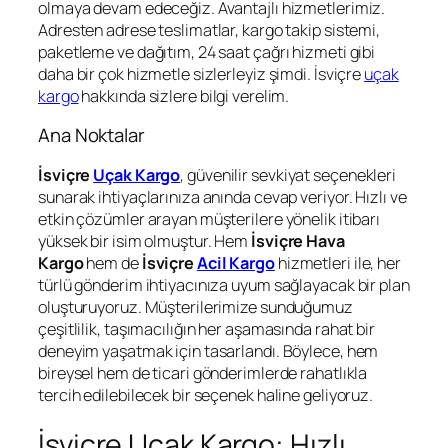
olmaya devam edeceğiz. Avantajlı hizmetlerimiz.
Adresten adrese teslimatlar, kargo takip sistemi,
paketleme ve dağıtım, 24 saat çağrı hizmeti gibi
daha bir çok hizmetle sizlerleyiz şimdi. İsviçre
uçak
kargo
hakkında sizlere bilgi verelim.
Ana Noktalar
İsviçre
Uçak Kargo
, güvenilir sevkiyat seçenekleri
sunarak ihtiyaçlarınıza anında cevap veriyor. Hızlı ve
etkin çözümler arayan müşterilere yönelik itibarı
yüksek bir isim olmuştur. Hem
İsviçre Hava
Kargo
hem de
İsviçre
Acil Kargo
hizmetleri ile, her
türlü gönderim ihtiyacınıza uyum sağlayacak bir plan
oluşturuyoruz. Müşterilerimize sunduğumuz
çeşitlilik, taşımacılığın her aşamasında rahat bir
deneyim yaşatmak için tasarlandı. Böylece, hem
bireysel hem de ticari gönderimlerde rahatlıkla
tercih edilebilecek bir seçenek haline geliyoruz.
İsviçre Uçak Kargo: Hızlı