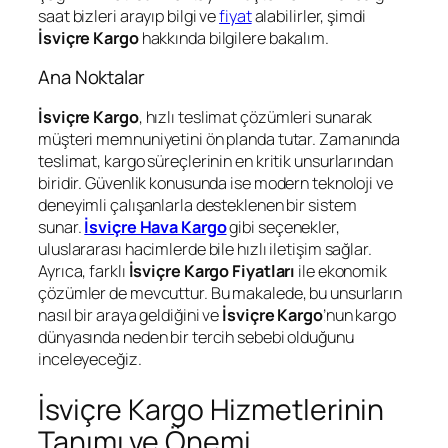
saat bizleri arayıp bilgi ve
fiyat
alabilirler, şimdi
İsviçre Kargo
hakkında bilgilere bakalım.
Ana Noktalar
İsviçre Kargo
, hızlı teslimat çözümleri sunarak
müşteri memnuniyetini ön planda tutar. Zamanında
teslimat, kargo süreçlerinin en kritik unsurlarından
biridir. Güvenlik konusunda ise modern teknoloji ve
deneyimli çalışanlarla desteklenen bir sistem
sunar.
İsviçre Hava Kargo
gibi seçenekler,
uluslararası hacimlerde bile hızlı iletişim sağlar.
Ayrıca, farklı
İsviçre Kargo Fiyatları
ile ekonomik
çözümler de mevcuttur. Bu makalede, bu unsurların
nasıl bir araya geldiğini ve
İsviçre Kargo
’nun kargo
dünyasında neden bir tercih sebebi olduğunu
inceleyeceğiz.
İsviçre Kargo Hizmetlerinin
Tanımı ve Önemi