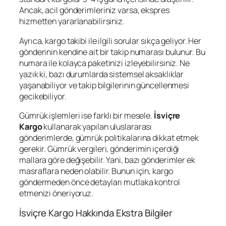
Ancak, acil gönderimleriniz varsa, ekspres
hizmetten yararlanabilirsiniz.
Ayrıca, kargo takibi ile ilgili sorular sıkça geliyor. Her
gönderinin kendine ait bir takip numarası bulunur. Bu
numara ile kolayca paketinizi izleyebilirsiniz. Ne
yazık ki, bazı durumlarda sistemsel aksaklıklar
yaşanabiliyor ve takip bilgilerinin güncellenmesi
gecikebiliyor.
Gümrük işlemleri ise farklı bir mesele.
İsviçre
Kargo
kullanarak yapılan uluslararası
gönderimlerde, gümrük politikalarına dikkat etmek
gerekir. Gümrük vergileri, gönderimin içerdiği
mallara göre değişebilir. Yani, bazı gönderimler ek
masraflara neden olabilir. Bunun için, kargo
göndermeden önce detayları mutlaka kontrol
etmenizi öneriyoruz.
İsviçre Kargo Hakkında Ekstra Bilgiler