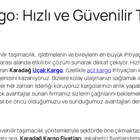
: Hızlı ve Güvenilir 
ir taşımacılık, işletmelerin ve bireylerin en büyük ihtiya
rası alanda etkili bir çözüm sunarak dikkat çekiyor. Hızlı
ıran
Karadağ
Uçak Kargo
, özellikle
acil kargo
ihtiyaçları
 beğenisini kazanıyoruz. Bizlere kolay ulaşmanızı sağlama
ler her zaman liderliği koruyoruz kargolarınızı anlık yapa
k avantajlar sunan firmamız sizlerin çağrılarını beklemek
sıl bir öncü olduğumuzu ve sunduğumuz avantajları der
 güvenilir taşımacılık yöntemleriyle sektörde öne çıkmakta
anı sıra,
Karadağ Kargo Fiyatları
, rekabetçi fiyatlandırma