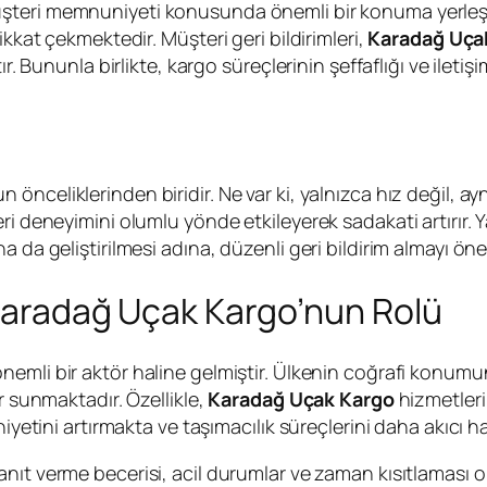
şteri memnuniyeti konusunda önemli bir konuma yerleşmişti
ikkat çekmektedir. Müşteri geri bildirimleri,
Karadağ Uça
r. Bununla birlikte, kargo süreçlerinin şeffaflığı ve iletişi
un önceliklerinden biridir. Ne var ki, yalnızca hız değil
ri deneyimini olumlu yönde etkileyerek sadakati artırır. 
a da geliştirilmesi adına, düzenli geri bildirim almayı ön
 Karadağ Uçak Kargo’nun Rolü
a önemli bir aktör haline gelmiştir. Ülkenin coğrafi konu
r sunmaktadır. Özellikle,
Karadağ Uçak Kargo
hizmetleri,
iyetini artırmakta ve taşımacılık süreçlerini daha akıcı h
anıt verme becerisi, acil durumlar ve zaman kısıtlaması ol