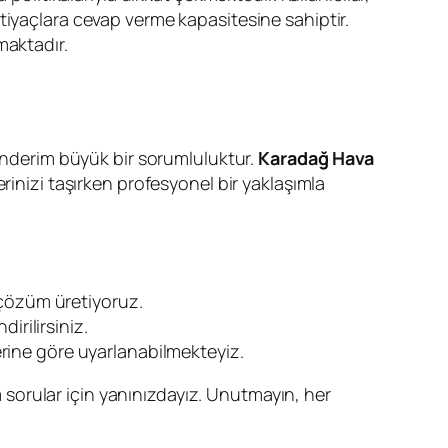
ihtiyaçlara cevap verme kapasitesine sahiptir.
maktadır.
gönderim büyük bir sorumluluktur.
Karadağ Hava
rinizi taşırken profesyonel bir yaklaşımla
 çözüm üretiyoruz.
irilirsiniz.
lerine göre uyarlanabilmekteyiz.
tüm sorular için yanınızdayız. Unutmayın, her