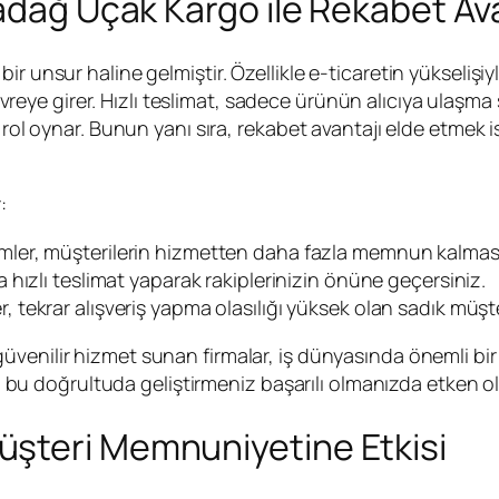
radağ Uçak Kargo ile Rekabet Av
 unsur haline gelmiştir. Özellikle e-ticaretin yükselişiyle
reye girer. Hızlı teslimat, sadece ürünün alıcıya ulaşma
rol oynar. Bunun yanı sıra, rekabet avantajı elde etmek ist
:
mler, müşterilerin hizmetten daha fazla memnun kalması
 hızlı teslimat yaparak rakiplerinizin önüne geçersiniz.
 tekrar alışveriş yapma olasılığı yüksek olan sadık müşt
 güvenilir hizmet sunan firmalar, iş dünyasında önemli bir y
zi bu doğrultuda geliştirmeniz başarılı olmanızda etken ola
şteri Memnuniyetine Etkisi