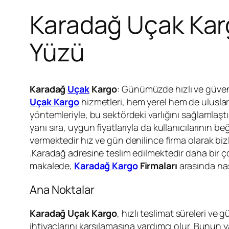
Karadağ Uçak Kargo
Yüzü
Karadağ
Uçak
Kargo
: Günümüzde hızlı ve güvenil
Uçak Kargo
hizmetleri, hem yerel hem de uluslara
yöntemleriyle, bu sektördeki varlığını sağlamlaşt
yanı sıra, uygun fiyatlarıyla da kullanıcılarının
vermektedir hız ve gün denilince firma olarak biz
.Karadağ adresine teslim edilmektedir daha bir ço
makalede,
Karadağ Kargo
Firmaları
arasında na
Ana Noktalar
Karadağ Uçak Kargo
, hızlı teslimat süreleri ve
ihtiyaçlarını karşılamasına yardımcı olur. Bunun y