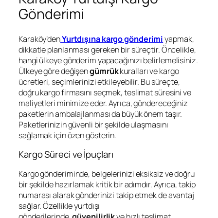
Gönderimi
Karaköy’den
Yurtdışına kargo gönderimi
yapmak,
dikkatle planlanması gereken bir süreçtir. Öncelikle,
hangi ülkeye gönderim yapacağınızı belirlemelisiniz.
Ülkeye göre değişen
gümrük
kuralları ve kargo
ücretleri, seçimlerinizi etkileyebilir. Bu süreçte,
doğru kargo firmasını seçmek, teslimat süresini ve
maliyetleri minimize eder. Ayrıca, göndereceğiniz
paketlerin ambalajlanması da büyük önem taşır.
Paketlerinizin güvenli bir şekilde ulaşmasını
sağlamak için özen gösterin.
Kargo Süreci ve İpuçları
Kargo gönderiminde, belgelerinizi eksiksiz ve doğru
bir şekilde hazırlamak kritik bir adımdır. Ayrıca, takip
numarası alarak gönderinizi takip etmek de avantaj
sağlar. Özellikle yurtdışı
gönderilerinde,
güvenilirlik
ve hızlı teslimat,