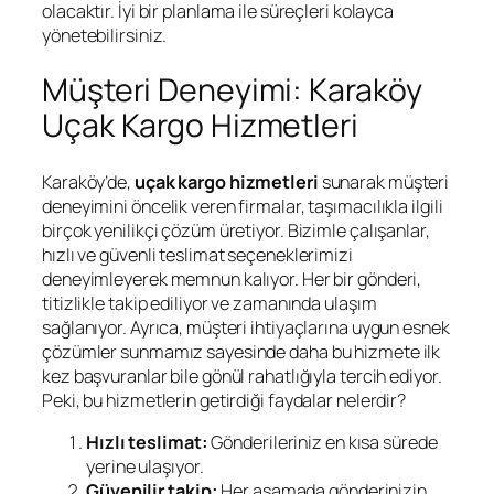
olacaktır. İyi bir planlama ile süreçleri kolayca
yönetebilirsiniz.
Müşteri Deneyimi: Karaköy
Uçak Kargo Hizmetleri
Karaköy’de,
uçak kargo hizmetleri
sunarak müşteri
deneyimini öncelik veren firmalar, taşımacılıkla ilgili
birçok yenilikçi çözüm üretiyor. Bizimle çalışanlar,
hızlı ve güvenli teslimat seçeneklerimizi
deneyimleyerek memnun kalıyor. Her bir gönderi,
titizlikle takip ediliyor ve zamanında ulaşım
sağlanıyor. Ayrıca, müşteri ihtiyaçlarına uygun esnek
çözümler sunmamız sayesinde daha bu hizmete ilk
kez başvuranlar bile gönül rahatlığıyla tercih ediyor.
Peki, bu hizmetlerin getirdiği faydalar nelerdir?
Hızlı teslimat:
Gönderileriniz en kısa sürede
yerine ulaşıyor.
Güvenilir takip:
Her aşamada gönderinizin