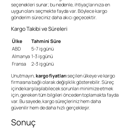
seçenekleri sunar; bu nedenle, ihtiyaçlarınıza en
uygun olanı seçmekte fayda var. Böylece kargo
gönderim süreciniz daha akıcı geçecektir.
Kargo Takibi ve Süreleri
Ülke
Tahmini Süre
ABD
5-7 iş günü
Almanya
1-3 iş günü
Fransa
2-3 iş günü
Unutmayın,
kargo fiyatları
seçilen ülkeye ve kargo
firmasına bağlı olarak değişiklik gösterebilir. Süreç
içinde karşılaşılabilecek sorunları minimize etmek
için, gereken tüm bilgileri önceden toplamakta fayda
var. Bu sayede, kargo süreçleriniz hem daha
güvenilir hem de daha hızlı gerçekleşir.
Sonuç