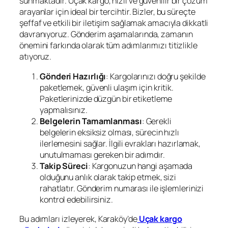
sunmaktadır. Uçak kargo, hızlı ve güvenilir bir çözüm
arayanlar için ideal bir tercihtir. Bizler, bu süreçte
şeffaf ve etkili bir iletişim sağlamak amacıyla dikkatli
davranıyoruz. Gönderim aşamalarında, zamanın
önemini farkında olarak tüm adımlarımızı titizlikle
atıyoruz.
Gönderi Hazırlığı
: Kargolarınızı doğru şekilde
paketlemek, güvenli ulaşım için kritik.
Paketlerinizde düzgün bir etiketleme
yapmalısınız.
Belgelerin Tamamlanması
: Gerekli
belgelerin eksiksiz olması, sürecin hızlı
ilerlemesini sağlar. İlgili evrakları hazırlamak,
unutulmaması gereken bir adımdır.
Takip Süreci
: Kargonuzun hangi aşamada
olduğunu anlık olarak takip etmek, sizi
rahatlatır. Gönderim numarası ile işlemlerinizi
kontrol edebilirsiniz.
Bu adımları izleyerek, Karaköy’de
Uçak kargo