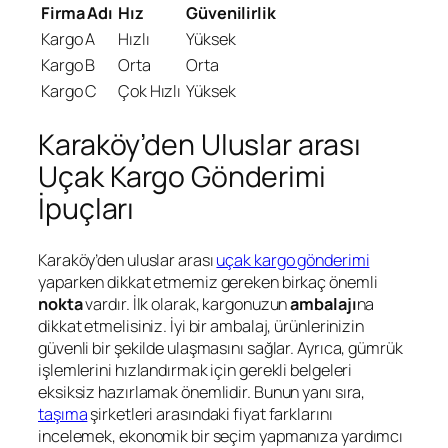
Firma Adı
Hız
Güvenilirlik
Kargo A
Hızlı
Yüksek
Kargo B
Orta
Orta
Kargo C
Çok Hızlı
Yüksek
Karaköy’den Uluslar arası
Uçak Kargo Gönderimi
İpuçları
Karaköy’den uluslar arası
uçak kargo gönderimi
yaparken dikkat etmemiz gereken birkaç önemli
nokta
vardır. İlk olarak, kargonuzun
ambalajı
na
dikkat etmelisiniz. İyi bir ambalaj, ürünlerinizin
güvenli bir şekilde ulaşmasını sağlar. Ayrıca, gümrük
işlemlerini hızlandırmak için gerekli belgeleri
eksiksiz hazırlamak önemlidir. Bunun yanı sıra,
taşıma
şirketleri arasındaki fiyat farklarını
incelemek, ekonomik bir seçim yapmanıza yardımcı