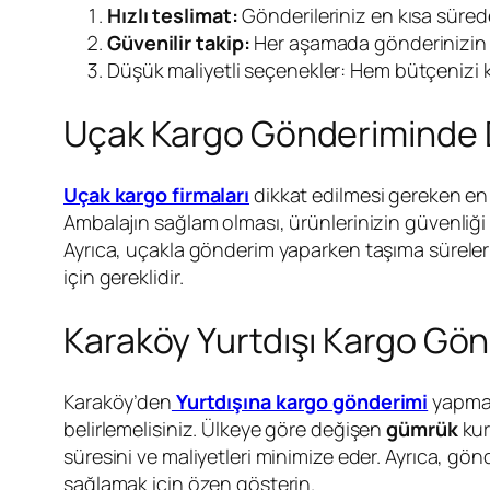
Hızlı teslimat:
Gönderileriniz en kısa sürede
Güvenilir takip:
Her aşamada gönderinizin 
Düşük maliyetli seçenekler: Hem bütçenizi ko
Uçak Kargo Gönderiminde D
Uçak kargo firmaları
dikkat edilmesi gereken en
Ambalajın sağlam olması, ürünlerinizin güvenliği 
Ayrıca, uçakla gönderim yaparken taşıma sürele
için gereklidir.
Karaköy Yurtdışı Kargo Gön
Karaköy’den
Yurtdışına kargo gönderimi
yapmak
belirlemelisiniz. Ülkeye göre değişen
gümrük
kur
süresini ve maliyetleri minimize eder. Ayrıca, gö
sağlamak için özen gösterin.