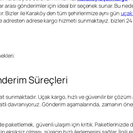
r arası gönderimler için ideal bir seçenek sunar. Bu ned
tır. Bizler ile Karaköy den tüm şehirlerimize aynı gün
uçak
ne adresten adrese kargo hizmeti sunmaktayız. bizleri 24
kleri.
derim Süreçleri
 sunmaktadır. Uçak kargo, hızlı ve güvenilir bir çözüm ara
ikkatli davranıyoruz. Gönderim aşamalarında, zamanın önemi
lde paketlemek, güvenli ulaşım için kritik. Paketlerinizde
rin eksiksiz olması, sürecin hızlı ilerlemesini sağlar. İlgi