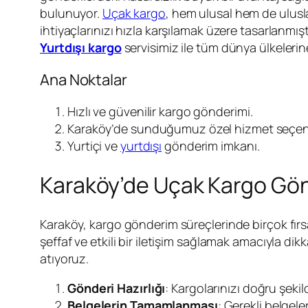
bulunuyor.
Uçak kargo
, hem ulusal hem de ulusla
ihtiyaçlarınızı hızla karşılamak üzere tasarlanmış
Yurtdışı kargo
servisimiz ile tüm dünya ülkeleri
Ana Noktalar
Hızlı ve güvenilir kargo gönderimi.
Karaköy’de sunduğumuz özel hizmet seçene
Yurtiçi ve
yurtdışı
gönderim imkanı.
Karaköy’de Uçak Kargo Gön
Karaköy, kargo gönderim süreçlerinde birçok fırsat
şeffaf ve etkili bir iletişim sağlamak amacıyla d
atıyoruz.
Gönderi Hazırlığı
: Kargolarınızı doğru şeki
Belgelerin Tamamlanması
: Gerekli belgele