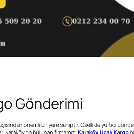
go Gönderimi
ısından önemli bir yere sahiptir. Özellikle yurtiçi gönde
lar. Karaköy’de bulunan firmamız,
Karaköy Uçak Kargo
hi