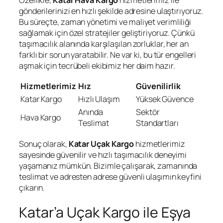
Özellikle,
Katar Hava Kargo
hizmetlerimiz ile
gönderilerinizi en hızlı şekilde adresine ulaştırıyoruz.
Bu süreçte, zaman yönetimi ve maliyet verimliliği
sağlamak için özel stratejiler geliştiriyoruz. Çünkü
taşımacılık alanında karşılaşılan zorluklar, her an
farklı bir sorun yaratabilir. Ne var ki, bu tür engelleri
aşmak için tecrübeli ekibimiz her daim hazır.
Hizmetlerimiz
Hız
Güvenilirlik
Katar Kargo
Hızlı Ulaşım
Yüksek Güvence
Anında
Sektör
Hava Kargo
Teslimat
Standartları
Sonuç olarak,
Katar Uçak Kargo
hizmetlerimiz
sayesinde güvenilir ve hızlı taşımacılık deneyimi
yaşamanız mümkün. Bizimle çalışarak, zamanında
teslimat ve adresten adrese güvenli ulaşımın keyfini
çıkarın.
Katar’a Uçak Kargo ile Eşya