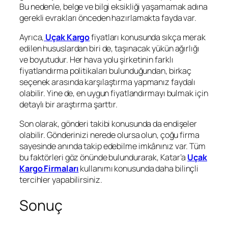
Bu nedenle, belge ve bilgi eksikliği yaşamamak adına
gerekli evrakları önceden hazırlamakta fayda var.
Ayrıca,
Uçak Kargo
fiyatları konusunda sıkça merak
edilen hususlardan biri de, taşınacak yükün ağırlığı
ve boyutudur. Her hava yolu şirketinin farklı
fiyatlandırma politikaları bulunduğundan, birkaç
seçenek arasında karşılaştırma yapmanız faydalı
olabilir. Yine de, en uygun fiyatlandırmayı bulmak için
detaylı bir araştırma şarttır.
Son olarak, gönderi takibi konusunda da endişeler
olabilir. Gönderinizi nerede olursa olun, çoğu firma
sayesinde anında takip edebilme imkânınız var. Tüm
bu faktörleri göz önünde bulundurarak, Katar’a
Uçak
Kargo Firmaları
kullanımı konusunda daha bilinçli
tercihler yapabilirsiniz.
Sonuç