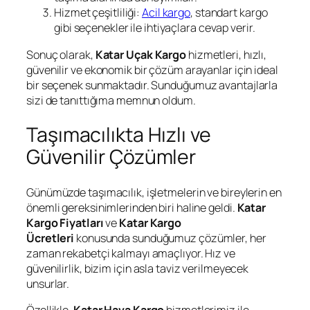
Hizmet çeşitliliği:
Acil kargo
, standart kargo
gibi seçenekler ile ihtiyaçlara cevap verir.
Sonuç olarak,
Katar Uçak Kargo
hizmetleri, hızlı,
güvenilir ve ekonomik bir çözüm arayanlar için ideal
bir seçenek sunmaktadır. Sunduğumuz avantajlarla
sizi de tanıttığıma memnun oldum.
Taşımacılıkta Hızlı ve
Güvenilir Çözümler
Günümüzde taşımacılık, işletmelerin ve bireylerin en
önemli gereksinimlerinden biri haline geldi.
Katar
Kargo Fiyatları
ve
Katar Kargo
Ücretleri
konusunda sunduğumuz çözümler, her
zaman rekabetçi kalmayı amaçlıyor. Hız ve
güvenilirlik, bizim için asla taviz verilmeyecek
unsurlar.