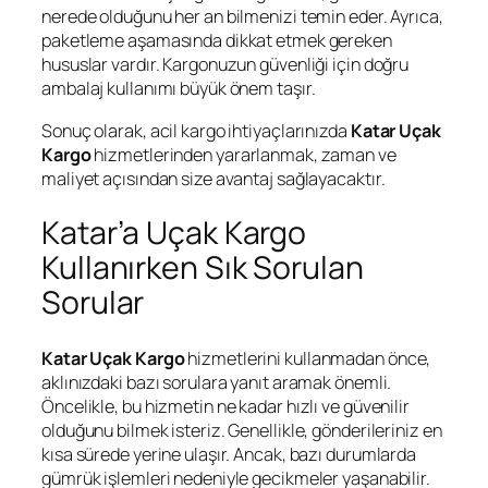
nerede olduğunu her an bilmenizi temin eder. Ayrıca,
paketleme aşamasında dikkat etmek gereken
hususlar vardır. Kargonuzun güvenliği için doğru
ambalaj kullanımı büyük önem taşır.
Sonuç olarak, acil kargo ihtiyaçlarınızda
Katar Uçak
Kargo
hizmetlerinden yararlanmak, zaman ve
maliyet açısından size avantaj sağlayacaktır.
Katar’a Uçak Kargo
Kullanırken Sık Sorulan
Sorular
Katar
Uçak Kargo
hizmetlerini kullanmadan önce,
aklınızdaki bazı sorulara yanıt aramak önemli.
Öncelikle, bu hizmetin ne kadar hızlı ve güvenilir
olduğunu bilmek isteriz. Genellikle, gönderileriniz en
kısa sürede yerine ulaşır. Ancak, bazı durumlarda
gümrük işlemleri nedeniyle gecikmeler yaşanabilir.