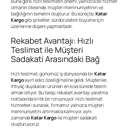
Buna göre, hızlı teslimatın önemi, yalnızca bir hizmet
olmanın ötesinde, müşteri memnuniyetinin ve
bağlılığının temelini oluşturur. Bu süreçte,
Katar
Kargo
gibi şirketler, sürdürülebilir büyüme için
üzerlerine düşeni yapmaktadır.
Rekabet Avantajı: Hızlı
Teslimat ile Müşteri
Sadakati Arasındaki Bağ
Hızlı teslimat, günümüz iş dünyasında bir
Katar
Kargo
ayırt edici özelliği haline geldi. Müşteriler,
ihtiyaç duydukları ürünleri en kısa sürede teslim
almak istiyor. Bu talep, rekabet avantajı yaratma
noktasında kritik bir rol oynuyor. Hızlı teslimat
hizmetleri sunarak, firmamız yalnızca müşteri
memnuniyetini artırmakla kalmıyor, aynı
zamanda
Katar Kargo
ile müşteri sadakati
oluşturuyoruz.