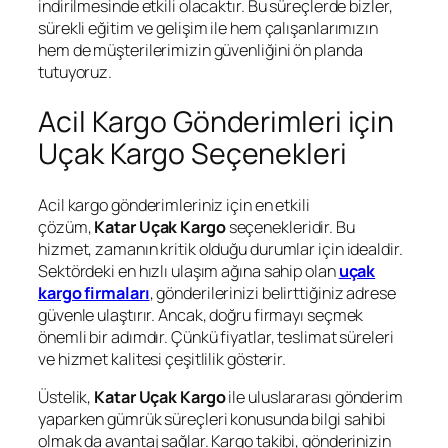
indirilmesinde etkili olacaktır. Bu süreçlerde bizler,
sürekli eğitim ve gelişim ile hem çalışanlarımızın
hem de müşterilerimizin güvenliğini ön planda
tutuyoruz.
Acil Kargo Gönderimleri için
Uçak Kargo Seçenekleri
Acil kargo gönderimleriniz için en etkili
çözüm,
Katar Uçak Kargo
seçenekleridir. Bu
hizmet, zamanın kritik olduğu durumlar için idealdir.
Sektördeki en hızlı ulaşım ağına sahip olan
uçak
kargo firmaları
, gönderilerinizi belirttiğiniz adrese
güvenle ulaştırır. Ancak, doğru firmayı seçmek
önemli bir adımdır. Çünkü fiyatlar, teslimat süreleri
ve hizmet kalitesi çeşitlilik gösterir.
Üstelik,
Katar Uçak Kargo
ile uluslararası gönderim
yaparken gümrük süreçleri konusunda bilgi sahibi
olmak da avantaj sağlar. Kargo takibi, gönderinizin