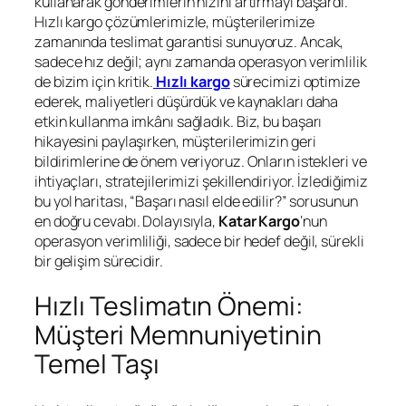
kullanarak gönderimlerin hızını artırmayı başardı.
Hızlı kargo çözümlerimizle, müşterilerimize
zamanında teslimat garantisi sunuyoruz. Ancak,
sadece hız değil; aynı zamanda operasyon verimlilik
de bizim için kritik.
Hızlı kargo
sürecimizi optimize
ederek, maliyetleri düşürdük ve kaynakları daha
etkin kullanma imkânı sağladık. Biz, bu başarı
hikayesini paylaşırken, müşterilerimizin geri
bildirimlerine de önem veriyoruz. Onların istekleri ve
ihtiyaçları, stratejilerimizi şekillendiriyor. İzlediğimiz
bu yol haritası, “Başarı nasıl elde edilir?” sorusunun
en doğru cevabı. Dolayısıyla,
Katar Kargo
‘nun
operasyon verimliliği, sadece bir hedef değil, sürekli
bir gelişim sürecidir.
Hızlı Teslimatın Önemi:
Müşteri Memnuniyetinin
Temel Taşı