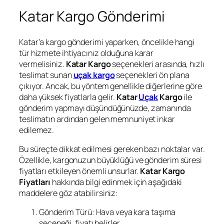
Katar Kargo Gönderimi
Katar’a kargo gönderimi yaparken, öncelikle hangi
tür hizmete ihtiyacınız olduğuna karar
vermelisiniz.
Katar Kargo
seçenekleri arasında, hızlı
teslimat sunan
uçak kargo
seçenekleri ön plana
çıkıyor. Ancak, bu yöntem genellikle diğerlerine göre
daha yüksek fiyatlarla gelir.
Katar
Uçak
Kargo
ile
gönderim yapmayı düşündüğünüzde, zamanında
teslimatın ardından gelen memnuniyet inkar
edilemez.
Bu süreçte dikkat edilmesi gereken bazı noktalar var.
Özellikle, kargonuzun büyüklüğü ve gönderim süresi
fiyatları etkileyen önemli unsurlar.
Katar Kargo
Fiyatları
hakkında bilgi edinmek için aşağıdaki
maddelere göz atabilirsiniz:
Gönderim Türü: Hava veya kara taşıma
seçeneği, fiyatı belirler.