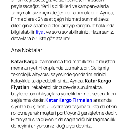
paylaşacağız. Yeni iş birlikleri ve kampanyalarla
tanışmak, sizin için değerli bir adım olabilir. Ayrıca,
Firma olarak 24 saat çağrı hizmeti sunmaktayız
dilediğiniz saatte bizleri arayıp kargonuz hakkında
bilgi alabilir
fiyat
ve soru sorabilirsiniz. Hazırsanız,
detaylara birlikte göz atalım!
Ana Noktalar
Katar Kargo
, zamanında teslimat ilkesi ile müşteri
memnuniyetini ön planda tutmaktadır. Gelişmiş
teknolojik altyapısı sayesinde gönderimlerinizi
kolaylıkla takip edebilirsiniz. Ayrıca,
Katar Kargo
Fiyatları
, rekabetçi bir düzeyde sunulmakta,
böylece tüm ihtiyaçlara yönelik hizmet seçenekleri
sağlanmaktadır.
Katar Kargo Firmaları
arasında
sıyrılan bu şirket, uluslararası taşımacılıkta da etkin
rol oynayarak müşteri portföyünü genişletmektedir.
Hızın yanı sıra güvenin de sağlandığı bir taşımacılık
deneyimi arıyorsanız, doğru yerdesiniz.