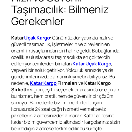
Taşımacılık: Bilmeniz
Gerekenler
Katar
Uçak
Kargo
: Günümüz dünyasında hızlı ve
güvenli taşımacılık, işletmelerin ve bireylerin en
önemli ihtiyaçlarından biri haline geldi. Bu bağlamda,
özellikle uluslararası taşımacılıkta en çok tercih
edilen yöntemlerden biri olan
Katar Uçak Kargo
,
yepyeni bir soluk getiriyor. Yolculuklarınızda ya da
gönderimlerinizde zamanın kıymetini biliyoruz. Bu
nedenle,
Katar Kargo
Firmaları
ve
Katar Kargo
Şirketleri
gibi çeşitli seçenekler arasında öne çıkan
bu hizmet, hem pratik hem de güvenilir bir çözüm
sunuyor. Bu nedenle bizler öncelikle iletişim
konusunda 24 saat çağrı hizmeti vermekteyiz
paketleriniz adresinizden alınarak .Katar adresine
kadar bizim güvencemiz altındadır kargolarınız sizin
belirlediğiniz adrese teslim edilir bu süreçte