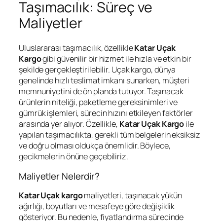
Taşımacılık: Süreç ve
Maliyetler
Uluslararası taşımacılık, özellikle
Katar Uçak
Kargo
gibi güvenilir bir hizmet ile hızla ve etkin bir
şekilde gerçekleştirilebilir. Uçak kargo, dünya
genelinde hızlı teslimat imkanı sunarken, müşteri
memnuniyetini de ön planda tutuyor. Taşınacak
ürünlerin niteliği, paketleme gereksinimleri ve
gümrük işlemleri, sürecin hızını etkileyen faktörler
arasında yer alıyor. Özellikle,
Katar Uçak Kargo
ile
yapılan taşımacılıkta, gerekli tüm belgelerin eksiksiz
ve doğru olması oldukça önemlidir. Böylece,
gecikmelerin önüne geçebiliriz.
Maliyetler Nelerdir?
Katar Uçak kargo
maliyetleri, taşınacak yükün
ağırlığı, boyutları ve mesafeye göre değişiklik
gösteriyor. Bu nedenle, fiyatlandırma sürecinde