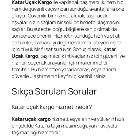
Katar Uçak Kargo
ile yapılacak taşımacılık, hem hız
hem de güvenlik açısından sunduğu avantajlarla öne
çıkıyor. Güvenilir bir hizmet almak, taşınacak
eşyalarınızın sağlam bir şekilde hedefe ulaşmasını
sağlar. Bu süreçte, doğru bilgilere sahip olmak da
son derece önemli. Hizmetin sunduğu hızlı ve etkili
çözümler, zamanı iyi değerlendirmek isteyen kişiler
için büyük bir fırsat sunuyor. Sonuç olarak,
Katar
Uçak Kargo
, taşımacılık ihtiyaçlarınız için güvenli ve
hızlı bir seçenek arayanlar için mükemmel bir
tercihtir. Bu hizmetten yararlanarak, eşyalarınızı
güvenle ulaştırmanın keyfini çıkarabilirsiniz.
Sıkça Sorulan Sorular
Katar uçak kargo hizmeti nedir?
Katar uçak kargo
hizmeti, eşyaların ve yüklerin hızlı
bir şekilde Katar’a taşınmasını sağlayan havayolu
taşımacılığı hizmetidir.