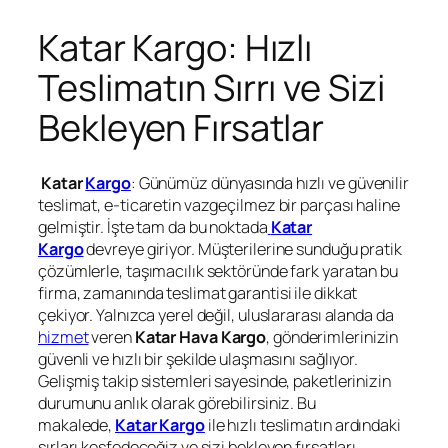
Katar Kargo: Hızlı
Teslimatın Sırrı ve Sizi
Bekleyen Fırsatlar
Katar
Kargo
: Günümüz dünyasında hızlı ve güvenilir
teslimat, e-ticaretin vazgeçilmez bir parçası haline
gelmiştir. İşte tam da bu noktada
Katar
Kargo
devreye giriyor. Müşterilerine sunduğu pratik
çözümlerle, taşımacılık sektöründe fark yaratan bu
firma, zamanında teslimat garantisi ile dikkat
çekiyor. Yalnızca yerel değil, uluslararası alanda da
hizmet
veren
Katar Hava Kargo
, gönderimlerinizin
güvenli ve hızlı bir şekilde ulaşmasını sağlıyor.
Gelişmiş takip sistemleri sayesinde, paketlerinizin
durumunu anlık olarak görebilirsiniz. Bu
makalede,
Katar Kargo
ile hızlı teslimatın ardındaki
sırları keşfedeceğiz ve sizi bekleyen fırsatları