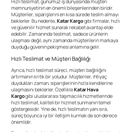
Hızlı teslimat, günümüz iş dünyasında müşteri
memnuniyetinin en önemli bileşenlerinden biridir.
Müşteriler, siparişlerini en kısa sürede teslim almayı
beklerler. Bu nedenle,
Katar Kargo
gibi firmalar, hızlı
ve güvenilir hizmet sunarak rekabet avantajı elde
edebilir. Zamanında teslimat, sadece ürünlerin
ulaşması değil, aynı zamanda müşterilerin markaya
duyduğu güvenin pekişmesi anlamına gelir.
Hızlı Teslimat ve Müşteri Bağlılığı
Ayrıca, hızlı teslimat süreci, müşteri bağlılığını
artırmanın kritik bir yoludur. Müşteriler, ihtiyaç
duydukları zaman, siparişlerinin hızla kendilerine
ulaşmasını beklerler. Özellikle
Katar Hava
Kargo
gibi uluslararası taşımacılık hizmetlerinde
hızlı teslimat, kaliteli bir hizmet sunmanın temel
göstergesidir. Yine de, hızlı teslimatın yanı sıra,
süreç boyunca iyi bir iletişim kurmak da son derece
önemlidir.