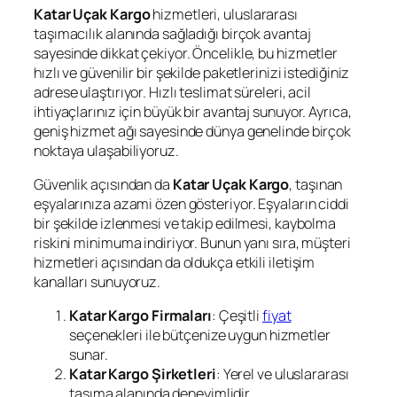
Katar Uçak Kargo
hizmetleri, uluslararası
taşımacılık alanında sağladığı birçok avantaj
sayesinde dikkat çekiyor. Öncelikle, bu hizmetler
hızlı ve güvenilir bir şekilde paketlerinizi istediğiniz
adrese ulaştırıyor. Hızlı teslimat süreleri, acil
ihtiyaçlarınız için büyük bir avantaj sunuyor. Ayrıca,
geniş hizmet ağı sayesinde dünya genelinde birçok
noktaya ulaşabiliyoruz.
Güvenlik açısından da
Katar Uçak Kargo
, taşınan
eşyalarınıza azami özen gösteriyor. Eşyaların ciddi
bir şekilde izlenmesi ve takip edilmesi, kaybolma
riskini minimuma indiriyor. Bunun yanı sıra, müşteri
hizmetleri açısından da oldukça etkili iletişim
kanalları sunuyoruz.
Katar Kargo Firmaları
: Çeşitli
fiyat
seçenekleri ile bütçenize uygun hizmetler
sunar.
Katar Kargo Şirketleri
: Yerel ve uluslararası
taşıma alanında deneyimlidir.