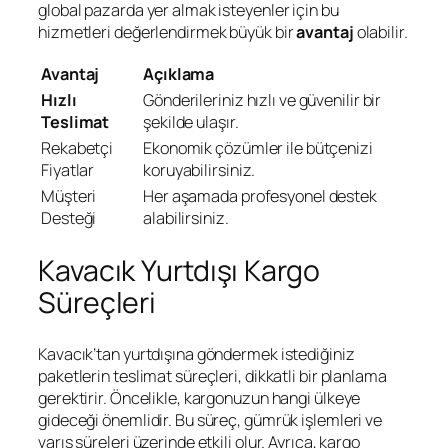
global pazarda yer almak isteyenler için bu
hizmetleri değerlendirmek büyük bir
avantaj
olabilir.
Avantaj
Açıklama
Hızlı
Gönderileriniz hızlı ve güvenilir bir
Teslimat
şekilde ulaşır.
Rekabetçi
Ekonomik çözümler ile bütçenizi
Fiyatlar
koruyabilirsiniz.
Müşteri
Her aşamada profesyonel destek
Desteği
alabilirsiniz.
Kavacık Yurtdışı Kargo
Süreçleri
Kavacık’tan yurtdışına göndermek istediğiniz
paketlerin teslimat süreçleri, dikkatli bir planlama
gerektirir. Öncelikle, kargonuzun hangi ülkeye
gideceği önemlidir. Bu süreç, gümrük işlemleri ve
varış süreleri üzerinde etkili olur. Ayrıca, kargo