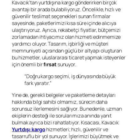
Kavacık’tan yurtdışına kargo gönderirken birçok
avantajı bir arada bulabiliyoruz. Öncelikle, hızlı ve
güvenilir teslimat seçenekleri sunan firmalar
sayesinde, paketlerimizi kısa süre içinde alıcıya
ulaştırıyoruz. Ayrıca, rekabetçi fiyatlar, bütçemizi
zorlamadan ihtiyacımız olan hizmeti edinmemize
yardımcı oluyor. Tasarım, işbirliği ve müşteri
memnuniyeti açısından güçlü bir altyapı oluşturan
bu hizmetler, uluslararası ticaret yapmak isteyenler
için önemli bir
fırsat
sunuyor.
“Doğru kargo seçimi, iş dünyasında büyük
fark yaratır.”
Yine de, gerekli belgeler ve paketleme detayları
hakkında bilgi sahibi olmamız, sürecin daha
sorunsuz ilerlemesini sağlıyor. Bu nedenle, uzman
ekiplerin desteği ile sorularımıza anında yanıt
bulmak ayrıca bizi rahatlatıyor. Kısacası, Kavacık
Yurtdışı kargo
hizmetleri; hızlı, güvenilir ve
tasarruflu bir yol sunuyor. İşlerimizi büyütmek ve