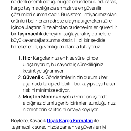
ne denli önemli olduğunu göz önünde bulundurarak,
kargo taşımacılığında en hızlı ve en güvenilir
çözümleri sunmaktadır. Bu sistem, ihtiyacımız olan
ürünleri belirlenen adrese ulaşması gereken süre
içinde ulaştırır. Bize ait olan bu deneyimler, güvenilir
bir
taşımacılık
deneyimi sağlayarak işletmelere
büyük avantajlar sunmaktadır. Hızlı bir şekilde
hareket edip, güvenliği ön planda tutuyoruz.
Hız:
Kargolarınızı en kısa süre içinde
ulaştırıyoruz, bu sayede iş sürekliliğiniz
kesintiye uğramıyor.
Güvenlik:
Gönderimlerinizin durumu her
aşamada takip edilebilir; bu, kayıp veya hasar
riskini minimize ediyor.
Müşteri Memnuniyeti:
Geri dönüşlerde
aldığımız olumlu geribildirimler, sunduğumuz
hizmetlerin kalitesini ortaya koyuyor.
Böylece, Kavacık
Uçak Kargo Firmaları
ile
taşımacılık sürecinizde zaman ve güveni en iyi