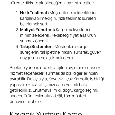
süreçte dikkate alabileceğimiz bazı stratejiler:
Hızlı Teslimat:
Müşterilerin beklentilerini
karşılayabilmek için, hızlı teslimat süreleri
belirlemek şart.
Maliyet Yönetimi:
Kargo maliyetlerini
minimize ederek, rekabetçi fiyatlarla ürün
sunmak önemli.
Takip Sistemleri:
Müşterilere kargo
süreçlerini takip etme imkanı sunarak, güven
duygusunu pekiştirmek gerekli.
Bunların yanı sıra, bu stratejileri uygularken, esnek
hizmet seçenekleri sunmak da bizi diğerlerinden
ayırabilir. Dolayısıyla, Kavacık Uçak Kargo ile iş birliği
yaparak, e-ticaret işimizi daha verimli hale
getirebiliriz. Unutmayalım ki, doğru kargo seçimi,
sadece ürün teslimatını değil, tüm müşteri
deneyimini etkiler.
Kavacık Yurtdışı Kargo