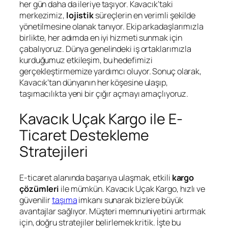
her gün daha da ileriye taşıyor. Kavacık’taki
merkezimiz,
lojistik
süreçlerin en verimli şekilde
yönetilmesine olanak tanıyor. Ekip arkadaşlarımızla
birlikte, her adımda en iyi hizmeti sunmak için
çabalıyoruz. Dünya genelindeki iş ortaklarımızla
kurduğumuz etkileşim, bu hedefimizi
gerçekleştirmemize yardımcı oluyor. Sonuç olarak,
Kavacık’tan dünyanın her köşesine ulaşıp,
taşımacılıkta yeni bir çığır açmayı amaçlıyoruz.
Kavacık Uçak Kargo ile E-
Ticaret Destekleme
Stratejileri
E-ticaret alanında başarıya ulaşmak, etkili
kargo
çözümleri
ile mümkün. Kavacık Uçak Kargo, hızlı ve
güvenilir
taşıma
imkanı sunarak bizlere büyük
avantajlar sağlıyor. Müşteri memnuniyetini artırmak
için, doğru stratejiler belirlemek kritik. İşte bu