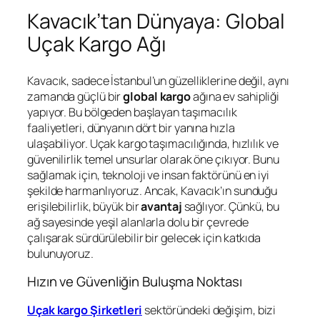
Kavacık’tan Dünyaya: Global
Uçak Kargo Ağı
Kavacık, sadece İstanbul’un güzelliklerine değil, aynı
zamanda güçlü bir
global kargo
ağına ev sahipliği
yapıyor. Bu bölgeden başlayan taşımacılık
faaliyetleri, dünyanın dört bir yanına hızla
ulaşabiliyor. Uçak kargo taşımacılığında, hızlılık ve
güvenilirlik temel unsurlar olarak öne çıkıyor. Bunu
sağlamak için, teknoloji ve insan faktörünü en iyi
şekilde harmanlıyoruz. Ancak, Kavacık’ın sunduğu
erişilebilirlik, büyük bir
avantaj
sağlıyor. Çünkü, bu
ağ sayesinde yeşil alanlarla dolu bir çevrede
çalışarak sürdürülebilir bir gelecek için katkıda
bulunuyoruz.
Hızın ve Güvenliğin Buluşma Noktası
Uçak kargo Şirketleri
sektöründeki değişim, bizi