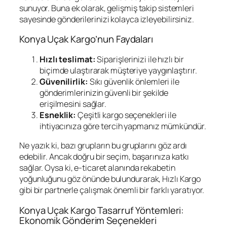
sunuyor. Buna ek olarak, gelişmiş takip sistemleri
sayesinde gönderilerinizi kolayca izleyebilirsiniz.
Konya Uçak Kargo’nun Faydaları
Hızlı teslimat:
Siparişlerinizi ile hızlı bir
biçimde ulaştırarak müşteriye yaygınlaştırır.
Güvenilirlik:
Sıkı güvenlik önlemleri ile
gönderimlerinizin güvenli bir şekilde
erişilmesini sağlar.
Esneklik:
Çeşitli kargo seçenekleri ile
ihtiyacınıza göre tercih yapmanız mümkündür.
Ne yazık ki, bazı grupların bu gruplarını göz ardı
edebilir. Ancak doğru bir seçim, başarınıza katkı
sağlar. Oysa ki, e-ticaret alanında rekabetin
yoğunluğunu göz önünde bulundurarak, Hızlı Kargo
gibi bir partnerle çalışmak önemli bir farklı yaratıyor.
Konya Uçak Kargo Tasarruf Yöntemleri:
Ekonomik Gönderim Seçenekleri