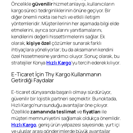
Öncelikle
güvenilir
hizmet anlayışı, kullanıcıların
kargo süreci tedirginliklerinin önüne geçiyor. Bir
diğer önemli nokta ise hızlı ve etkili iletişim
yöntemleridir. Müşterilerinin her aşamada bilgi elde
etmelerini, ayrıca sorularını yanıtlamalarını,
kendilerini değerli hissettirmelerini sağlar. Ek
olarak,
kişiye özel
çözümler sunarak farklı
ihtiyaçlara yöneliyorlar; bu da aksamanın kendini
özel hissetmesine yardımcı oluyor. Sonuç olarak, bu
stratejiler Konya
Hızlı Kargo
‘yu tercih ederek kılıyor.
E-Ticaret İçin Thy Kargo Kullanmanın
Getirdiği Faydalar
E-ticaret dünyasında başarılı olmayı sürdürüyor,
güvenilir bir lojistik partneri seçmektir. Bu noktada,
Hızlı Kargo’nun sunduğu avantajlar öne çıkıyor.
Özellikle
zamanında teslimat
ve
fiyatları
ile
müşteri memnuniyetini sağlamak oldukça önemlidir.
Hızlı Kargo
, geniş ürün yelpazesi sayesinde, yurt içi
ve uluslar arası gönderimlerde büyük avantajlar