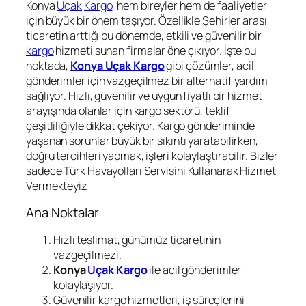
Konya
Uçak
Kargo
, hem bireyler hem de faaliyetler
için büyük bir önem taşıyor. Özellikle Şehirler arası
ticaretin arttığı bu dönemde, etkili ve güvenilir bir
kargo
hizmeti sunan firmalar öne çıkıyor. İşte bu
noktada,
Konya Uçak Kargo
gibi çözümler, acil
gönderimler için vazgeçilmez bir alternatif yardım
sağlıyor. Hızlı, güvenilir ve uygun fiyatlı bir hizmet
arayışında olanlar için kargo sektörü, teklif
çeşitliliğiyle dikkat çekiyor. Kargo gönderiminde
yaşanan sorunlar büyük bir sıkıntı yaratabilirken,
doğru tercihleri ​​yapmak, işleri kolaylaştırabilir. Bizler
sadece Türk Havayolları Servisini Kullanarak Hizmet
Vermekteyiz
Ana Noktalar
Hızlı teslimat, günümüz ticaretinin
vazgeçilmezi.
Konya
Uçak Kargo
ile acil gönderimler
kolaylaşıyor.
Güvenilir kargo hizmetleri, iş süreçlerini