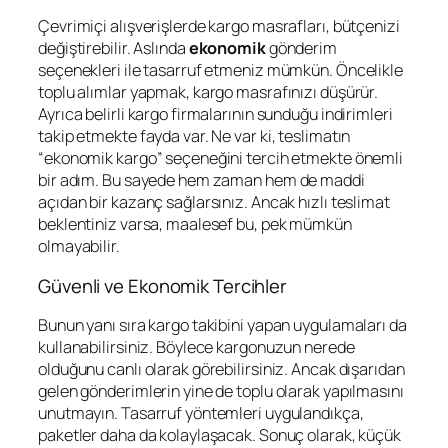
Çevrimiçi alışverişlerde kargo masrafları, bütçenizi
değiştirebilir. Aslında
ekonomik
gönderim
seçenekleri ile tasarruf etmeniz mümkün. Öncelikle
toplu alımlar yapmak, kargo masrafınızı düşürür.
Ayrıca belirli kargo firmalarının sunduğu indirimleri
takip etmekte fayda var. Ne var ki, teslimatın
“ekonomik kargo” seçeneğini tercih etmekte önemli
bir adım. Bu sayede hem zaman hem de maddi
açıdan bir kazanç sağlarsınız. Ancak hızlı teslimat
beklentiniz varsa, maalesef bu, pek mümkün
olmayabilir.
Güvenli ve Ekonomik Tercihler
Bunun yanı sıra kargo takibini yapan uygulamaları da
kullanabilirsiniz. Böylece kargonuzun nerede
olduğunu canlı olarak görebilirsiniz. Ancak dışarıdan
gelen gönderimlerin yine de toplu olarak yapılmasını
unutmayın. Tasarruf yöntemleri uygulandıkça,
paketler daha da kolaylaşacak. Sonuç olarak, küçük