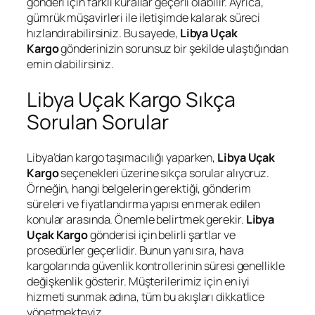
gönderi için farklı kurallar geçerli olabilir. Ayrıca,
gümrük müşavirleri ile iletişimde kalarak süreci
hızlandırabilirsiniz. Bu sayede,
Libya Uçak
Kargo
gönderinizin sorunsuz bir şekilde ulaştığından
emin olabilirsiniz.
Libya Uçak Kargo Sıkça
Sorulan Sorular
Libya’dan kargo taşımacılığı yaparken,
Libya Uçak
Kargo
seçenekleri üzerine sıkça sorular alıyoruz.
Örneğin, hangi belgelerin gerektiği, gönderim
süreleri ve fiyatlandırma yapısı en merak edilen
konular arasında. Önemle belirtmek gerekir.
Libya
Uçak Kargo
gönderisi için belirli şartlar ve
prosedürler geçerlidir. Bunun yanı sıra, hava
kargolarında güvenlik kontrollerinin süresi genellikle
değişkenlik gösterir. Müşterilerimiz için en iyi
hizmeti sunmak adına, tüm bu akışları dikkatlice
yönetmekteyiz.