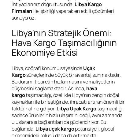
İhtiyaçlarınız doğrultusunda,
Libya Kargo
Firmaları
ile işbirliği yaparak en etkili çözümleri
sunuyoruz.
Libya’nın Stratejik Önemi:
Hava Kargo Taşımacılığının
Ekonomiye Etkisi
Libya, coğrafi konumu sayesinde
Uçak
Kargo
süreçlerinde büyük bir avantaj sunmaktadır.
Bu durum, ticaretin hızlanmasını ve maliyetlerin
düşmesini sağlamaktadır. Aslında,
hava
kargo
taşımacılığı, özellikle Libya’nın zengin doğal
kaynakları ile birleştiğinde, ihracatı artıran önemli bir
faktör haline geliyor.
Libya Uçak Kargo
taşımacılığı,
sadece ürünlerin hızlı ulaşımını değil, aynı zamanda
uluslararası bağlantıları da güçlendiriyor. Bu
bağlamda,
Libya uçak
kargo
potansiyeli, global
ekonomideki rolünü daha da artırmakta.