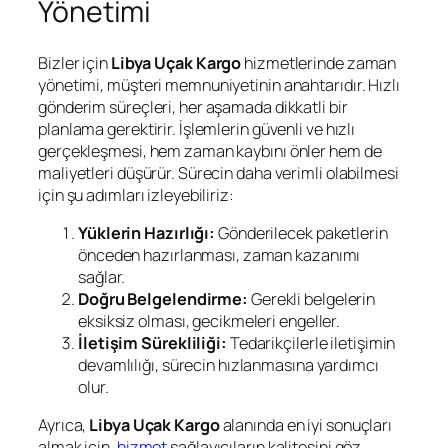
Yönetimi
Bizler için
Libya Uçak Kargo
hizmetlerinde zaman
yönetimi, müşteri memnuniyetinin anahtarıdır. Hızlı
gönderim süreçleri, her aşamada dikkatli bir
planlama gerektirir. İşlemlerin güvenli ve hızlı
gerçekleşmesi, hem zaman kaybını önler hem de
maliyetleri düşürür. Sürecin daha verimli olabilmesi
için şu adımları izleyebiliriz:
Yüklerin Hazırlığı:
Gönderilecek paketlerin
önceden hazırlanması, zaman kazanımı
sağlar.
Doğru Belgelendirme:
Gerekli belgelerin
eksiksiz olması, gecikmeleri engeller.
İletişim Sürekliliği:
Tedarikçilerle iletişimin
devamlılığı, sürecin hızlanmasına yardımcı
olur.
Ayrıca,
Libya Uçak Kargo
alanında en iyi sonuçları
almak için,
hizmet
sağlayıcıların kalitesini göz