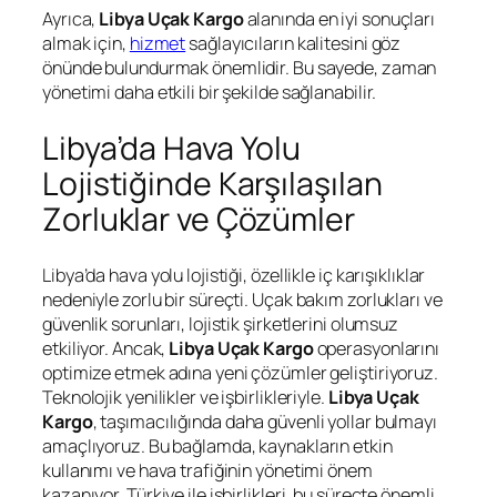
Ayrıca,
Libya Uçak Kargo
alanında en iyi sonuçları
almak için,
hizmet
sağlayıcıların kalitesini göz
önünde bulundurmak önemlidir. Bu sayede, zaman
yönetimi daha etkili bir şekilde sağlanabilir.
Libya’da Hava Yolu
Lojistiğinde Karşılaşılan
Zorluklar ve Çözümler
Libya’da hava yolu lojistiği, özellikle iç karışıklıklar
nedeniyle zorlu bir süreçti. Uçak bakım zorlukları ve
güvenlik sorunları, lojistik şirketlerini olumsuz
etkiliyor. Ancak,
Libya Uçak Kargo
operasyonlarını
optimize etmek adına yeni çözümler geliştiriyoruz.
Teknolojik yenilikler ve işbirlikleriyle.
Libya Uçak
Kargo
, taşımacılığında daha güvenli yollar bulmayı
amaçlıyoruz. Bu bağlamda, kaynakların etkin
kullanımı ve hava trafiğinin yönetimi önem
kazanıyor. Türkiye ile işbirlikleri, bu süreçte önemli