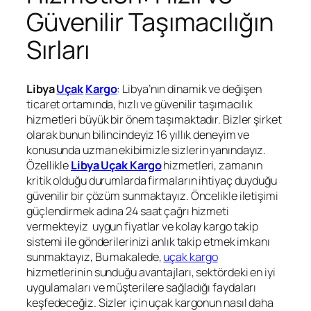
Güvenilir Taşımacılığın
Sırları
Libya
Uçak
Kargo
: Libya’nın dinamik ve değişen
ticaret ortamında, hızlı ve güvenilir taşımacılık
hizmetleri büyük bir önem taşımaktadır. Bizler şirket
olarak bunun bilincindeyiz 16 yıllık deneyim ve
konusunda uzman ekibimizle sizlerin yanındayız.
Özellikle
Libya Uçak Kargo
hizmetleri, zamanın
kritik olduğu durumlarda firmaların ihtiyaç duyduğu
güvenilir bir çözüm sunmaktayız. Öncelikle iletişimi
güçlendirmek adına 24 saat çağrı hizmeti
vermekteyiz uygun fiyatlar ve kolay kargo takip
sistemi ile gönderilerinizi anlık takip etmek imkanı
sunmaktayız, Bu makalede,
uçak kargo
hizmetlerinin sunduğu avantajları, sektördeki en iyi
uygulamaları ve müşterilere sağladığı faydaları
keşfedeceğiz. Sizler için uçak kargonun nasıl daha