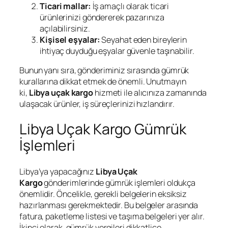
Ticari mallar:
İş amaçlı olarak ticari
ürünlerinizi göndererek pazarınıza
açılabilirsiniz.
Kişisel eşyalar:
Seyahat eden bireylerin
ihtiyaç duyduğu eşyalar güvenle taşınabilir.
Bunun yanı sıra, gönderiminiz sırasında gümrük
kurallarına dikkat etmek de önemli. Unutmayın
ki,
Libya uçak kargo
hizmeti ile alıcınıza zamanında
ulaşacak ürünler, iş süreçlerinizi hızlandırır.
Libya Uçak Kargo Gümrük
İşlemleri
Libya’ya yapacağınız
Libya Uçak
Kargo
gönderimlerinde gümrük işlemleri oldukça
önemlidir. Öncelikle, gerekli belgelerin eksiksiz
hazırlanması gerekmektedir. Bu belgeler arasında
fatura, paketleme listesi ve taşıma belgeleri yer alır.
İkinci olarak, gümrük vergileri dikkatlice