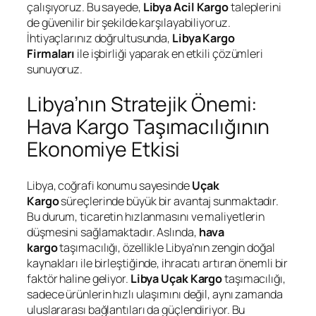
çalışıyoruz. Bu sayede,
Libya Acil Kargo
taleplerini
de güvenilir bir şekilde karşılayabiliyoruz.
İhtiyaçlarınız doğrultusunda,
Libya Kargo
Firmaları
ile işbirliği yaparak en etkili çözümleri
sunuyoruz.
Libya’nın Stratejik Önemi:
Hava Kargo Taşımacılığının
Ekonomiye Etkisi
Libya, coğrafi konumu sayesinde
Uçak
Kargo
süreçlerinde büyük bir avantaj sunmaktadır.
Bu durum, ticaretin hızlanmasını ve maliyetlerin
düşmesini sağlamaktadır. Aslında,
hava
kargo
taşımacılığı, özellikle Libya’nın zengin doğal
kaynakları ile birleştiğinde, ihracatı artıran önemli bir
faktör haline geliyor.
Libya Uçak Kargo
taşımacılığı,
sadece ürünlerin hızlı ulaşımını değil, aynı zamanda
uluslararası bağlantıları da güçlendiriyor. Bu