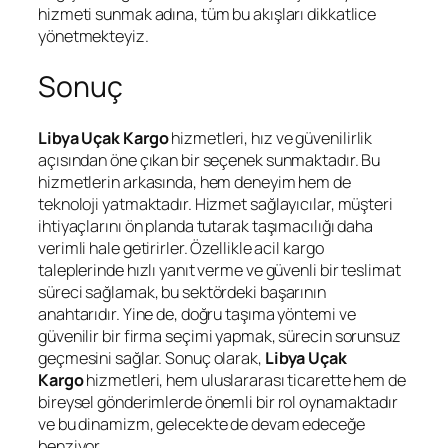
hizmeti sunmak adına, tüm bu akışları dikkatlice
yönetmekteyiz.
Sonuç
Libya Uçak Kargo
hizmetleri, hız ve güvenilirlik
açısından öne çıkan bir seçenek sunmaktadır. Bu
hizmetlerin arkasında, hem deneyim hem de
teknoloji yatmaktadır. Hizmet sağlayıcılar, müşteri
ihtiyaçlarını ön planda tutarak taşımacılığı daha
verimli hale getirirler. Özellikle acil kargo
taleplerinde hızlı yanıt verme ve güvenli bir teslimat
süreci sağlamak, bu sektördeki başarının
anahtarıdır. Yine de, doğru taşıma yöntemi ve
güvenilir bir firma seçimi yapmak, sürecin sorunsuz
geçmesini sağlar. Sonuç olarak,
Libya Uçak
Kargo
hizmetleri, hem uluslararası ticarette hem de
bireysel gönderimlerde önemli bir rol oynamaktadır
ve bu dinamizm, gelecekte de devam edeceğe
benziyor.