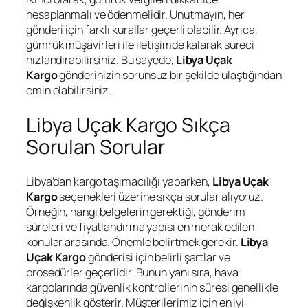
hesaplanmalı ve ödenmelidir. Unutmayın, her
gönderi için farklı kurallar geçerli olabilir. Ayrıca,
gümrük müşavirleri ile iletişimde kalarak süreci
hızlandırabilirsiniz. Bu sayede,
Libya Uçak
Kargo
gönderinizin sorunsuz bir şekilde ulaştığından
emin olabilirsiniz.
Libya Uçak Kargo Sıkça
Sorulan Sorular
Libya’dan kargo taşımacılığı yaparken,
Libya Uçak
Kargo
seçenekleri üzerine sıkça sorular alıyoruz.
Örneğin, hangi belgelerin gerektiği, gönderim
süreleri ve fiyatlandırma yapısı en merak edilen
konular arasında. Önemle belirtmek gerekir.
Libya
Uçak Kargo
gönderisi için belirli şartlar ve
prosedürler geçerlidir. Bunun yanı sıra, hava
kargolarında güvenlik kontrollerinin süresi genellikle
değişkenlik gösterir. Müşterilerimiz için en iyi