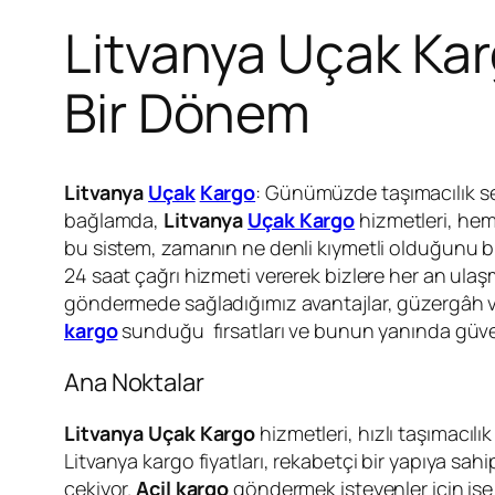
Litvanya Uçak Karg
Bir Dönem
Litvanya
Uçak
Kargo
: Günümüzde taşımacılık sekt
bağlamda,
Litvanya
Uçak Kargo
hizmetleri, hem 
bu sistem, zamanın ne denli kıymetli olduğunu b
24 saat çağrı hizmeti vererek bizlere her an ulaşm
göndermede sağladığımız avantajlar, güzergâh v
kargo
sunduğu fırsatları ve bunun yanında güven
Ana Noktalar
Litvanya Uçak Kargo
hizmetleri, hızlı taşımacılık
Litvanya kargo fiyatları, rekabetçi bir yapıya sah
çekiyor.
Acil kargo
göndermek isteyenler için ise 