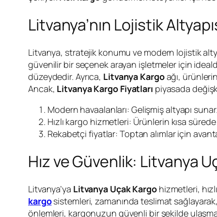
Litvanya’nın Lojistik Altyap
Litvanya, stratejik konumu ve modern lojistik alt
güvenilir bir seçenek arayan işletmeler için ideald
düzeydedir. Ayrıca,
Litvanya Kargo
ağı, ürünlerin
Ancak,
Litvanya Kargo Fiyatları
piyasada değişke
Modern havaalanları: Gelişmiş altyapı sunar
Hızlı kargo hizmetleri: Ürünlerin kısa sürede 
Rekabetçi fiyatlar: Toptan alımlar için avanta
Hız ve Güvenlik: Litvanya 
Litvanya’ya
Litvanya Uçak Kargo
hizmetleri, hız
kargo
sistemleri, zamanında teslimat sağlayarak,
önlemleri, kargonuzun güvenli bir şekilde ulaşmas