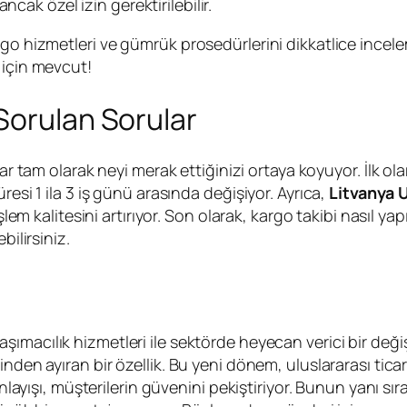
ncak özel izin gerektirilebilir.
rgo hizmetleri ve gümrük prosedürlerini dikkatlice ince
 için mevcut!
Sorulan Sorular
rular tam olarak neyi merak ettiğinizi ortaya koyuyor. İlk ol
resi 1 ila 3 iş günü arasında değişiyor. Ayrıca,
Litvanya 
şlem kalitesini artırıyor. Son olarak, kargo takibi nasıl ya
bilirsiniz.
aşımacılık hizmetleri ile sektörde heyecan verici bir değiş
inden ayıran bir özellik. Bu yeni dönem, uluslararası tica
anlayışı, müşterilerin güvenini pekiştiriyor. Bunun yanı sır