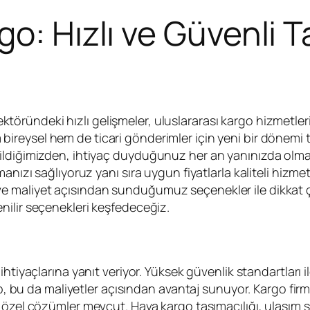
o: Hızlı ve Güvenli T
öründeki hızlı gelişmeler, uluslararası kargo hizmetlerini
bireysel hem de ticari gönderimler için yeni bir dönemi tem
ildiğimizden, ihtiyaç duyduğunuz her an yanınızda olma
anızı sağlıyoruz yanı sıra uygun fiyatlarla kaliteli hizme
e maliyet açısından sunduğumuz seçenekler ile dikkat 
ilir seçenekleri keşfedeceğiz.
 ihtiyaçlarına yanıt veriyor. Yüksek güvenlik standartları i
ip, bu da maliyetler açısından avantaj sunuyor. Kargo fir
özel çözümler mevcut. Hava kargo taşımacılığı, ulaşım sü