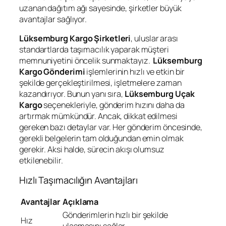
uzanan dağıtım ağı sayesinde, şirketler büyük
avantajlar sağlıyor.
Lüksemburg Kargo Şirketleri
, uluslar arası
standartlarda taşımacılık yaparak müşteri
memnuniyetini öncelik sunmaktayız.
Lüksemburg
Kargo Gönderimi
işlemlerinin hızlı ve etkin bir
şekilde gerçekleştirilmesi, işletmelere zaman
kazandırıyor. Bunun yanı sıra,
Lüksemburg Uçak
Kargo
seçenekleriyle, gönderim hızını daha da
artırmak mümkündür. Ancak, dikkat edilmesi
gereken bazı detaylar var. Her gönderim öncesinde,
gerekli belgelerin tam olduğundan emin olmak
gerekir. Aksi halde, sürecin akışı olumsuz
etkilenebilir.
Hızlı Taşımacılığın Avantajları
Avantajlar
Açıklama
Gönderimlerin hızlı bir şekilde
Hız
ulaşmasını sağlar.