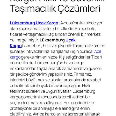
Taşımacılık Çözümleri
Lüksemburg Uçak Kargo
: Avrupa’nın kalbinde yer
alan küçük ama stratejik bir ülkedir. Bu nedenle,
ticaret ve taşımacılık açısından önemli bir merkez
haline gelmiştir.
Lüksemburg
Uçak
Kargo
hizmetleri, hızlı ve güvenilir taşıma çözümleri
sunarak ihtiyaçlarınızı karşılamak için burada.
Acil
kargo
gereksinimlerinizde, Kişisel gönderiler Ticari
gönderilerde. Lüksemburg’un hava kargo
imkanlarından faydalanarak zamanında ve güvenli
bir şekilde gönderim yapabilirsiniz. Firmamız,
işlerinizi büyütmek ve uluslar arası alanda rekabet
edebilmek için büyük bir avantaj sağlar. Hızlı
teslimat süreleri ve uygun fiyatlar, Lüksemburg
kargo gönderimi konusunda tercih edilen bir
seçenek olmasını sağlıyoruz. Her gönderinizin,
profesyonel bir anlayışla ele alındığına emin
olabilirsiniz. Ayrıca kargolarınız adresten alınarak