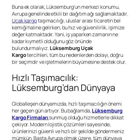
Buna ek olarak, Lüksemburg’un merkezi konumu,
Avrupa genelinde etkili bir dağıtım ağı sağlamaktadır.
Uçak kargo
taşımacılığı, uluslar arası ticaretin bel
kemiği haline gelirken, bu hız ve güvenilirlik, işimize
değer katmaktadır. Yani, iş yaparken zamanın ne
kadar kıymetli olduğunu göz önünde
bulundurmalıyız.
Lüksemburg Uçak
Kargo
tercihleri, tüm bu nedenlerden dolayı, doğru
bir seçimdir ve işletmelerin büyümesine destek olur.
Hızlı Taşımacılık:
Lüksemburg’dan Dünyaya
Globalleşen dünyamızda, hızlı taşımacılığın önemi
her geçen gün artıyor. Bu bağlamda,
Lüksemburg
Kargo Firmaları
sunmuş olduğu hizmetlerle dikkat
çekiyor. Modern lojistik çözümleri sayesinde,
ürünlerinizi güvenli ve hızlı bir şekilde göndermeniz
mümkün. Başta Avrupa olmak üzere, tüm dünyaya