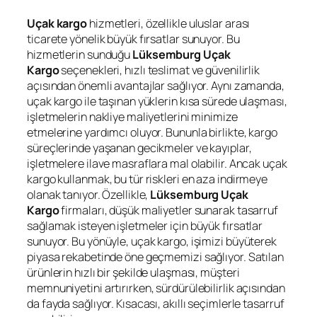
Uçak kargo
hizmetleri, özellikle uluslar arası
ticarete yönelik büyük fırsatlar sunuyor. Bu
hizmetlerin sunduğu
Lüksemburg Uçak
Kargo
seçenekleri, hızlı teslimat ve güvenilirlik
açısından önemli avantajlar sağlıyor. Aynı zamanda,
uçak kargo ile taşınan yüklerin kısa sürede ulaşması,
işletmelerin nakliye maliyetlerini minimize
etmelerine yardımcı oluyor. Bununla birlikte, kargo
süreçlerinde yaşanan gecikmeler ve kayıplar,
işletmelere ilave masraflara mal olabilir. Ancak uçak
kargo kullanmak, bu tür riskleri en aza indirmeye
olanak tanıyor. Özellikle,
Lüksemburg Uçak
Kargo
firmaları, düşük maliyetler sunarak tasarruf
sağlamak isteyen işletmeler için büyük fırsatlar
sunuyor. Bu yönüyle, uçak kargo, işimizi büyüterek
piyasa rekabetinde öne geçmemizi sağlıyor. Satılan
ürünlerin hızlı bir şekilde ulaşması, müşteri
memnuniyetini artırırken, sürdürülebilirlik açısından
da fayda sağlıyor. Kısacası, akıllı seçimlerle tasarruf