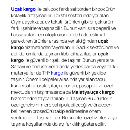
Uçak kargo
ile pek çok farklı sektörden birçok ürün
kolaylıkla taşınabilir. Tekstil sektöründe yer alan
Giyim, ayakkabı, ev tekstil ürünleri gibi birçok ürün
farklı şehirlere taşınabilir. Bunun yanı sıra değerli ve
hassas olan teknolojik ürünler de hızlı teslimat
gerektiren ürünler arasında yer aldığından
uçak
kargo
hizmetinden faydalanılır. Sağlık sektöründe ve
acil durumlarda taşınan tıbbi cihaz, ilaçlar
uçak
kargo
ile güvenli bir şekilde taşınır. Bunun yanı sıra
Sanayi ve endüstriyel alanda yedek parça veya farklı
materyaller de
THY kargo
ile güvenli bir şekilde
taşınır. Önemli belgeler arasında yer alan tapu,
kurumsal faturalar, ilaç raporları, pasaport ve özel
mektupların taşınmasında da
Malatya uçak kargo
hizmetinden faydalanılabilir. Taşınan Bu ürünlerin
özel gereksinimlere sahip olabileceği ve önceden
belirlenen prosedürü takip edilmesine önem
verilmelidir. Taşınan tüm Bu ürünler özel izinler veya
taşıma koşullarında dolayı farklılık gösterebilir.