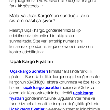
sağladığı mesafeye ve hava trafik koşullarına göre
farklılık gösterebilir.
Malatya Uçak Kargo’nun sunduğu takip
sistemi nasıl çalışıyor?
Malatya Uçak Kargo, gönderilerinizi takip
edebilmeniz için online bir takip sistemi
sunmaktadır. Size verilen takip numarasını
kullanarak, gönderinizin güncel web sitemiz den
kontrol edebilirsiniz.
Uçak Kargo Fiyatları
Uçak kargo ücretleri
firmalar arasında farklılık
gösterir. Bununla birlikte kargonun gideceği mesafe,
kargonun büyüklüğü, ekstra korunması Ve özel takip
hizmeti
uçak kargo ücretleri
açısından Oldukça
önemlidir. Kargo şirketinin belirlediği
uçak kargo
fiyatları
gönderinin türüne, uygulanan tarifeye ve
farklı hizmet alternatiflerine göre değişiklik gösterir.
Uçak kargo fiyatları
ve esnek hizmetler için bizimle