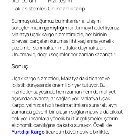
Acil Durum
Hızlı teslim
Takip sistemleri
Online anlık takip
Sunmuş olduğumuz bu imkanlarla, ulaşım
süreçlerimizin
genişliğini
arttırmayı hedefliyoruz.
Malatya uçak kargo hizmetimizle, her birinin
bireysel parçaları kurumsal ihtiyaçlarına yönelik
çözümler sunmaktan mutluluk duymaktadır.
Unutmayın, doğru seçimler her zaman kazançtır!
Sonuç
Uçak kargo hizmetleri, Malatya’daki ticaret ve
lojistik dünyasında önemli bir yer tutuyor. Bu
hizmetler sayesinde hem zaman hem de maliyet
açısından avantajlar sağlanıyor. Malatya Uçak
Kargo, yalnızca hızlı teslimat imkanı sunarak, aynı
zamanda güvenli bir ulaşım sağlanmasıyla da dikkat
çekiyor. insanlara yönelik bu tür gelişmeler, şehrin
ekonomik canlılığına da katkı sunuyor. Özellikle
Yurtdışı Kargo
ticaretin büyümesiyle birlikte,