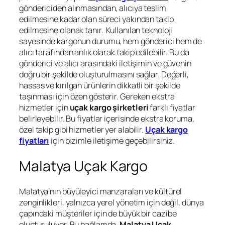
göndericiden alınmasından, alıcıya teslim
edilmesine kadar olan süreci yakından takip
edilmesine olanak tanır. Kullanılan teknoloji
sayesinde kargonun durumu, hem gönderici hem de
alıcı tarafından anlık olarak takip edilebilir. Bu da
gönderici ve alıcı arasındaki iletişimin ve güvenin
doğru bir şekilde oluşturulmasını sağlar. Değerli,
hassas ve kırılgan ürünlerin dikkatli bir şekilde
taşınması için özen gösterir. Gereken ekstra
hizmetler için
uçak kargo şirketleri
farklı fiyatlar
belirleyebilir. Bu fiyatlar içerisinde ekstra koruma,
özel takip gibi hizmetler yer alabilir.
Uçak kargo
fiyatları
için bizimle iletişime geçebilirsiniz.
Malatya Uçak Kargo
Malatya’nın büyüleyici manzaraları ve kültürel
zenginlikleri, yalnızca yerel yönetim için değil, dünya
çapındaki müşteriler için de büyük bir cazibe
oluşturuluyor. Bu bağlamda,
Malatya Uçak