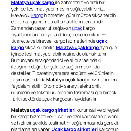
Malatya uçak kargo
ile zahmetsiz ve hızlı bir
şekilde teslimat yapılmasını sağlayabilirsiniz.
Havayolu
kargo
hizmetleri günümüzde sıkça tercih
edilen kargo hizmeti alternatiflerinden biridir.
Zamandan tasarruf sağlayan
uçak
kargo
fiyatlarından dolayı da oldukça ekonomiktir. E-
ticarette ve bireysel kargo hizmetlerinde
uçak
kargo
sıkça kullanılır.
Malatya uçak kargo
aynı gün
içinde teslimat yapılabilmesine de olanak tanır.
Bunun yanı sıra gönderici ve alıcı arasındaki
iletişimin doğru bir şekilde sağlanmasını da
destekler. Ticaretin yanı sıra endüstriyel ürünlerin
taşınmasında da
Malatya uçak kargo
hizmetinden
faydalanılabilir. Otomotiv sanayi, elektronik
ürünlerin ve tekstil ürünlerinin taşınması gibi birçok
farklı sektörde uçak kargodan faydalanılır.
Malatya
uçak kargo şirketleri
kurumsal ve bireysel
bir kargo hizmeti verir. Acil ve özel kargoların güvenli
ve hızlı bir şekilde teslimatını sağlanmasında gerekli
planlamaları yapar.
Uçak kargo şirketleri
kargonun