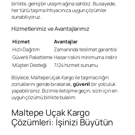
birlikte, geniş bir ulaşım ağına sahibiz. Bu sayede,
her türlü taşıma ihtiyacınıza uygun çözümler
sunabiliyoruz.
Hizmetlerimiz ve Avantajlarımız
Hizmet
Avantajlar
Hızlı Dağıtım
Zamanında teslimat garantisi
Güvenli Paketleme
Hasar riskini minimuma indirir
Müşteri Desteği
7/24 hizmet sunumu
Böylece, Maltepe Uçak Kargo ile taşımacılığın
zorluklarını geride bırakarak,
güvenli
bir yolculuk
yapabilirsiniz. Bizimle iletişime geçin, sizin için en
uygun çözümü birlikte bulalım.
Maltepe Uçak Kargo
Çözümleri: İşinizi Büyütün