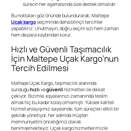
sürecin her aşamasında size destek olmalıdır.
Bu noktaları göz önünde bulundurarak, Maltepe
Uçak kargo
seçiminde daha bilinçli tercihler
yapabiliriz. Unutmayın, doğru seçim sizi hem zaman
hem de para kaybından korur.
Hızlı ve Güvenli Taşımacılık
İçin Maltepe Uçak Kargo’nun
Tercih Edilmesi
Maltepe Uçak Kargo, taşımacılık alanında
sunduğu
hızlı
ve
güvenli
hizmetleri ile dikkat
çekiyor. Bizimle, eşyalarınızı zamanında teslim
almak hiç bu kadar kolay olmamıştı. Yüksek kaliteli
hizmet anlayışımız sayesinde, tüm süreçleri etkili bir
şekilde yönetiyor, her adımda müşteri
memnuniyetini önceliğimiz olarak
benimsemekteyiz. Uçak kargo hizmetlerimizle