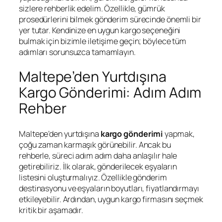
sizlere rehberlik edelim. Özellikle, gümrük
prosedürlerini bilmek gönderim sürecinde önemli bir
yer tutar. Kendinize en uygun kargo seçeneğini
bulmak için bizimle iletişime geçin; böylece tüm
adımları sorunsuzca tamamlayın.
Maltepe’den Yurtdışına
Kargo Gönderimi: Adım Adım
Rehber
Maltepe’den yurtdışına
kargo gönderimi
yapmak,
çoğu zaman karmaşık görünebilir. Ancak bu
rehberle, süreci adım adım daha anlaşılır hale
getirebiliriz. İlk olarak, gönderilecek eşyaların
listesini oluşturmalıyız. Özellikle gönderim
destinasyonu ve eşyaların boyutları, fiyatlandırmayı
etkileyebilir. Ardından, uygun kargo firmasını seçmek
kritik bir aşamadır.