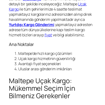
detaylı bir şekilde inceleyeceğiz. Maltepe
Uçak
Kargo
ile tüm şehirlerimize 4 saatte teslimat
yapmaktayız kargolarınız adresinizden alınıp direk
havalimanında gönderim yapılmaktadır ayrıca
Yurtdışı Kargo Gönderimi
yapmaktayız adresten
adrese tüm dünya ülkelerine kapı teslim kargo
hizmeti bizleri arayıp
fiyat
ve bilgi alabilirsiniz.
Ana Noktalar
Maltepe’de hızlı kargo çözümleri
Uçak kargo hizmetinin güvenilirliği
Avantajlı fiyat seçenekleri
Uluslar arası gönderim imkânları
Maltepe Uçak Kargo:
Mükemmel Seçim İçin
Bilmeniz Gerekenler