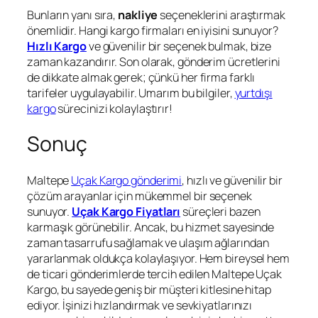
Bunların yanı sıra,
nakliye
seçeneklerini araştırmak
önemlidir. Hangi kargo firmaları en iyisini sunuyor?
Hızlı Kargo
ve güvenilir bir seçenek bulmak, bize
zaman kazandırır. Son olarak, gönderim ücretlerini
de dikkate almak gerek; çünkü her firma farklı
tarifeler uygulayabilir. Umarım bu bilgiler,
yurtdışı
kargo
sürecinizi kolaylaştırır!
Sonuç
Maltepe
Uçak Kargo gönderimi
, hızlı ve güvenilir bir
çözüm arayanlar için mükemmel bir seçenek
sunuyor.
Uçak Kargo Fiyatları
süreçleri bazen
karmaşık görünebilir. Ancak, bu hizmet sayesinde
zaman tasarrufu sağlamak ve ulaşım ağlarından
yararlanmak oldukça kolaylaşıyor. Hem bireysel hem
de ticari gönderimlerde tercih edilen Maltepe Uçak
Kargo, bu sayede geniş bir müşteri kitlesine hitap
ediyor. İşinizi hızlandırmak ve sevkiyatlarınızı