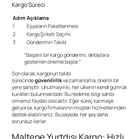
Kargo Süreci
Adım
Açıklama
1
Eşyaların Paketlenmesi
2
Kargo Şirketi Seçimi
3
Gönderimin Takibi
“Başarılı bir kargo gönderimi, detaylara
gösterilen önemle başlar.”
Son olarak, kargonun takibi
sürecinde
güvenilirlik
ve zamanlama, önemli bir
yere sahiptir. Unutmayın ki, her ülkenin kendi gümrük
kuralları bulunmaktadır. Bu nedenle, bilgi sahibi
olmamız faydalı olacaktır. Eğer süreç karmaşık
geliyorsa, kargo firmalarının müşteri hizmetlerinden
destek alabilirsiniz. Bu sayede, her şey daha
sorunsuz ilerler.
Maltepe Yurtdışı Kargo: Hızlı