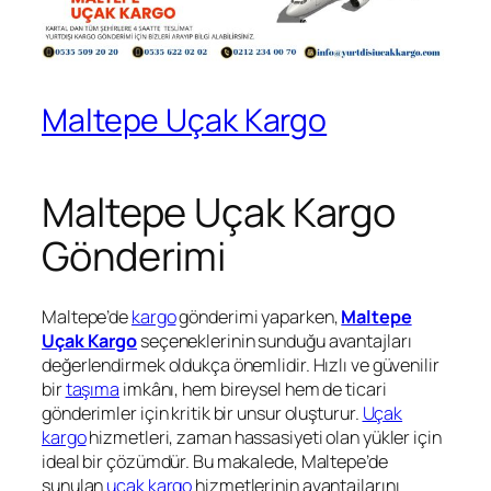
Maltepe Uçak Kargo
Maltepe Uçak Kargo
Gönderimi
Maltepe’de
kargo
gönderimi yaparken,
Maltepe
Uçak Kargo
seçeneklerinin sunduğu avantajları
değerlendirmek oldukça önemlidir. Hızlı ve güvenilir
bir
taşıma
imkânı, hem bireysel hem de ticari
gönderimler için kritik bir unsur oluşturur.
Uçak
kargo
hizmetleri, zaman hassasiyeti olan yükler için
ideal bir çözümdür. Bu makalede, Maltepe’de
sunulan
uçak kargo
hizmetlerinin avantajlarını