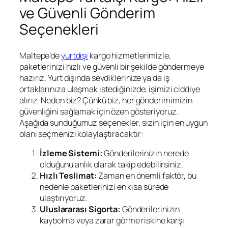
ve Güvenli Gönderim
Seçenekleri
Maltepe’de
yurtdışı
kargo hizmetlerimizle,
paketlerinizi hızlı ve güvenli bir şekilde göndermeye
hazırız. Yurt dışında sevdiklerinize ya da iş
ortaklarınıza ulaşmak istediğinizde, işimizi ciddiye
alırız. Neden biz? Çünkü biz, her gönderimimizin
güvenliğini sağlamak için özen gösteriyoruz.
Aşağıda sunduğumuz seçenekler, sizin için en uygun
olanı seçmenizi kolaylaştıracaktır:
İzleme Sistemi:
Gönderilerinizin nerede
olduğunu anlık olarak takip edebilirsiniz.
Hızlı Teslimat:
Zaman en önemli faktör, bu
nedenle paketlerinizi en kısa sürede
ulaştırıyoruz.
Uluslararası Sigorta:
Gönderilerinizin
kaybolma veya zarar görme riskine karşı