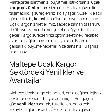
Maltepe’de işletmenizi büyütmek istiyorsanız,
uçak
kargo çözümleri
tam size göre. Hızlı ve güvenilir
taşımacılık, iş süreçlerinizi kolaylaştırır. Özellikle acil
gönderilerde,
kolaylık
sağlamak hayati önem taşır.
Uçak kargo hizmetlerimiz, sadece zaman tasarrufu
değil; aynı zamanda maliyet etkinliğiyle de dikkat
çeker. Kargo süreçlerinizi optimize etmek, rekabet
avantajı sağlamanın en etkili yoludur. Bizimle
çalışarak, büyüme hedeflerinize daha hızlı ulaşmış
olursunuz.
Maltepe Uçak Kargo:
Sektördeki Yenilikler ve
Avantajlar
Maltepe Uçak Kargo hizmetleri, hızla değişen lojistik
sektöründe önemli bir yer edinmiştir. Her geçen
gün
yenilikler
sunarak, tüketicilere daha çok
kolaylık sağlamaktadır. Özellikle, hızlı ve güvenilir