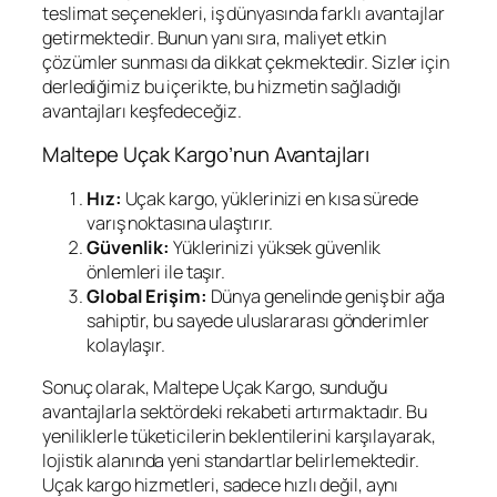
teslimat seçenekleri, iş dünyasında farklı avantajlar
getirmektedir. Bunun yanı sıra, maliyet etkin
çözümler sunması da dikkat çekmektedir. Sizler için
derlediğimiz bu içerikte, bu hizmetin sağladığı
avantajları keşfedeceğiz.
Maltepe Uçak Kargo’nun Avantajları
Hız:
Uçak kargo, yüklerinizi en kısa sürede
varış noktasına ulaştırır.
Güvenlik:
Yüklerinizi yüksek güvenlik
önlemleri ile taşır.
Global Erişim:
Dünya genelinde geniş bir ağa
sahiptir, bu sayede uluslararası gönderimler
kolaylaşır.
Sonuç olarak, Maltepe Uçak Kargo, sunduğu
avantajlarla sektördeki rekabeti artırmaktadır. Bu
yeniliklerle tüketicilerin beklentilerini karşılayarak,
lojistik alanında yeni standartlar belirlemektedir.
Uçak kargo hizmetleri, sadece hızlı değil, aynı