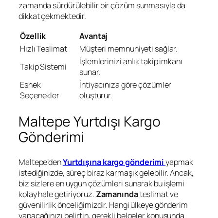
zamanda sürdürülebilir bir çözüm sunmasıyla da
dikkat çekmektedir.
Özellik
Avantaj
Hızlı Teslimat
Müşteri memnuniyeti sağlar.
İşlemlerinizi anlık takip imkanı
Takip Sistemi
sunar.
Esnek
İhtiyacınıza göre çözümler
Seçenekler
oluşturur.
Maltepe Yurtdışı Kargo
Gönderimi
Maltepe’den
Yurtdışına kargo gönderimi
yapmak
istediğinizde, süreç biraz karmaşık gelebilir. Ancak,
biz sizlere en uygun çözümleri sunarak bu işlemi
kolay hale getiriyoruz.
Zamanında
teslimat ve
güvenilirlik önceliğimizdir. Hangi ülkeye gönderim
yapacağınızı belirtin, gerekli belgeler konusunda