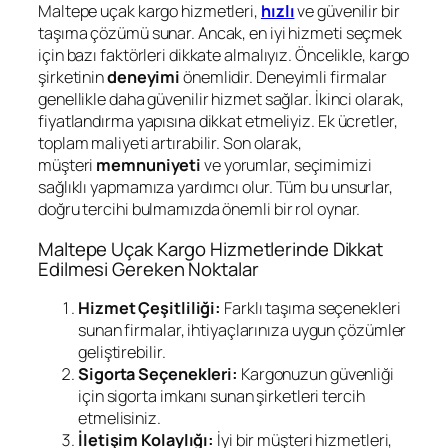
Maltepe uçak kargo hizmetleri,
hızlı
ve güvenilir bir
taşıma çözümü sunar. Ancak, en iyi hizmeti seçmek
için bazı faktörleri dikkate almalıyız. Öncelikle, kargo
şirketinin
deneyimi
önemlidir. Deneyimli firmalar
genellikle daha güvenilir hizmet sağlar. İkinci olarak,
fiyatlandırma yapısına dikkat etmeliyiz. Ek ücretler,
toplam maliyeti artırabilir. Son olarak,
müşteri
memnuniyeti
ve yorumlar, seçimimizi
sağlıklı yapmamıza yardımcı olur. Tüm bu unsurlar,
doğru tercihi bulmamızda önemli bir rol oynar.
Maltepe Uçak Kargo Hizmetlerinde Dikkat
Edilmesi Gereken Noktalar
Hizmet Çeşitliliği:
Farklı taşıma seçenekleri
sunan firmalar, ihtiyaçlarınıza uygun çözümler
geliştirebilir.
Sigorta Seçenekleri:
Kargonuzun güvenliği
için sigorta imkanı sunan şirketleri tercih
etmelisiniz.
İletişim Kolaylığı:
İyi bir müşteri hizmetleri,