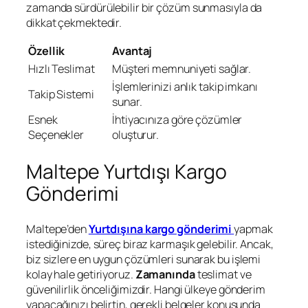
zamanda sürdürülebilir bir çözüm sunmasıyla da
dikkat çekmektedir.
Özellik
Avantaj
Hızlı Teslimat
Müşteri memnuniyeti sağlar.
İşlemlerinizi anlık takip imkanı
Takip Sistemi
sunar.
Esnek
İhtiyacınıza göre çözümler
Seçenekler
oluşturur.
Maltepe Yurtdışı Kargo
Gönderimi
Maltepe’den
Yurtdışına kargo gönderimi
yapmak
istediğinizde, süreç biraz karmaşık gelebilir. Ancak,
biz sizlere en uygun çözümleri sunarak bu işlemi
kolay hale getiriyoruz.
Zamanında
teslimat ve
güvenilirlik önceliğimizdir. Hangi ülkeye gönderim
yapacağınızı belirtin, gerekli belgeler konusunda