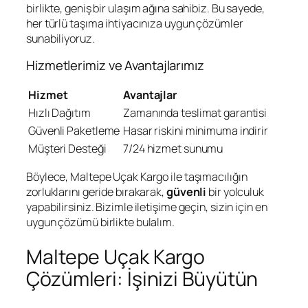
birlikte, geniş bir ulaşım ağına sahibiz. Bu sayede,
her türlü taşıma ihtiyacınıza uygun çözümler
sunabiliyoruz.
Hizmetlerimiz ve Avantajlarımız
Hizmet
Avantajlar
Hızlı Dağıtım
Zamanında teslimat garantisi
Güvenli Paketleme
Hasar riskini minimuma indirir
Müşteri Desteği
7/24 hizmet sunumu
Böylece, Maltepe Uçak Kargo ile taşımacılığın
zorluklarını geride bırakarak,
güvenli
bir yolculuk
yapabilirsiniz. Bizimle iletişime geçin, sizin için en
uygun çözümü birlikte bulalım.
Maltepe Uçak Kargo
Çözümleri: İşinizi Büyütün