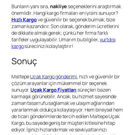
Bunların yanı sıra,
nakliye
seçeneklerini araştırmak
önemlidir. Hangi kargo firmaları en iyisini sunuyor?
Hızlı Kargo
ve güvenilir bir seçenek bulmak, bize
zaman kazandırır. Son olarak, gönderim ücretlerini
de dikkate almak gerek; çünkü her firma farklı
tarifeler uygulayabilir. Umarım bu bilgiler,
yurtdışı
kargo
sürecinizi kolaylaştırır!
Sonuç
Maltepe
Uçak Kargo gönderimi
, hızlı ve güvenilir bir
çözüm arayanlar için mükemmel bir seçenek
sunuyor.
Uçak Kargo Fiyatları
süreçleri bazen
karmaşık görünebilir. Ancak, bu hizmet sayesinde
zaman tasarrufu sağlamak ve ulaşım ağlarından
yararlanmak oldukça kolaylaşıyor. Hem bireysel hem
de ticari gönderimlerde tercih edilen Maltepe Uçak
Kargo, bu sayede geniş bir müşteri kitlesine hitap
ediyor. İşinizi hızlandırmak ve sevkiyatlarınızı