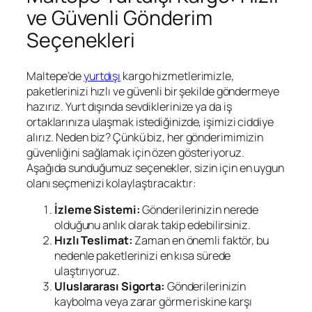
ve Güvenli Gönderim
Seçenekleri
Maltepe’de
yurtdışı
kargo hizmetlerimizle,
paketlerinizi hızlı ve güvenli bir şekilde göndermeye
hazırız. Yurt dışında sevdiklerinize ya da iş
ortaklarınıza ulaşmak istediğinizde, işimizi ciddiye
alırız. Neden biz? Çünkü biz, her gönderimimizin
güvenliğini sağlamak için özen gösteriyoruz.
Aşağıda sunduğumuz seçenekler, sizin için en uygun
olanı seçmenizi kolaylaştıracaktır:
İzleme Sistemi:
Gönderilerinizin nerede
olduğunu anlık olarak takip edebilirsiniz.
Hızlı Teslimat:
Zaman en önemli faktör, bu
nedenle paketlerinizi en kısa sürede
ulaştırıyoruz.
Uluslararası Sigorta:
Gönderilerinizin
kaybolma veya zarar görme riskine karşı