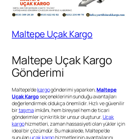
Maltepe Uçak Kargo
Maltepe Uçak Kargo
Gönderimi
Maltepe’de
kargo
gönderimi yaparken,
Maltepe
Uçak Kargo
seçeneklerinin sunduğu avantajları
değerlendirmek oldukça önemlidir. Hızlı ve güvenilir
bir
taşıma
imkânı, hem bireysel hem de ticari
gönderimler için kritik bir unsur oluşturur.
Uçak
kargo
hizmetleri, zaman hassasiyeti olan yükler için
ideal bir çözümdür. Bu makalede, Maltepe’de
sunulan
uçak kargo
hizmetlerinin avantajlarını