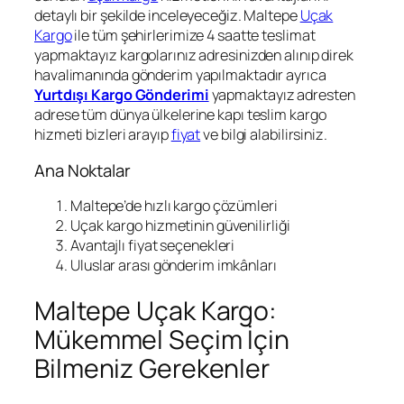
detaylı bir şekilde inceleyeceğiz. Maltepe
Uçak
Kargo
ile tüm şehirlerimize 4 saatte teslimat
yapmaktayız kargolarınız adresinizden alınıp direk
havalimanında gönderim yapılmaktadır ayrıca
Yurtdışı Kargo Gönderimi
yapmaktayız adresten
adrese tüm dünya ülkelerine kapı teslim kargo
hizmeti bizleri arayıp
fiyat
ve bilgi alabilirsiniz.
Ana Noktalar
Maltepe’de hızlı kargo çözümleri
Uçak kargo hizmetinin güvenilirliği
Avantajlı fiyat seçenekleri
Uluslar arası gönderim imkânları
Maltepe Uçak Kargo:
Mükemmel Seçim İçin
Bilmeniz Gerekenler