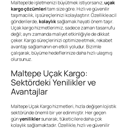
Maltepe’de işletmenizi büyütmek istiyorsanız,
uçak
kargo çözümleri
tam size göre. Hızlı ve güvenilir
taşımacılık, iş süreçlerinizi kolaylaştırır. Özellikle acil
gönderilerde,
kolaylık
sağlamak hayati önem taşır.
Uçak kargo hizmetlerimiz, sadece zaman tasarrufu
değil; aynı zamanda maliyet etkinliğiyle de dikkat
çeker. Kargo süreçlerinizi optimize etmek, rekabet
avantajı sağlamanın en etkili yoludur. Bizimle
çalışarak, büyüme hedeflerinize daha hızlı ulaşmış
olursunuz.
Maltepe Uçak Kargo:
Sektördeki Yenilikler ve
Avantajlar
Maltepe Uçak Kargo hizmetleri, hızla değişen lojistik
sektöründe önemli bir yer edinmiştir. Her geçen
gün
yenilikler
sunarak, tüketicilere daha çok
kolaylık sağlamaktadır. Özellikle, hızlı ve güvenilir