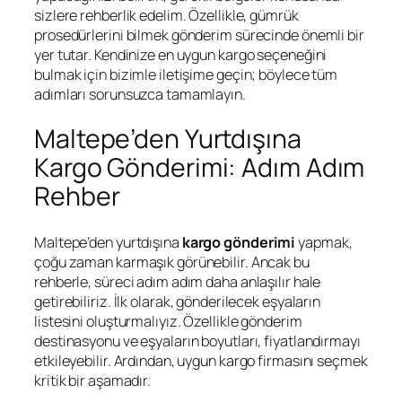
sizlere rehberlik edelim. Özellikle, gümrük
prosedürlerini bilmek gönderim sürecinde önemli bir
yer tutar. Kendinize en uygun kargo seçeneğini
bulmak için bizimle iletişime geçin; böylece tüm
adımları sorunsuzca tamamlayın.
Maltepe’den Yurtdışına
Kargo Gönderimi: Adım Adım
Rehber
Maltepe’den yurtdışına
kargo gönderimi
yapmak,
çoğu zaman karmaşık görünebilir. Ancak bu
rehberle, süreci adım adım daha anlaşılır hale
getirebiliriz. İlk olarak, gönderilecek eşyaların
listesini oluşturmalıyız. Özellikle gönderim
destinasyonu ve eşyaların boyutları, fiyatlandırmayı
etkileyebilir. Ardından, uygun kargo firmasını seçmek
kritik bir aşamadır.