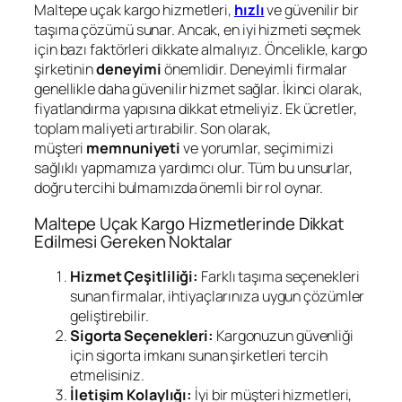
Maltepe uçak kargo hizmetleri,
hızlı
ve güvenilir bir
taşıma çözümü sunar. Ancak, en iyi hizmeti seçmek
için bazı faktörleri dikkate almalıyız. Öncelikle, kargo
şirketinin
deneyimi
önemlidir. Deneyimli firmalar
genellikle daha güvenilir hizmet sağlar. İkinci olarak,
fiyatlandırma yapısına dikkat etmeliyiz. Ek ücretler,
toplam maliyeti artırabilir. Son olarak,
müşteri
memnuniyeti
ve yorumlar, seçimimizi
sağlıklı yapmamıza yardımcı olur. Tüm bu unsurlar,
doğru tercihi bulmamızda önemli bir rol oynar.
Maltepe Uçak Kargo Hizmetlerinde Dikkat
Edilmesi Gereken Noktalar
Hizmet Çeşitliliği:
Farklı taşıma seçenekleri
sunan firmalar, ihtiyaçlarınıza uygun çözümler
geliştirebilir.
Sigorta Seçenekleri:
Kargonuzun güvenliği
için sigorta imkanı sunan şirketleri tercih
etmelisiniz.
İletişim Kolaylığı:
İyi bir müşteri hizmetleri,