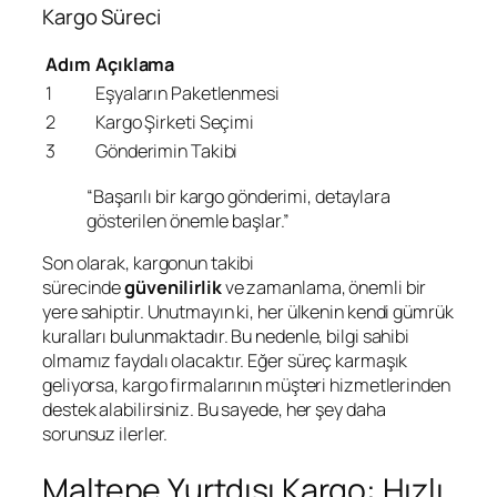
Kargo Süreci
Adım
Açıklama
1
Eşyaların Paketlenmesi
2
Kargo Şirketi Seçimi
3
Gönderimin Takibi
“Başarılı bir kargo gönderimi, detaylara
gösterilen önemle başlar.”
Son olarak, kargonun takibi
sürecinde
güvenilirlik
ve zamanlama, önemli bir
yere sahiptir. Unutmayın ki, her ülkenin kendi gümrük
kuralları bulunmaktadır. Bu nedenle, bilgi sahibi
olmamız faydalı olacaktır. Eğer süreç karmaşık
geliyorsa, kargo firmalarının müşteri hizmetlerinden
destek alabilirsiniz. Bu sayede, her şey daha
sorunsuz ilerler.
Maltepe Yurtdışı Kargo: Hızlı