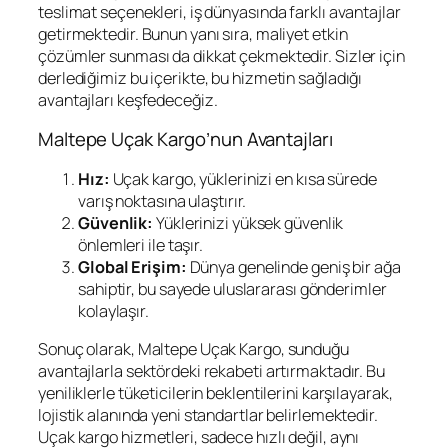
teslimat seçenekleri, iş dünyasında farklı avantajlar
getirmektedir. Bunun yanı sıra, maliyet etkin
çözümler sunması da dikkat çekmektedir. Sizler için
derlediğimiz bu içerikte, bu hizmetin sağladığı
avantajları keşfedeceğiz.
Maltepe Uçak Kargo’nun Avantajları
Hız:
Uçak kargo, yüklerinizi en kısa sürede
varış noktasına ulaştırır.
Güvenlik:
Yüklerinizi yüksek güvenlik
önlemleri ile taşır.
Global Erişim:
Dünya genelinde geniş bir ağa
sahiptir, bu sayede uluslararası gönderimler
kolaylaşır.
Sonuç olarak, Maltepe Uçak Kargo, sunduğu
avantajlarla sektördeki rekabeti artırmaktadır. Bu
yeniliklerle tüketicilerin beklentilerini karşılayarak,
lojistik alanında yeni standartlar belirlemektedir.
Uçak kargo hizmetleri, sadece hızlı değil, aynı