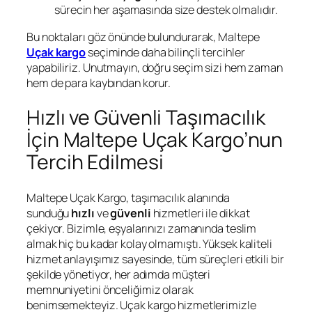
sürecin her aşamasında size destek olmalıdır.
Bu noktaları göz önünde bulundurarak, Maltepe
Uçak kargo
seçiminde daha bilinçli tercihler
yapabiliriz. Unutmayın, doğru seçim sizi hem zaman
hem de para kaybından korur.
Hızlı ve Güvenli Taşımacılık
İçin Maltepe Uçak Kargo’nun
Tercih Edilmesi
Maltepe Uçak Kargo, taşımacılık alanında
sunduğu
hızlı
ve
güvenli
hizmetleri ile dikkat
çekiyor. Bizimle, eşyalarınızı zamanında teslim
almak hiç bu kadar kolay olmamıştı. Yüksek kaliteli
hizmet anlayışımız sayesinde, tüm süreçleri etkili bir
şekilde yönetiyor, her adımda müşteri
memnuniyetini önceliğimiz olarak
benimsemekteyiz. Uçak kargo hizmetlerimizle