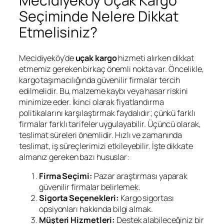
Mecidiyeköy Uçak Kargo
Seçiminde Nelere Dikkat
Etmelisiniz?
Mecidiyeköy’de
uçak kargo
hizmeti alırken dikkat
etmemiz gereken birkaç önemli nokta var. Öncelikle,
kargo taşımacılığında güvenilir firmalar tercih
edilmelidir. Bu, malzeme kaybı veya hasar riskini
minimize eder. İkinci olarak fiyatlandırma
politikalarını karşılaştırmak faydalıdır; çünkü farklı
firmalar farklı tarifeler uygulayabilir. Üçüncü olarak,
teslimat süreleri önemlidir. Hızlı ve zamanında
teslimat, iş süreçlerimizi etkileyebilir. İşte dikkate
almanız gereken bazı hususlar:
Firma Seçimi:
Pazar araştırması yaparak
güvenilir firmalar belirlemek.
Sigorta Seçenekleri:
Kargo sigortası
opsiyonları hakkında bilgi almak.
Müşteri Hizmetleri:
Destek alabileceğiniz bir