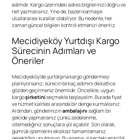
adımdır. Kargo üzerindeki adres bilgilerinizi doğru ve
net yazmalısınız. Yine de, bazen karmaşık
uluslararası kurallar olabiliyor. Bu nedenle, her
zaman güncel bilgileri kontrol etmenizi öneririz.
Mecidiyeköy Yurtdışı Kargo
Sürecinin Adımları ve
Öneriler
Mecidiyeköy’de yurtdışına kargo göndermeyi
planlıyorsanız, sürecin birkaç adımını dikkatlice
gözden geçirmeniz önemlidir. Öncelikle, uygun
kargo
şirketini
seçmekle başlayalım. Burada fiyat
ve hizmet kalitesi arasında bir denge kurmalısınız.
Ardından, gönderinizin
ambalajını
sağlam bir
şekilde yapmalısınız çünkü zedelenme,
istemediğiniz sonuçlara yol açabilir. Son olarak,
gümrük işlemlerini eksiksiz tamamlamanız
gerektiğini unutmayın. Bu aşama, süreçteki en kritik