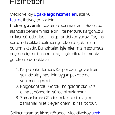
Hizmetleri
Mecidiyeköy
Uçak kargo hizmetleri
, acil yük
taşıma
ihtiyaçlarınız için
hızlı
ve
güvenilir
çözümler sunmaktadır. Bizler, bu
alandaki deneyimimizle birlikte her türlü kargonuzu
en kısa sürede ulaştırma garantisi veriyoruz. Taşıma
sürecinde dikkat edilmesi gereken birçok nokta
bulunmaktadır. Bu noktalar, işlemlerimizin sorunsuz
geçmesi için kritik önem taşır. İşte dikkat etmeniz
gereken bazı noktalar:
Kargo paketlemesi: Kargonuzun güvenli bir
şekilde ulaşması için uygun paketleme
yapılması gerekir.
Belge kontrolü: Gerekli belgelerin eksiksiz
olması, gönderim sürecini hızlandırır.
Zamanlama: Gönderim tarihleri, ulaşım
zamanlarını etkileyen önemli bir faktördür.
Gelişen taşımacılık sektöründe, Mecidiyeköy
uçak