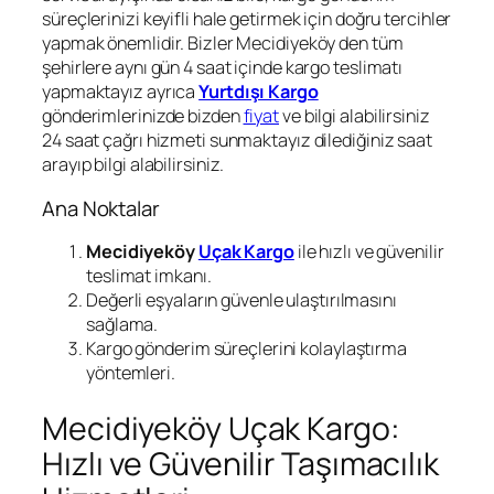
süreçlerinizi keyifli hale getirmek için doğru tercihler
yapmak önemlidir. Bizler Mecidiyeköy den tüm
şehirlere aynı gün 4 saat içinde kargo teslimatı
yapmaktayız ayrıca
Yurtdışı Kargo
gönderimlerinizde bizden
fiyat
ve bilgi alabilirsiniz
24 saat çağrı hizmeti sunmaktayız dilediğiniz saat
arayıp bilgi alabilirsiniz.
Ana Noktalar
Mecidiyeköy
Uçak Kargo
ile hızlı ve güvenilir
teslimat imkanı.
Değerli eşyaların güvenle ulaştırılmasını
sağlama.
Kargo gönderim süreçlerini kolaylaştırma
yöntemleri.
Mecidiyeköy Uçak Kargo:
Hızlı ve Güvenilir Taşımacılık