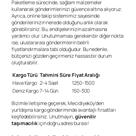
Paketleme sürecinde, sağlam malzemeler
kullanarak gönderimlerinizi güvence altına alıyoruz.
Ayrıca, online takip sistemimiz sayesinde
gönderilerinizin nerede olduğunu anlık olarak
görebilirsiniz. Bu, endişelerinizin azalmasına
yardımcı olur. Unutulmaması gereken bir diğer nokta
ise, uluslararası gönderimlerin belirli
fiyatlandırmalara tabi olduğudur. Bu nedenle,
bütçenizi gözden geçirmeniz hassas bir durum
oluşturabilir.
Kargo Türü
Tahmini Süre
Fiyat Aralığı
Hava Kargo
2-4 Saat
1250-1500
Deniz Kargo
7-14 Gün
150-300
Bizimle iletişime geçerek, Mecidiyeköy’den
yurtdışına kargo gönderiminde avantajlı fırsatları
keşfedebilirsiniz. Unutmayın,
güvenilir
taşımacılık
için doğru adres burası!