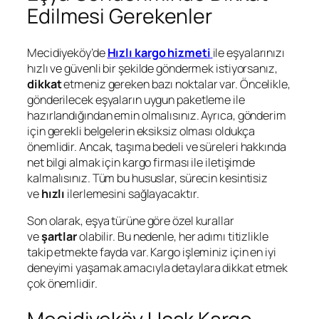
Edilmesi Gerekenler
Mecidiyeköy’de
Hızlı kargo hizmeti
ile eşyalarınızı
hızlı ve güvenli bir şekilde göndermek istiyorsanız,
dikkat
etmeniz gereken bazı noktalar var. Öncelikle,
gönderilecek eşyaların uygun paketleme ile
hazırlandığından emin olmalısınız. Ayrıca, gönderim
için gerekli belgelerin eksiksiz olması oldukça
önemlidir. Ancak, taşıma bedeli ve süreleri hakkında
net bilgi almak için kargo firması ile iletişimde
kalmalısınız. Tüm bu hususlar, sürecin kesintisiz
ve
hızlı
ilerlemesini sağlayacaktır.
Son olarak, eşya türüne göre özel kurallar
ve
şartlar
olabilir. Bu nedenle, her adımı titizlikle
takip etmekte fayda var. Kargo işleminiz için en iyi
deneyimi yaşamak amacıyla detaylara dikkat etmek
çok önemlidir.