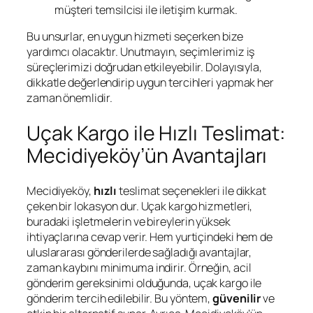
müşteri temsilcisi ile iletişim kurmak.
Bu unsurlar, en uygun hizmeti seçerken bize
yardımcı olacaktır. Unutmayın, seçimlerimiz iş
süreçlerimizi doğrudan etkileyebilir. Dolayısıyla,
dikkatle değerlendirip uygun tercihleri yapmak her
zaman önemlidir.
Uçak Kargo ile Hızlı Teslimat:
Mecidiyeköy’ün Avantajları
Mecidiyeköy,
hızlı
teslimat seçenekleri ile dikkat
çeken bir lokasyon dur. Uçak kargo hizmetleri,
buradaki işletmelerin ve bireylerin yüksek
ihtiyaçlarına cevap verir. Hem yurtiçindeki hem de
uluslararası gönderilerde sağladığı avantajlar,
zaman kaybını minimuma indirir. Örneğin, acil
gönderim gereksinimi olduğunda, uçak kargo ile
gönderim tercih edilebilir. Bu yöntem,
güvenilir
ve