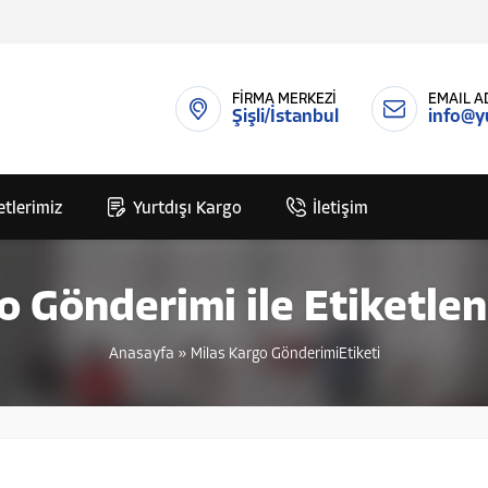
FİRMA MERKEZİ
EMAIL A
Şişli/İstanbul
info@y
tlerimiz
Yurtdışı Kargo
İletişim
o Gönderimi ile Etiketle
Anasayfa
»
Milas Kargo GönderimiEtiketi