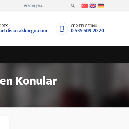
DRESİ
CEP TELEFONU
urtdisiucakkargo.com
0 535 509 20 20
nen Konular