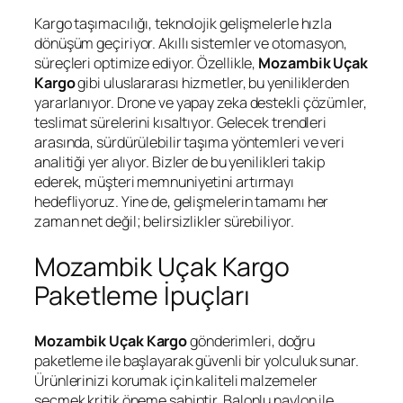
Kargo taşımacılığı, teknolojik gelişmelerle hızla
dönüşüm geçiriyor. Akıllı sistemler ve otomasyon,
süreçleri optimize ediyor. Özellikle,
Mozambik Uçak
Kargo
gibi uluslararası hizmetler, bu yeniliklerden
yararlanıyor. Drone ve yapay zeka destekli çözümler,
teslimat sürelerini kısaltıyor. Gelecek trendleri
arasında, sürdürülebilir taşıma yöntemleri ve veri
analitiği yer alıyor. Bizler de bu yenilikleri takip
ederek, müşteri memnuniyetini artırmayı
hedefliyoruz. Yine de, gelişmelerin tamamı her
zaman net değil; belirsizlikler sürebiliyor.
Mozambik Uçak Kargo
Paketleme İpuçları
Mozambik Uçak Kargo
gönderimleri, doğru
paketleme ile başlayarak güvenli bir yolculuk sunar.
Ürünlerinizi korumak için kaliteli malzemeler
seçmek kritik öneme sahiptir. Balonlu naylon ile