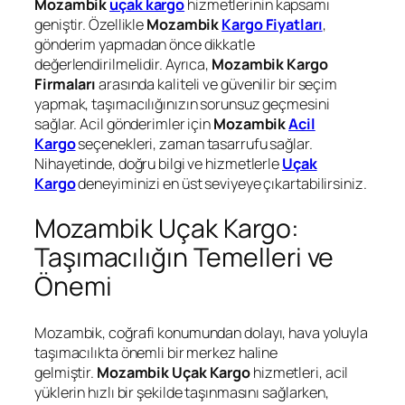
Mozambik
uçak kargo
hizmetlerinin kapsamı
geniştir. Özellikle
Mozambik
Kargo Fiyatları
,
gönderim yapmadan önce dikkatle
değerlendirilmelidir. Ayrıca,
Mozambik Kargo
Firmaları
arasında kaliteli ve güvenilir bir seçim
yapmak, taşımacılığınızın sorunsuz geçmesini
sağlar. Acil gönderimler için
Mozambik
Acil
Kargo
seçenekleri, zaman tasarrufu sağlar.
Nihayetinde, doğru bilgi ve hizmetlerle
Uçak
Kargo
deneyiminizi en üst seviyeye çıkartabilirsiniz.
Mozambik Uçak Kargo:
Taşımacılığın Temelleri ve
Önemi
Mozambik, coğrafi konumundan dolayı, hava yoluyla
taşımacılıkta önemli bir merkez haline
gelmiştir.
Mozambik Uçak Kargo
hizmetleri, acil
yüklerin hızlı bir şekilde taşınmasını sağlarken,