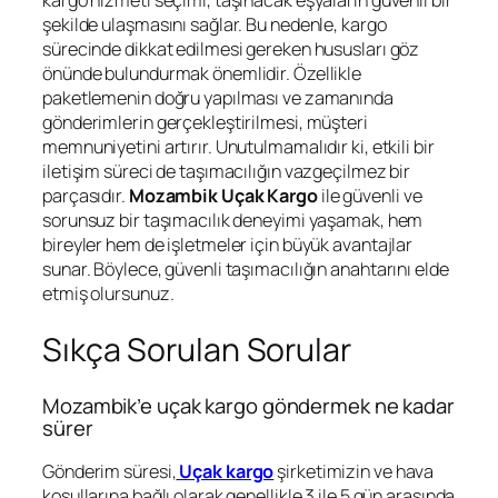
kargo hizmeti seçimi, taşınacak eşyaların güvenli bir
şekilde ulaşmasını sağlar. Bu nedenle, kargo
sürecinde dikkat edilmesi gereken hususları göz
önünde bulundurmak önemlidir. Özellikle
paketlemenin doğru yapılması ve zamanında
gönderimlerin gerçekleştirilmesi, müşteri
memnuniyetini artırır. Unutulmamalıdır ki, etkili bir
iletişim süreci de taşımacılığın vazgeçilmez bir
parçasıdır.
Mozambik Uçak Kargo
ile güvenli ve
sorunsuz bir taşımacılık deneyimi yaşamak, hem
bireyler hem de işletmeler için büyük avantajlar
sunar. Böylece, güvenli taşımacılığın anahtarını elde
etmiş olursunuz.
Sıkça Sorulan Sorular
Mozambik’e uçak kargo göndermek ne kadar
sürer
Gönderim süresi,
Uçak kargo
şirketimizin ve hava
koşullarına bağlı olarak genellikle 3 ile 5 gün arasında