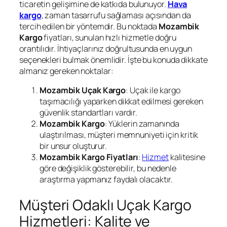
ticaretin gelişimine de katkıda bulunuyor.
Hava
kargo
, zaman tasarrufu sağlaması açısından da
tercih edilen bir yöntemdir. Bu noktada
Mozambik
Kargo
fiyatları, sunulan hızlı hizmetle doğru
orantılıdır. İhtiyaçlarınız doğrultusunda en uygun
seçenekleri bulmak önemlidir. İşte bu konuda dikkate
almanız gereken noktalar:
Mozambik Uçak Kargo
: Uçak ile kargo
taşımacılığı yaparken dikkat edilmesi gereken
güvenlik standartları vardır.
Mozambik Kargo
: Yüklerin zamanında
ulaştırılması, müşteri memnuniyeti için kritik
bir unsur oluşturur.
Mozambik Kargo Fiyatları
:
Hizmet
kalitesine
göre değişiklik gösterebilir, bu nedenle
araştırma yapmanız faydalı olacaktır.
Müşteri Odaklı Uçak Kargo
Hizmetleri: Kalite ve