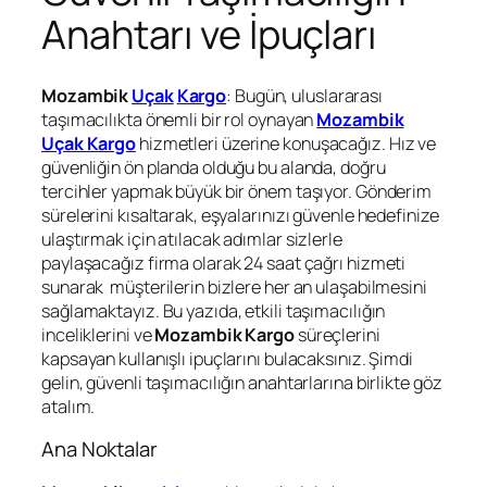
Anahtarı ve İpuçları
Mozambik
Uçak
Kargo
: Bugün, uluslararası
taşımacılıkta önemli bir rol oynayan
Mozambik
Uçak Kargo
hizmetleri üzerine konuşacağız. Hız ve
güvenliğin ön planda olduğu bu alanda, doğru
tercihler yapmak büyük bir önem taşıyor. Gönderim
sürelerini kısaltarak, eşyalarınızı güvenle hedefinize
ulaştırmak için atılacak adımlar sizlerle
paylaşacağız firma olarak 24 saat çağrı hizmeti
sunarak müşterilerin bizlere her an ulaşabilmesini
sağlamaktayız. Bu yazıda, etkili taşımacılığın
inceliklerini ve
Mozambik Kargo
süreçlerini
kapsayan kullanışlı ipuçlarını bulacaksınız. Şimdi
gelin, güvenli taşımacılığın anahtarlarına birlikte göz
atalım.
Ana Noktalar