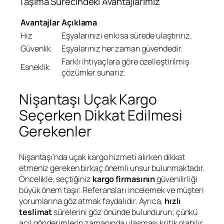
Taşıma Sürecindeki Avantajlarımız
Avantajlar
Açıklama
Hız
Eşyalarınızı en kısa sürede ulaştırırız.
Güvenlik
Eşyalarınız her zaman güvendedir.
Farklı ihtiyaçlara göre özelleştirilmiş
Esneklik
çözümler sunarız.
Nişantaşı Uçak Kargo
Seçerken Dikkat Edilmesi
Gerekenler
Nişantaşı’nda uçak kargo hizmeti alırken dikkat
etmeniz gereken birkaç önemli unsur bulunmaktadır.
Öncelikle, seçtiğiniz
kargo firmasının
güvenilirliği
büyük önem taşır. Referansları incelemek ve müşteri
yorumlarına göz atmak faydalıdır. Ayrıca,
hızlı
teslimat
sürelerini göz önünde bulundurun; çünkü
acil gönderimlerin zamanında ulaşması kritik olabilir.