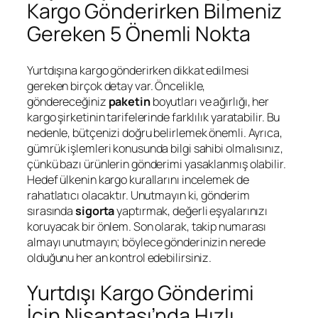
Kargo Gönderirken Bilmeniz
Gereken 5 Önemli Nokta
Yurtdışına kargo gönderirken dikkat edilmesi
gereken birçok detay var. Öncelikle,
göndereceğiniz
paketin
boyutları ve ağırlığı, her
kargo şirketinin tarifelerinde farklılık yaratabilir. Bu
nedenle, bütçenizi doğru belirlemek önemli. Ayrıca,
gümrük işlemleri konusunda bilgi sahibi olmalısınız,
çünkü bazı ürünlerin gönderimi yasaklanmış olabilir.
Hedef ülkenin kargo kurallarını incelemek de
rahatlatıcı olacaktır. Unutmayın ki, gönderim
sırasında
sigorta
yaptırmak, değerli eşyalarınızı
koruyacak bir önlem. Son olarak, takip numarası
almayı unutmayın; böylece gönderinizin nerede
olduğunu her an kontrol edebilirsiniz.
Yurtdışı Kargo Gönderimi
İçin Nişantaşı’nda Hızlı