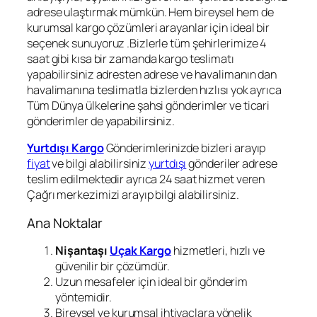
adrese ulaştırmak mümkün. Hem bireysel hem de
kurumsal kargo çözümleri arayanlar için ideal bir
seçenek sunuyoruz .Bizlerle tüm şehirlerimize 4
saat gibi kısa bir zamanda kargo teslimatı
yapabilirsiniz adresten adrese ve havalimanın dan
havalimanına teslimatla bizlerden hızlısı yok ayrıca
Tüm Dünya ülkelerine şahsi gönderimler ve ticari
gönderimler de yapabilirsiniz.
Yurtdışı Kargo
Gönderimlerinizde bizleri arayıp
fiyat
ve bilgi alabilirsiniz
yurtdışı
gönderiler adrese
teslim edilmektedir ayrıca 24 saat hizmet veren
Çağrı merkezimizi arayıp bilgi alabilirsiniz.
Ana Noktalar
Nişantaşı
Uçak Kargo
hizmetleri, hızlı ve
güvenilir bir çözümdür.
Uzun mesafeler için ideal bir gönderim
yöntemidir.
Bireysel ve kurumsal ihtiyaçlara yönelik