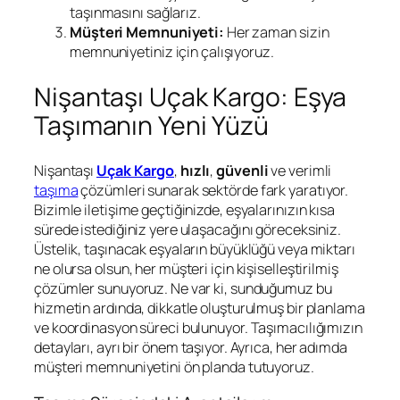
taşınmasını sağlarız.
Müşteri Memnuniyeti:
Her zaman sizin
memnuniyetiniz için çalışıyoruz.
Nişantaşı Uçak Kargo: Eşya
Taşımanın Yeni Yüzü
Nişantaşı
Uçak Kargo
,
hızlı
,
güvenli
ve verimli
taşıma
çözümleri sunarak sektörde fark yaratıyor.
Bizimle iletişime geçtiğinizde, eşyalarınızın kısa
sürede istediğiniz yere ulaşacağını göreceksiniz.
Üstelik, taşınacak eşyaların büyüklüğü veya miktarı
ne olursa olsun, her müşteri için kişiselleştirilmiş
çözümler sunuyoruz. Ne var ki, sunduğumuz bu
hizmetin ardında, dikkatle oluşturulmuş bir planlama
ve koordinasyon süreci bulunuyor. Taşımacılığımızın
detayları, ayrı bir önem taşıyor. Ayrıca, her adımda
müşteri memnuniyetini ön planda tutuyoruz.