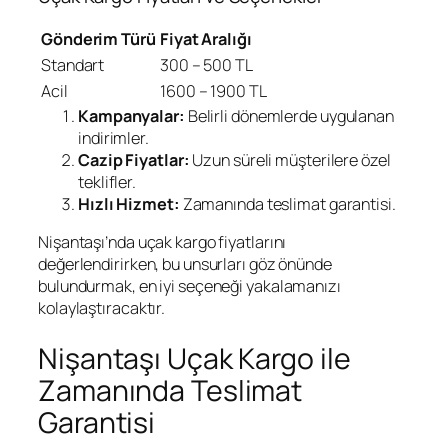
Gönderim Türü
Fiyat Aralığı
Standart
300 – 500 TL
Acil
1600 – 1900 TL
Kampanyalar:
Belirli dönemlerde uygulanan
indirimler.
Cazip Fiyatlar:
Uzun süreli müşterilere özel
teklifler.
Hızlı Hizmet:
Zamanında teslimat garantisi.
Nişantaşı’nda uçak kargo fiyatlarını
değerlendirirken, bu unsurları göz önünde
bulundurmak, en iyi seçeneği yakalamanızı
kolaylaştıracaktır.
Nişantaşı Uçak Kargo ile
Zamanında Teslimat
Garantisi