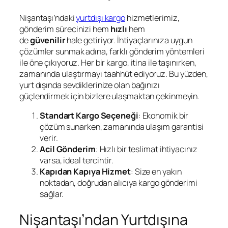
Nişantaşı’ndaki
yurtdışı kargo
hizmetlerimiz,
gönderim sürecinizi hem
hızlı
hem
de
güvenilir
hale getiriyor. İhtiyaçlarınıza uygun
çözümler sunmak adına, farklı gönderim yöntemleri
ile öne çıkıyoruz. Her bir kargo, itina ile taşınırken,
zamanında ulaştırmayı taahhüt ediyoruz. Bu yüzden,
yurt dışında sevdiklerinize olan bağınızı
güçlendirmek için bizlere ulaşmaktan çekinmeyin.
Standart Kargo Seçeneği
: Ekonomik bir
çözüm sunarken, zamanında ulaşım garantisi
verir.
Acil Gönderim
: Hızlı bir teslimat ihtiyacınız
varsa, ideal tercihtir.
Kapıdan Kapıya Hizmet
: Size en yakın
noktadan, doğrudan alıcıya kargo gönderimi
sağlar.
Nişantaşı’ndan Yurtdışına