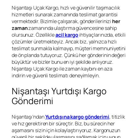
Nişantaşı Uçak Kargo, hızlı ve güvenilir taşımacılık
hizmetleri sunarak zamanında teslimat garantisi
vermektedir. Bizimle çalışarak, gönderilerinizi
her
zaman
zamanında ulaştırma güvencesine sahip
olursunuz. Özellikle
acil kargo
ihtiyaçlarınızda, etkili
çözümler üretmekteyiz. Ancak biz, yalnızca hızlı
teslimat sunmakla kalmayıp, müşteri memnuniyetini
de ön planda tutuyoruz. Çünkü her gönderinin değeri
büyüktür ve bizler bunu en iyi şekilde anlıyoruz.
Nişantaşı Uçak Kargo ile zaman kaybını en aza
indirin ve güvenli teslimatı deneyimleyin.
Nişantaşı Yurtdışı Kargo
Gönderimi
Nişantaşı’ndan
Yurtdışına kargo gönderimi
, titizlik
ve hız gerektiren bir süreçtir. Biz, bu sürecin her
aşamasını sizin için kolaylaştırıyoruz. Kargonuzun
güvenli bir şekilde ulaşmasını sağlamak için uygun