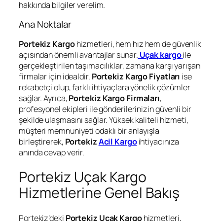
hakkında bilgiler verelim.
Ana Noktalar
Portekiz Kargo
hizmetleri, hem hız hem de güvenlik
açısından önemli avantajlar sunar.
Uçak kargo
ile
gerçekleştirilen taşımacılıklar, zamana karşı yarışan
firmalar için idealdir.
Portekiz Kargo Fiyatları
ise
rekabetçi olup, farklı ihtiyaçlara yönelik çözümler
sağlar. Ayrıca,
Portekiz Kargo Firmaları
,
profesyonel ekipleri ile gönderilerinizin güvenli bir
şekilde ulaşmasını sağlar. Yüksek kaliteli hizmeti,
müşteri memnuniyeti odaklı bir anlayışla
birleştirerek,
Portekiz
Acil Kargo
ihtiyacınıza
anında cevap verir.
Portekiz Uçak Kargo
Hizmetlerine Genel Bakış
Portekiz’deki
Portekiz Uçak Kargo
hizmetleri,