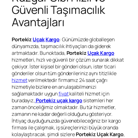
Güvenli Taşımacılık
Avantajları
Portekiz
Uçak
Kargo
: Günümüzde globalleşen
dünyamızda, taşımacılık ihtiyaçları da giderek
artmaktadır. Bu noktada,
Portekiz
Uçak Kargo
hizmetleri, hızlı ve güvenli bir çözüm sunarak dikkat
çekiyor. İster kişisel bir gönderi olsun, ister ticari
gönderiler olsun tüm gönderileriniz aynı titizlikle
hizmet
verilmektedir firmamız 24 saat çağrı
hizmetiyle bizlere en an ulaşabilmenizi
sağlamaktadır uygun
fiyat
kaliteli hizmet için
buradayız,
Portekiz uçak kargo
sistemleri her
zaman önceliğimiz olmaktadır. Bu tür hizmetler,
zamanın ne kadar değerli olduğunu gösteriyor.
İhtiyaç duyduğunuzda güvenebileceğiniz bir kargo
firması ile çalışmak, iş süreçlerinizi büyük oranda
kolaylaştıracak. şimdi sizlere
Portekiz Uçak Kargo
,