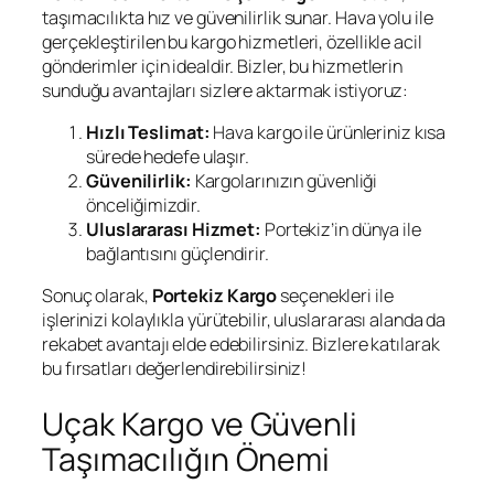
taşımacılıkta hız ve güvenilirlik sunar. Hava yolu ile
gerçekleştirilen bu kargo hizmetleri, özellikle acil
gönderimler için idealdir. Bizler, bu hizmetlerin
sunduğu avantajları sizlere aktarmak istiyoruz:
Hızlı Teslimat:
Hava kargo ile ürünleriniz kısa
sürede hedefe ulaşır.
Güvenilirlik:
Kargolarınızın güvenliği
önceliğimizdir.
Uluslararası Hizmet:
Portekiz’in dünya ile
bağlantısını güçlendirir.
Sonuç olarak,
Portekiz Kargo
seçenekleri ile
işlerinizi kolaylıkla yürütebilir, uluslararası alanda da
rekabet avantajı elde edebilirsiniz. Bizlere katılarak
bu fırsatları değerlendirebilirsiniz!
Uçak Kargo ve Güvenli
Taşımacılığın Önemi