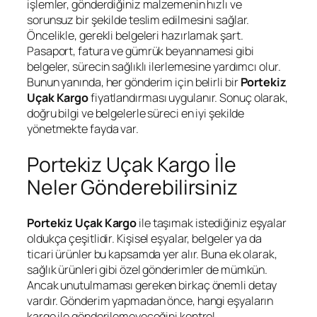
işlemler, gönderdiğiniz malzemenin hızlı ve
sorunsuz bir şekilde teslim edilmesini sağlar.
Öncelikle, gerekli belgeleri hazırlamak şart.
Pasaport, fatura ve gümrük beyannamesi gibi
belgeler, sürecin sağlıklı ilerlemesine yardımcı olur.
Bunun yanında, her gönderim için belirli bir
Portekiz
Uçak Kargo
fiyatlandırması uygulanır. Sonuç olarak,
doğru bilgi ve belgelerle süreci en iyi şekilde
yönetmekte fayda var.
Portekiz Uçak Kargo İle
Neler Gönderebilirsiniz
Portekiz
Uçak Kargo
ile taşımak istediğiniz eşyalar
oldukça çeşitlidir. Kişisel eşyalar, belgeler ya da
ticari ürünler bu kapsamda yer alır. Buna ek olarak,
sağlık ürünleri gibi özel gönderimler de mümkün.
Ancak unutulmaması gereken birkaç önemli detay
vardır. Gönderim yapmadan önce, hangi eşyaların
kargo ile gönderilemeyeceğini kontrol