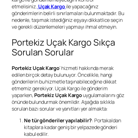
etmelisiniz.
Uçak Kargo
ile yapacağınız
gönderimlerin belirli sınırlamaları bulunmaktadır. Bu
nedenle, taşımak istediğiniz eşyayı dikkatlice seçin
ve gerekli düzenlemeleri yapmayı ihmal etmeyin.
Portekiz Uçak Kargo Sıkça
Sorulan Sorular
Portekiz Uçak Kargo
‘ hizmeti hakkında merak
edilen birçok detay bulunuyor. Öncelikle, hangi
gönderilerin bu hizmetle taşınabileceğine dikkat
etmemiz gerekiyor. Uçak Kargo ile gönderim
yaparken,
Portekiz Uçak Kargo
uygulamalarını göz
önünde bulundurmak önemlidir. Aşağıda sıklıkla
sorulan bazı sorular ve yanıtları yer almakta:
Ne tür gönderiler yapılabilir?
: Portakaldan
kitaplara kadar geniş bir yelpazede gönderi
kabul edilir.