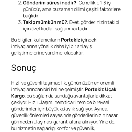
Gönderim süresi nedir?
: Genellikle 1-3 iş
günüdür, ama bu zaman dilimi çeşitli faktörlere
bağlıdır.
Takip mümkün mü?
: Evet, gönderinizin takibi
için özel kodlar sağlanmaktadır.
Bu bilgiler, kullanıcıların
Portekiz
içindeki
ihtiyaçlarına yönelik daha iyi bir anlayış
geliştirmelerine yardımcı olacaktır.
Sonuç
Hızlı ve güvenli taşımacılık, günümüzün en önemli
ihtiyaçlarından biri haline gelmiştir.
Portekiz Uçak
Kargo
, bu bağlamda sunduğu avantajlarla dikkat
çekiyor. Hızlı ulaşım, hem ticari hem de bireysel
gönderimler için büyük kolaylık sağlıyor. Ayrıca,
güvenlik önlemleri sayesinde gönderilerinizin hasar
görmeden ulaşması garanti altına alınıyor. Yine de,
bu hizmetin sağladığı konfor ve güvenlik,