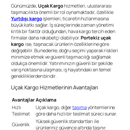
Günümüzde,
Uçak Kargo
hizmetleri, uluslararası
taşımacılıkta önemli bir rol oynamaktadır, özellikle
Yurtdışı kargo
işlemleri, ticaretin hızlanmasına
büyük katkı sağlar. İş süreçlerinde zaman yönetimi
kritik bir faktör olduğundan, hava kargo tercih eden
firmalar daha rekabetçi olabiliyor.
Portekiz uçak
kargo
ise, taşınacak ürünlerin özelliklerine göre
değişebilir. Bu nedenle, doğru seçimi yaparak riskleri
minimize etmek ve güvenli taşımacılığı sağlamak
oldukça önemlidir. Yatırımınızın güvenli bir şekilde
varış noktasına ulaşması, iş hayatındaki en temel
gerekliliklerden biridir.
Uçak Kargo Hizmetlerinin Avantajları
Avantajlar
Açıklama
Hızlı
Uçak kargo, diğer
taşıma
yöntemlerine
Teslimat
göre daha hızlı bir teslimat süreci sunar.
Yüksek güvenlik standartları ile
Güvenlik
ürünleriniz güvence altında taşınır.