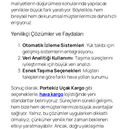
maliyetlerin düşürülmesi konularında yapılacak
yenilikler büyük fark yaratıyor. Böylelikle, hem
bireysel hem de kurumsal müşterilerimize daha hızlı
erişiyoruz.
Yenilikçi Çözümler ve Faydaları
Otomatik İzleme Sistemleri
: Yük takibi için
gelişmiş sistemlerin entegrasyonu.
Veri Analitiği Kullanımı
: Taşıma süreçlerini
iyileştirmek için büyük veri analizi.
Esnek Taşıma Seçenekleri
: Müşteri
taleplerine göre farklı hava yolları sunumu.
Sonuç olarak,
Portekiz Uçak Kargo
gibi
seçeneklerle,
hava kargo
lojistiğinde yeni
standartlar belirliyoruz. Süreçlerin sürekli gelişimi,
hem bize hem de müşterilerimize büyük avantajlar
sağlıyor. Yalnız, bu çözümler uygularken dikkatli
olmalıyız, çünkü her yenilik her zaman beklenen
etkiyi yaratmayabilir. Ancak, doğru yaklaşımla