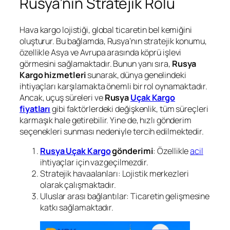
Rusya’nın Stratejik Rolü
Hava kargo lojistiği, global ticaretin bel kemiğini
oluşturur. Bu bağlamda, Rusya’nın stratejik konumu,
özellikle Asya ve Avrupa arasında köprü işlevi
görmesini sağlamaktadır. Bunun yanı sıra,
Rusya
Kargo hizmetleri
sunarak, dünya genelindeki
ihtiyaçları karşılamakta önemli bir rol oynamaktadır.
Ancak, uçuş süreleri ve
Rusya
Uçak Kargo
fiyatları
gibi faktörlerdeki değişkenlik, tüm süreçleri
karmaşık hale getirebilir. Yine de, hızlı gönderim
seçenekleri sunması nedeniyle tercih edilmektedir.
Rusya Uçak Kargo
gönderimi
: Özellikle
acil
ihtiyaçlar için vazgeçilmezdir.
Stratejik havaalanları: Lojistik merkezleri
olarak çalışmaktadır.
Uluslar arası bağlantılar: Ticaretin gelişmesine
katkı sağlamaktadır.