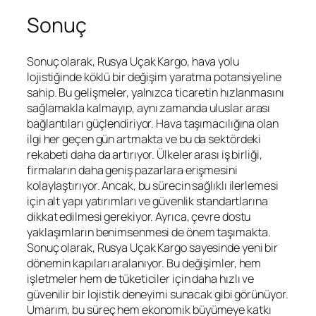
Sonuç
Sonuç olarak, Rusya Uçak Kargo, hava yolu
lojistiğinde köklü bir değişim yaratma potansiyeline
sahip. Bu gelişmeler, yalnızca ticaretin hızlanmasını
sağlamakla kalmayıp, aynı zamanda uluslar arası
bağlantıları güçlendiriyor. Hava taşımacılığına olan
ilgi her geçen gün artmakta ve bu da sektördeki
rekabeti daha da artırıyor. Ülkeler arası iş birliği,
firmaların daha geniş pazarlara erişmesini
kolaylaştırıyor. Ancak, bu sürecin sağlıklı ilerlemesi
için alt yapı yatırımları ve güvenlik standartlarına
dikkat edilmesi gerekiyor. Ayrıca, çevre dostu
yaklaşımların benimsenmesi de önem taşımakta.
Sonuç olarak, Rusya Uçak Kargo sayesinde yeni bir
dönemin kapıları aralanıyor. Bu değişimler, hem
işletmeler hem de tüketiciler için daha hızlı ve
güvenilir bir lojistik deneyimi sunacak gibi görünüyor.
Umarım, bu süreç hem ekonomik büyümeye katkı