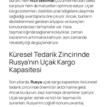
durum, hem
hızlı teslimat
çözümlerine olan talebi
karşılıyor hem de maliyetleri optimize ediyor. Uçak
kargo sistemleri, özellikle uzak bölgelere ulaşımda
sağladığı avantajlarla öne çıkıyor. Ancak, bunların
desteklenmesi gereken altyapısı ve süreçleri
konusunda bazı tartışmalar var. Hava
taşımacılığında sağlanan kolaylıklar, zaman
kazanımını artırmakla kalmıyor, aynı zamanda
rekabetçiliği de güçlendiriyor.
Küresel Tedarik Zincirinde
Rusya’nın Uçak Kargo
Kapasitesi
Son yıllarda,
Rusya
uçak kargo kapasitesi ile küresel
tedarik zincirinde önemli bir aktör haline geldi.
Ancak bu durum, bazı karmaşık dinamikler içeriyor.
Uçak kargolar, esnek ve hızlı bir taşımacılık
sunarken, Rusya’nın coğrafi konumu avantaj