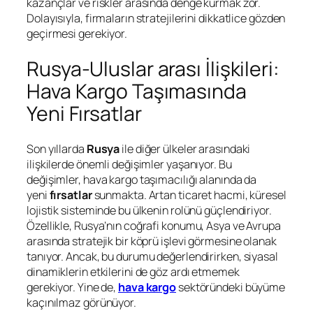
kazançlar ve riskler arasında denge kurmak zor.
Dolayısıyla, firmaların stratejilerini dikkatlice gözden
geçirmesi gerekiyor.
Rusya-Uluslar arası İlişkileri:
Hava Kargo Taşımasında
Yeni Fırsatlar
Son yıllarda
Rusya
ile diğer ülkeler arasındaki
ilişkilerde önemli değişimler yaşanıyor. Bu
değişimler, hava kargo taşımacılığı alanında da
yeni
fırsatlar
sunmakta. Artan ticaret hacmi, küresel
lojistik sisteminde bu ülkenin rolünü güçlendiriyor.
Özellikle, Rusya’nın coğrafi konumu, Asya ve Avrupa
arasında stratejik bir köprü işlevi görmesine olanak
tanıyor. Ancak, bu durumu değerlendirirken, siyasal
dinamiklerin etkilerini de göz ardı etmemek
gerekiyor. Yine de,
hava kargo
sektöründeki büyüme
kaçınılmaz görünüyor.