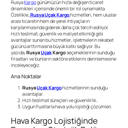
Rusya
Kargo
günümüzün hızla değişen ticaret
dinamikleri içerisinde önemli bir rol oynamakta.
Özellikle,
Rusya Uçak Kargo
hizmetleri, hem uluslar
arası ticaretin hem de yerel ihtiyaçların
karşılanmasında giderek daha çok tercih ediliyor.
Hızlı teslimat, güvenlik ve maliyet etkinliği gibi
avantajlar sunan bu hizmetler, işletmelerin rekabet
gücünü arttırmasına büyük katkı sağlıyor. Bu
yazıda,
Rusya
Uçak
Kargo
seçeneklerinin sunduğu
fırsatları ve bunların sektöre etkilerini derinlemesine
inceleyeceğiz.
Ana Noktalar
Rusya
Uçak Kargo
hizmetlerinin sunduğu
avantajlar.
Hızlı teslimat süreçleri ve güvenilirlik.
Uygun fiyatlarla hava yolu lojistiği çözümleri.
Hava Kargo Lojistiğinde