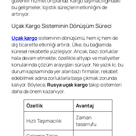
güvenilir hizmet ön planda. Kargo taşımacılığındaki
bu gelişmeler, lojistik süreçlerin etkinliğini de
artırıyor.
Uçak Kargo Sisteminin Dönüşüm Süreci
Uçak kargo
sisteminin dönüşümü, hem iç hem de
dış ticarette etkinliği artırdı. Ülke, bu bağlamda
küresel rekabetle yüzleşiyor. Ancak, bazı zorluklar
hala devam etmekte; özellikle altyapı ve maliyetler
konularında çözüm arayışları sürüyor. Ne yazık ki, bu
durum kapsamında yer alan bazı firmalar, rekabet
edebilmek adına zorluklarla başa çıkmak zorunda
kalıyor. Böylece,
Rusya uçak kargo
takip sistemleri
daha da önem kazanıyor.
Özellik
Avantaj
Zaman
Hızlı Taşımacılık
tasarrufu
Gelişmiş Takip