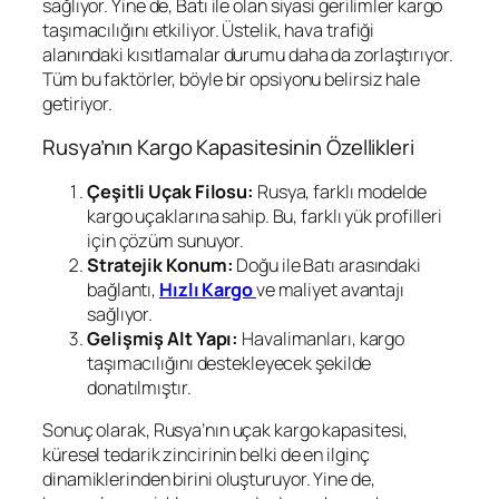
sağlıyor. Yine de, Batı ile olan siyasi gerilimler kargo
taşımacılığını etkiliyor. Üstelik, hava trafiği
alanındaki kısıtlamalar durumu daha da zorlaştırıyor.
Tüm bu faktörler, böyle bir opsiyonu belirsiz hale
getiriyor.
Rusya’nın Kargo Kapasitesinin Özellikleri
Çeşitli Uçak Filosu:
Rusya, farklı modelde
kargo uçaklarına sahip. Bu, farklı yük profilleri
için çözüm sunuyor.
Stratejik Konum:
Doğu ile Batı arasındaki
bağlantı,
Hızlı Kargo
ve maliyet avantajı
sağlıyor.
Gelişmiş Alt Yapı:
Havalimanları, kargo
taşımacılığını destekleyecek şekilde
donatılmıştır.
Sonuç olarak, Rusya’nın uçak kargo kapasitesi,
küresel tedarik zincirinin belki de en ilginç
dinamiklerinden birini oluşturuyor. Yine de,