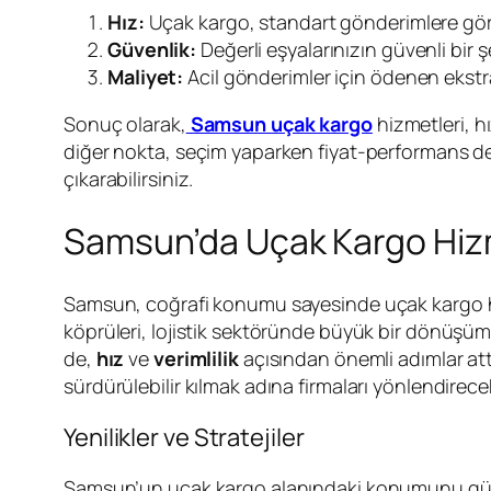
Hız:
Uçak kargo, standart gönderimlere göre 
Güvenlik:
Değerli eşyalarınızın güvenli bir şe
Maliyet:
Acil gönderimler için ödenen eks
Sonuç olarak,
Samsun uçak kargo
hizmetleri, hı
diğer nokta, seçim yaparken fiyat-performans deng
çıkarabilirsiniz.
Samsun’da Uçak Kargo Hizm
Samsun, coğrafi konumu sayesinde uçak kargo hizm
köprüleri, lojistik sektöründe büyük bir dönüşüm sa
de,
hız
ve
verimlilik
açısından önemli adımlar attı
sürdürülebilir kılmak adına firmaları yönlendirecek
Yenilikler ve Stratejiler
Samsun’un uçak kargo alanındaki konumunu güçlen