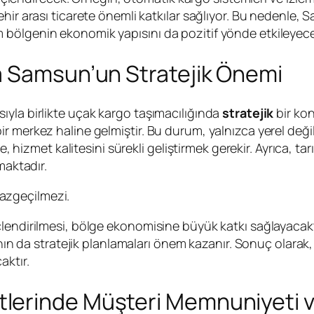
ir arası ticarete önemli katkılar sağlıyor. Bu nedenle, Sa
bölgenin ekonomik yapısını da pozitif yönde etkileyece
a Samsun’un Stratejik Önemi
ıyla birlikte uçak kargo taşımacılığında
stratejik
bir kon
 merkez haline gelmiştir. Bu durum, yalnızca yerel değil
te, hizmet kalitesini sürekli geliştirmek gerekir. Ayrıca, t
maktadır.
vazgeçilmezi.
endirilmesi, bölge ekonomisine büyük katkı sağlayacaktır.
rının da stratejik planlamaları önem kazanır. Sonuç olar
aktır.
erinde Müşteri Memnuniyeti ve 