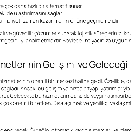
çok daha hızlı bir alternatif sunar.
kilde ulaştırılmasını sağlar.
tra maliyet, zaman kazanmanın önüne geçmemelidir.
zlı ve güvenilir çözümler sunarak lojistik süreçlerinizi ko
esini iyi analiz etmektir. Böylece, ihtiyacınıza uygun hi
etlerinin Gelişimi ve Geleceği
etlerinin önemli bir merkezi haline geldi. Özellikle, d
ğladı. Ancak, bu gelişim yalnızca altyapı yatırımlarıyla sı
rdı. Gelecekte bu hizmetlerin daha da yaygınlaşması bekle
 çok önemli bir etken. Dışa açılmak ve yenilikçi yaklaşıml
direcek. Örneğin, otomatik kargo sistemleri ve izleme t