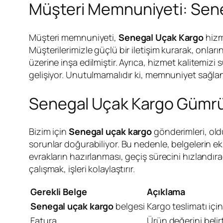
Müşteri Memnuniyeti: Sene
Müşteri memnuniyeti,
Senegal Uçak Kargo
hizm
Müşterilerimizle güçlü bir iletişim kurarak, onlar
üzerine inşa edilmiştir. Ayrıca, hizmet kalitemizi
gelişiyor. Unutulmamalıdır ki, memnuniyet sağlan
Senegal Uçak Kargo Gümrük
Bizim için
Senegal uçak kargo
gönderimleri, oldu
sorunlar doğurabiliyor. Bu nedenle, belgelerin ek
evrakların hazırlanması, geçiş sürecini hızlandıra
çalışmak, işleri kolaylaştırır.
Gerekli Belge
Açıklama
Senegal uçak kargo
belgesi
Kargo teslimatı içi
Fatura
Ürün değerini belir