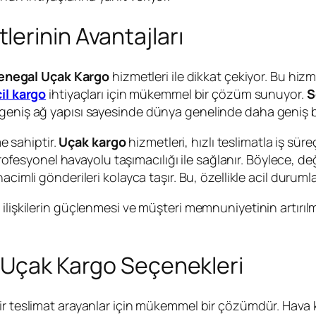
erinin Avantajları
enegal Uçak Kargo
hizmetleri ile dikkat çekiyor. Bu hizme
il kargo
ihtiyaçları için mükemmel bir çözüm sunuyor.
S
 geniş ağ yapısı sayesinde dünya genelinde daha geniş b
e sahiptir.
Uçak kargo
hizmetleri, hızlı teslimatla iş süreç
fesyonel havayolu taşımacılığı ile sağlanır. Böylece, değe
hacimli gönderileri kolayca taşır. Bu, özellikle acil durum
i ilişkilerin güçlenmesi ve müşteri memnuniyetinin artırıl
l Uçak Kargo Seçenekleri
ilir teslimat arayanlar için mükemmel bir çözümdür. Hava 