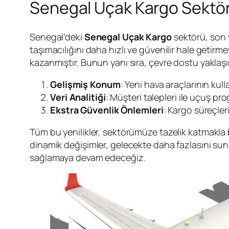
Senegal Uçak Kargo Sektörü
Senegal’deki
Senegal Uçak Kargo
sektörü, son 
taşımacılığını daha hızlı ve güvenilir hale getirm
kazanmıştır. Bunun yanı sıra, çevre dostu yaklaş
Gelişmiş Konum
: Yeni hava araçlarının kull
Veri Analitiği
: Müşteri talepleri ile uçuş pr
Ekstra Güvenlik Önlemleri
: Kargo süreçler
Tüm bu yenilikler, sektörümüze tazelik katmakla 
dinamik değişimler, gelecekte daha fazlasını sunm
sağlamaya devam edeceğiz.