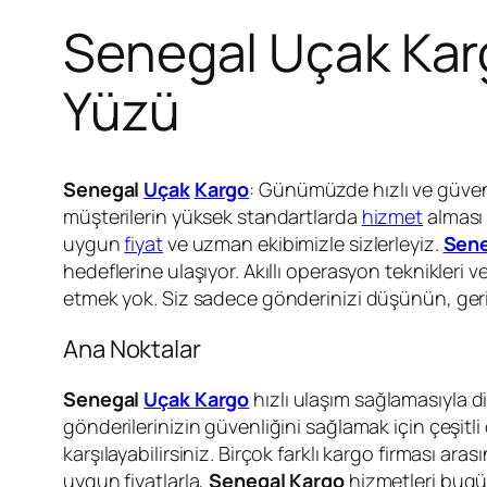
Senegal Uçak Kargo
Yüzü
Senegal
Uçak
Kargo
: Günümüzde hızlı ve güveni
müşterilerin yüksek standartlarda
hizmet
alması 
uygun
fiyat
ve uzman ekibimizle sizlerleyiz.
Sene
hedeflerine ulaşıyor. Akıllı operasyon teknikleri v
etmek yok. Siz sadece gönderinizi düşünün, geris
Ana Noktalar
Senegal
Uçak Kargo
hızlı ulaşım sağlamasıyla di
gönderilerinizin güvenliğini sağlamak için çeşitli
karşılayabilirsiniz. Birçok farklı kargo firması a
uygun fiyatlarla,
Senegal Kargo
hizmetleri bugün