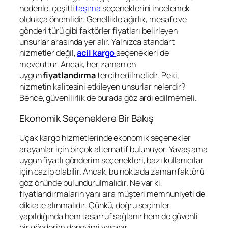
nedenle, çeşitli
taşıma
seçeneklerini incelemek
oldukça önemlidir. Genellikle ağırlık, mesafe ve
gönderi türü gibi faktörler fiyatları belirleyen
unsurlar arasında yer alır. Yalnızca standart
hizmetler değil,
acil kargo
seçenekleri de
mevcuttur. Ancak, her zaman en
uygun
fiyatlandırma
tercih edilmelidir. Peki,
hizmetin kalitesini etkileyen unsurlar nelerdir?
Bence, güvenilirlik de burada göz ardı edilmemeli.
Ekonomik Seçeneklere Bir Bakış
Uçak kargo hizmetlerinde ekonomik seçenekler
arayanlar için birçok alternatif bulunuyor. Yavaş ama
uygun fiyatlı gönderim seçenekleri, bazı kullanıcılar
için cazip olabilir. Ancak, bu noktada zaman faktörü
göz önünde bulundurulmalıdır. Ne var ki,
fiyatlandırmaların yanı sıra müşteri memnuniyeti de
dikkate alınmalıdır. Çünkü, doğru seçimler
yapıldığında hem tasarruf sağlanır hem de güvenli
bir gönderim deneyimi yaşanır.