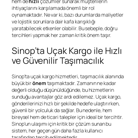
hem de
hızlı
çözümler sunarak müşterilerin
ihtiyaçlarını karşılamada önemli bir rol
oynamaktadır. Ne var ki, bazı durumlarda maliyetler
ve lojistik sorunlara dair kafa karışıklığı
yaratabilecek etkenler olabilir. Bu sebeple, doğru
tercihleri yapmak her zaman kritik önem taşır.
Sinop’ta Uçak Kargo ile Hızlı
ve Güvenilir Taşımacılık
Sinop’ta uçak kargo hizmetleri, taşımacılık alanında
büyük bir
önem
taşımaktadır. Zamanın ne kadar
değerli olduğu düşünüldüğünde, bu hizmetlerin
sunduğu avantajlar göz ardı edilemez. Uçak kargo,
gönderilerinizi hızlı bir şekilde hedefe ulaştırırken,
güvenli bir yolculuk da sağlar. Bu nedenle, hem
bireysel hem de ticari talepler için ideal bir tercihtir.
Sinop’un ulaşımı için kritik bir çözüm sunan bu
sistem, her geçen gün daha fazla kullanıcı
tarafından tercih edilmektedir.