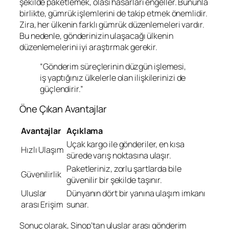
şekilde paketlemek, olası hasarları engeller. Bununla
birlikte, gümrük işlemlerini de takip etmek önemlidir.
Zira, her ülkenin farklı gümrük düzenlemeleri vardır.
Bu nedenle, gönderinizin ulaşacağı ülkenin
düzenlemelerini iyi araştırmak gerekir.
“Gönderim süreçlerinin düzgün işlemesi,
iş yaptığınız ülkelerle olan ilişkilerinizi de
güçlendirir.”
Öne Çıkan Avantajlar
Avantajlar
Açıklama
Uçak kargo ile gönderiler, en kısa
Hızlı Ulaşım
sürede varış noktasına ulaşır.
Paketleriniz, zorlu şartlarda bile
Güvenilirlik
güvenilir bir şekilde taşınır.
Uluslar
Dünyanın dört bir yanına ulaşım imkanı
arası Erişim
sunar.
Sonuç olarak, Sinop’tan uluslar arası gönderim