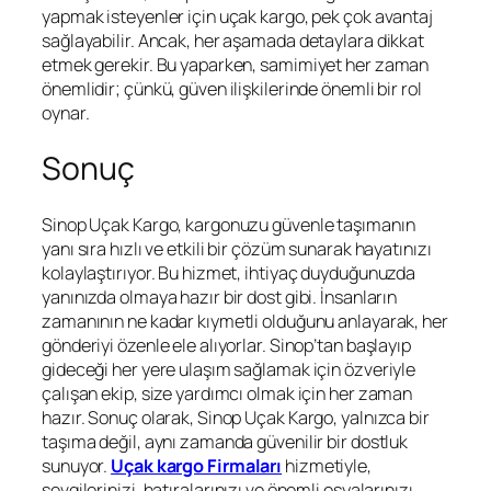
yapmak isteyenler için uçak kargo, pek çok avantaj
sağlayabilir. Ancak, her aşamada detaylara dikkat
etmek gerekir. Bu yaparken, samimiyet her zaman
önemlidir; çünkü, güven ilişkilerinde önemli bir rol
oynar.
Sonuç
Sinop Uçak Kargo, kargonuzu güvenle taşımanın
yanı sıra hızlı ve etkili bir çözüm sunarak hayatınızı
kolaylaştırıyor. Bu hizmet, ihtiyaç duyduğunuzda
yanınızda olmaya hazır bir dost gibi. İnsanların
zamanının ne kadar kıymetli olduğunu anlayarak, her
gönderiyi özenle ele alıyorlar. Sinop’tan başlayıp
gideceği her yere ulaşım sağlamak için özveriyle
çalışan ekip, size yardımcı olmak için her zaman
hazır. Sonuç olarak, Sinop Uçak Kargo, yalnızca bir
taşıma değil, aynı zamanda güvenilir bir dostluk
sunuyor.
Uçak kargo Firmaları
hizmetiyle,
sevgilerinizi, hatıralarınızı ve önemli eşyalarınızı