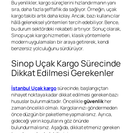
Bu yenilikler, kargo süreçlerini hızlandırmanın yanı
sıra, daha fazla şeffaflık da sağlıyor. Örneğin, uçak
kargo takibi artık daha kolay. Ancak, bazı kullanıcılar
hâlâ geleneksel yöntemleri tercih edebiliyor. Bence,
bu durum sektördeki rekabeti artırıyor. Sonuç olarak,
Sinop uçak kargo hizmetleri, klasik yöntemlerle
modern uygulamaları bir araya getirerek, kendi
benzersiz yolculuğunu sürdürüyor.
Sinop Uçak Kargo Sürecinde
Dikkat Edilmesi Gerekenler
İstanbul Uçak kargo
sürecinde, başlangıçtan
nihayet noktaya kadar dikkat edilmesi gereken bazı
hususlar bulunmaktadır. Öncelikle
güvenlik
her
zaman öncelikli olmalı. Kargolarınızı göndermeden
önce düzgün bir paketleme yapmalısınız. Ayrıca,
gideceği yerin koşullarını göz önünde
bulundurmalısınız. Aşağıda, dikkat etmeniz gereken