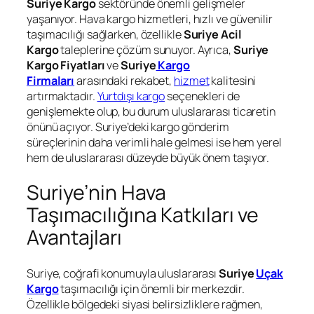
Suriye Kargo
sektöründe önemli gelişmeler
yaşanıyor. Hava kargo hizmetleri, hızlı ve güvenilir
taşımacılığı sağlarken, özellikle
Suriye Acil
Kargo
taleplerine çözüm sunuyor. Ayrıca,
Suriye
Kargo Fiyatları
ve
Suriye
Kargo
Firmaları
arasındaki rekabet,
hizmet
kalitesini
artırmaktadır.
Yurtdışı kargo
seçenekleri de
genişlemekte olup, bu durum uluslararası ticaretin
önünü açıyor. Suriye’deki kargo gönderim
süreçlerinin daha verimli hale gelmesi ise hem yerel
hem de uluslararası düzeyde büyük önem taşıyor.
Suriye’nin Hava
Taşımacılığına Katkıları ve
Avantajları
Suriye, coğrafi konumuyla uluslararası
Suriye
Uçak
Kargo
taşımacılığı için önemli bir merkezdir.
Özellikle bölgedeki siyasi belirsizliklere rağmen,