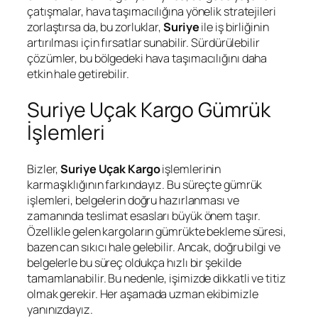
çatışmalar, hava taşımacılığına yönelik stratejileri
zorlaştırsa da, bu zorluklar,
Suriye
ile iş birliğinin
artırılması için fırsatlar sunabilir. Sürdürülebilir
çözümler, bu bölgedeki hava taşımacılığını daha
etkin hale getirebilir.
Suriye Uçak Kargo Gümrük
İşlemleri
Bizler,
Suriye Uçak Kargo
işlemlerinin
karmaşıklığının farkındayız. Bu süreçte gümrük
işlemleri, belgelerin doğru hazırlanması ve
zamanında teslimat esasları büyük önem taşır.
Özellikle gelen kargoların gümrükte bekleme süresi,
bazen can sıkıcı hale gelebilir. Ancak, doğru bilgi ve
belgelerle bu süreç oldukça hızlı bir şekilde
tamamlanabilir. Bu nedenle, işimizde dikkatli ve titiz
olmak gerekir. Her aşamada uzman ekibimizle
yanınızdayız.