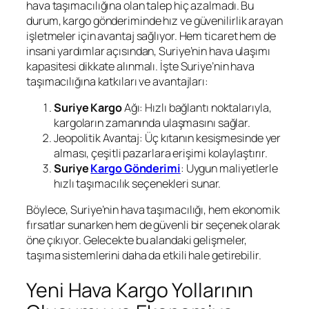
hava taşımacılığına olan talep hiç azalmadı. Bu
durum, kargo gönderiminde hız ve güvenilirlik arayan
işletmeler için avantaj sağlıyor. Hem ticaret hem de
insani yardımlar açısından, Suriye’nin hava ulaşımı
kapasitesi dikkate alınmalı. İşte Suriye’nin hava
taşımacılığına katkıları ve avantajları:
Suriye Kargo
Ağı: Hızlı bağlantı noktalarıyla,
kargoların zamanında ulaşmasını sağlar.
Jeopolitik Avantaj: Üç kıtanın kesişmesinde yer
alması, çeşitli pazarlara erişimi kolaylaştırır.
Suriye
Kargo Gönderimi
: Uygun maliyetlerle
hızlı taşımacılık seçenekleri sunar.
Böylece, Suriye’nin hava taşımacılığı, hem ekonomik
fırsatlar sunarken hem de güvenli bir seçenek olarak
öne çıkıyor. Gelecekte bu alandaki gelişmeler,
taşıma sistemlerini daha da etkili hale getirebilir.
Yeni Hava Kargo Yollarının