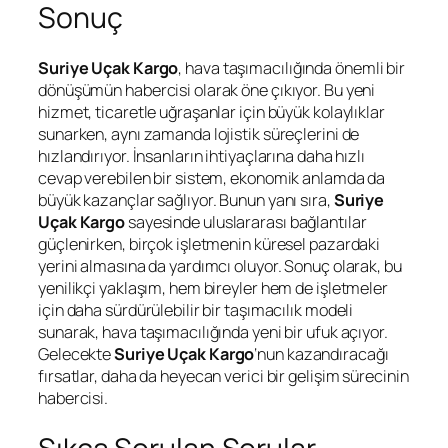
Sonuç
Suriye Uçak Kargo
, hava taşımacılığında önemli bir
dönüşümün habercisi olarak öne çıkıyor. Bu yeni
hizmet, ticaretle uğraşanlar için büyük kolaylıklar
sunarken, aynı zamanda lojistik süreçlerini de
hızlandırıyor. İnsanların ihtiyaçlarına daha hızlı
cevap verebilen bir sistem, ekonomik anlamda da
büyük kazançlar sağlıyor. Bunun yanı sıra,
Suriye
Uçak Kargo
sayesinde uluslararası bağlantılar
güçlenirken, birçok işletmenin küresel pazardaki
yerini almasına da yardımcı oluyor. Sonuç olarak, bu
yenilikçi yaklaşım, hem bireyler hem de işletmeler
için daha sürdürülebilir bir taşımacılık modeli
sunarak, hava taşımacılığında yeni bir ufuk açıyor.
Gelecekte
Suriye Uçak Kargo
‘nun kazandıracağı
fırsatlar, daha da heyecan verici bir gelişim sürecinin
habercisi.