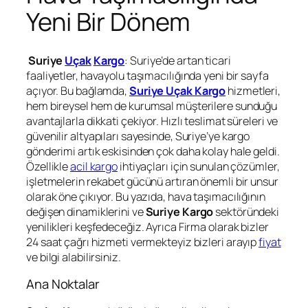
Yeni Bir Dönem
Suriye
Uçak
Kargo
: Suriye’de artan ticari
faaliyetler, havayolu taşımacılığında yeni bir sayfa
açıyor. Bu bağlamda,
Suriye Uçak Kargo
hizmetleri,
hem bireysel hem de kurumsal müşterilere sunduğu
avantajlarla dikkati çekiyor. Hızlı teslimat süreleri ve
güvenilir altyapıları sayesinde, Suriye’ye kargo
gönderimi artık eskisinden çok daha kolay hale geldi.
Özellikle
acil kargo
ihtiyaçları için sunulan çözümler,
işletmelerin rekabet gücünü artıran önemli bir unsur
olarak öne çıkıyor. Bu yazıda, hava taşımacılığının
değişen dinamiklerini ve
Suriye Kargo
sektöründeki
yenilikleri keşfedeceğiz. Ayrıca Firma olarak bizler
24 saat çağrı hizmeti vermekteyiz bizleri arayıp
fiyat
ve bilgi alabilirsiniz.
Ana Noktalar