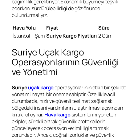
bağımlılık gerektiriyor. Ekonomik büyümeyi teşvik
ederken, sürdürülebilirliği de göz önünde
bulundurmalıyız.
Hava Yolu
Fiyat
Süre
İstanbul – Şam
Suriye Kargo Fiyatları
2 Gün
Suriye Uçak Kargo
Operasyonlarının Güvenliği
ve Yönetimi
Suriye
uçak kargo
operasyonlarının etkin bir şekilde
yönetimi hayati bir öneme sahiptir. Özellikle acil
durumlarda, hızlı ve güvenli teslimat sağlamak,
bölgedeki insani yardımların ulaştırılması açısından
kritik rol oynar.
Hava
kargo
sistemlerini yöneten
ekipler, sürekli olarak güvenlik protokollerini
güncelleyerek operasyon verimliliği artırmak
zorundadır. Ancak, coğrafi zorluklar ve güvenlik