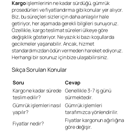
Kargo
işlemlerinin ne kadar sürdüğü, gümrük
prosedürleri ve fiyatlandırma gibi konular yer alıyor.
Biz, bu süreçleri sizler için daha anlaşılır hale
getiriyor, her aşamada gerekli bilgileri sunuyoruz.
Özellikle, kargo teslimat süreleri ülkeye göre
değişiklik gösteriyor. Ne yazık ki bazı koşullarda
gecikmeler yaşanabilir. Ancak, hizmet
standardımızdan ödün vermeden hareket ediyoruz.
Herhangi bir sorunuz için bize ulaşabilirsiniz.
Sıkça Sorulan Konular
Soru
Cevap
Kargo ne kadar sürede
Genellikle 3-7 iş günü
teslim edilir?
sürmektedir.
Gümrük işlemleri nasıl
Gümrük işlemleri
yapılır?
tarafımızca yönlendirilir.
Fiyatlar kargonun ağırlığına
Fiyatlar nedir?
göre değişir.