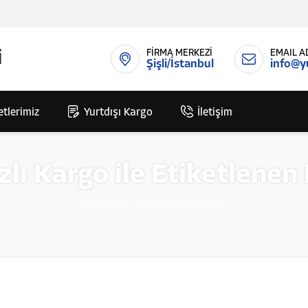
FİRMA MERKEZİ
EMAIL A
Şişli/İstanbul
info@y
tlerimiz
Yurtdışı Kargo
İletişim
zlı Kargo ile Etiketlenen
Anasayfa
»
Togo Hızlı KargoEtiketi