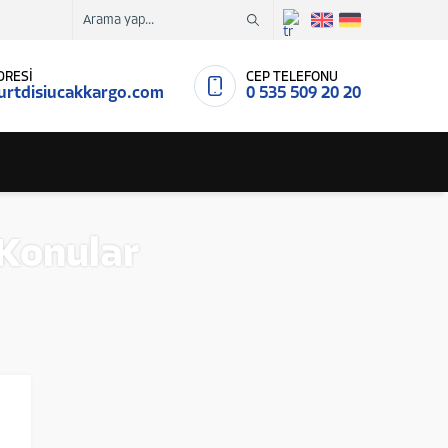
DRESİ
CEP TELEFONU
urtdisiucakkargo.com
0 535 509 20 20
 Konular