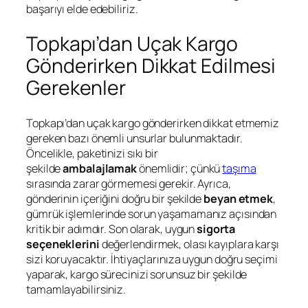
başarıyı elde edebiliriz.
Topkapı’dan Uçak Kargo
Gönderirken Dikkat Edilmesi
Gerekenler
Topkapı’dan uçak kargo gönderirken dikkat etmemiz
gereken bazı önemli unsurlar bulunmaktadır.
Öncelikle, paketinizi sıkı bir
şekilde
ambalajlamak
önemlidir; çünkü
taşıma
sırasında zarar görmemesi gerekir. Ayrıca,
gönderinin içeriğini doğru bir şekilde
beyan etmek
,
gümrük işlemlerinde sorun yaşamamanız açısından
kritik bir adımdır. Son olarak, uygun
sigorta
seçeneklerini
değerlendirmek, olası kayıplara karşı
sizi koruyacaktır. İhtiyaçlarınıza uygun doğru seçimi
yaparak, kargo sürecinizi sorunsuz bir şekilde
tamamlayabilirsiniz.