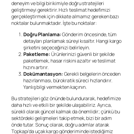
deneyim ve bilgi birikimiyle doğru stratejileri
geliştirmeyi gerektirir. Hızlı teslimat hedefimizi
gerçekleştirmek için dikkate almamız gereken bazı
noktalar bulunmaktadır. İşte bu noktalar:
Doğru Planlama:
Gönderim öncesinde, tüm
detayları planlamak süreyi kısaltır. Hangi kargo
şirketini seçeceğinizi belirleyin.
Paketleme:
Ürünlerinizi güvenli bir şekilde
paketlemek, hasar riskini azaltır ve teslimat
hızını artırır.
Dokümantasyon:
Gerekli belgelerin önceden
hazırlanması, bürokratik süreci hızlandırır.
Yanlış bilgi vermekten kaçının.
Bu stratejileri göz önünde bulundurarak, hedefimize
daha hızlı ve etkili bir şekilde ulaşabiliriz. Ayrıca,
sürekli olarak güncel kalmak da önemlidir; çünkü bu
sektördeki gelişmeleri takip etmek, bizi bir adım
önde tutar. Sonuç olarak, doğru adımlar atarak
Topkapı’da uçak kargo gönderiminde istediğimiz