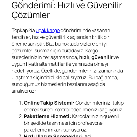
Gönderimi: Hızlı ve Güvenilir
Çözümler
Topkapı’da
uçak kargo
gönderiminde yaşanan
tercihler, hız ve güvenilirlik açısından kritik bir
öneme sahiptir. Biz, bu noktada sizlere en iyi
çözümleri sunmak için buradayız. Kargo
süreçlerinizin her aşamasında,
hızlı
,
güvenilir
ve
uygun fiyatlı alternatifler ile yanınızda olmayı
hedefliyoruz. Özellikle, gönderimlerinizi zamanında
ulaştırmak için titizlikle çalışıyoruz. Bu bağlamda,
sunduğumuz hizmetlerin bazılarını aşağıda
sıralıyoruz:
Online Takip Sistemi:
Gönderimlerinizi takip
ederek süreci kontrol edebilmenizi sağlıyoruz.
Paketleme Hizmeti:
Kargolarınızın güvenli
bir şekilde taşınması için profesyonel
paketleme imkanı sunuyoruz.
Hızlı Ulaşım Seçenekleri:
Acil