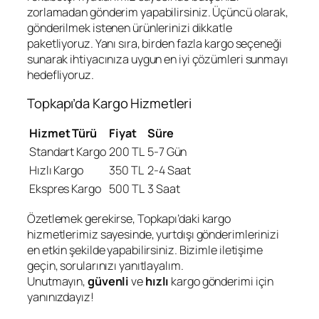
zorlamadan gönderim yapabilirsiniz. Üçüncü olarak,
gönderilmek istenen ürünlerinizi dikkatle
paketliyoruz. Yanı sıra, birden fazla kargo seçeneği
sunarak ihtiyacınıza uygun en iyi çözümleri sunmayı
hedefliyoruz.
Topkapı’da Kargo Hizmetleri
Hizmet Türü
Fiyat
Süre
Standart Kargo
200 TL
5-7 Gün
Hızlı Kargo
350 TL
2-4 Saat
Ekspres Kargo
500 TL
3 Saat
Özetlemek gerekirse, Topkapı’daki kargo
hizmetlerimiz sayesinde, yurtdışı gönderimlerinizi
en etkin şekilde yapabilirsiniz. Bizimle iletişime
geçin, sorularınızı yanıtlayalım.
Unutmayın,
güvenli
ve
hızlı
kargo gönderimi için
yanınızdayız!