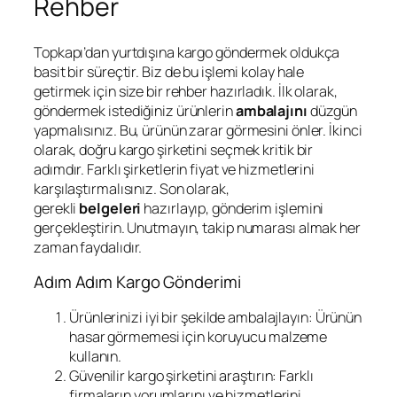
Rehber
Topkapı’dan yurtdışına kargo göndermek oldukça
basit bir süreçtir. Biz de bu işlemi kolay hale
getirmek için size bir rehber hazırladık. İlk olarak,
göndermek istediğiniz ürünlerin
ambalajını
düzgün
yapmalısınız. Bu, ürünün zarar görmesini önler. İkinci
olarak, doğru kargo şirketini seçmek kritik bir
adımdır. Farklı şirketlerin fiyat ve hizmetlerini
karşılaştırmalısınız. Son olarak,
gerekli
belgeleri
hazırlayıp, gönderim işlemini
gerçekleştirin. Unutmayın, takip numarası almak her
zaman faydalıdır.
Adım Adım Kargo Gönderimi
Ürünlerinizi iyi bir şekilde ambalajlayın: Ürünün
hasar görmemesi için koruyucu malzeme
kullanın.
Güvenilir kargo şirketini araştırın: Farklı
firmaların yorumlarını ve hizmetlerini