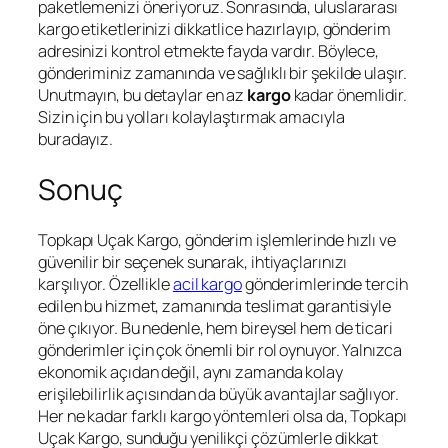
paketlemenizi öneriyoruz. Sonrasında, uluslararası
kargo etiketlerinizi dikkatlice hazırlayıp, gönderim
adresinizi kontrol etmekte fayda vardır. Böylece,
gönderiminiz zamanında ve sağlıklı bir şekilde ulaşır.
Unutmayın, bu detaylar en az
kargo
kadar önemlidir.
Sizin için bu yolları kolaylaştırmak amacıyla
buradayız.
Sonuç
Topkapı Uçak Kargo, gönderim işlemlerinde hızlı ve
güvenilir bir seçenek sunarak, ihtiyaçlarınızı
karşılıyor. Özellikle
acil kargo
gönderimlerinde tercih
edilen bu hizmet, zamanında teslimat garantisiyle
öne çıkıyor. Bu nedenle, hem bireysel hem de ticari
gönderimler için çok önemli bir rol oynuyor. Yalnızca
ekonomik açıdan değil, aynı zamanda kolay
erişilebilirlik açısından da büyük avantajlar sağlıyor.
Her ne kadar farklı kargo yöntemleri olsa da, Topkapı
Uçak Kargo, sunduğu yenilikçi çözümlerle dikkat