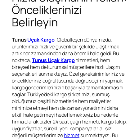
Önceliklerinizi
Belirleyin
Tunus
Uçak
Kargo
: Globalleşen dünyamızda,
ürünlerimizi hızlı ve güvenli bir şekilde ulaştırmak
artık her zamankinden daha önemli hale geldi. Bu
noktada,
Tunus Uçak Kargo
hizmetleri, hem
bireysel hem de kurumsal müşterilere hızlı ulaşım
seçenekleri sunmaktayız. Özel gereksinimleriniz ve
öncelikleriniz doğrultusunda doğru seçimi yapmak,
kargo gönderimlerinizin başarıyla tamamlanmasını
sağlar. Türkiye’deki kargo şirketimiz, sunmuş
olduğumuz çeşitli hizmetlerle hem maliyetleri
minimize etmeyi hem de zaman yönetimini daha
etkili hale getirmeyi hedeflemekteyiz bu nedenle
firma olarak bizler 24 saat çağrı hizmeti, kargo takip,
uygun fiyatlar, sürekli yeni kampanyalarla, siz
değerli müşterilerimize
hizmet
sunmaktayız . Bu