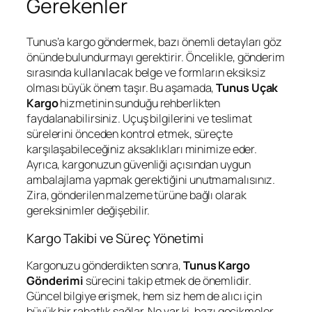
Gerekenler
Tunus’a kargo göndermek, bazı önemli detayları göz
önünde bulundurmayı gerektirir. Öncelikle, gönderim
sırasında kullanılacak belge ve formların eksiksiz
olması büyük önem taşır. Bu aşamada,
Tunus Uçak
Kargo
hizmetinin sunduğu rehberlikten
faydalanabilirsiniz. Uçuş bilgilerini ve teslimat
sürelerini önceden kontrol etmek, süreçte
karşılaşabileceğiniz aksaklıkları minimize eder.
Ayrıca, kargonuzun güvenliği açısından uygun
ambalajlama yapmak gerektiğini unutmamalısınız.
Zira, gönderilen malzeme türüne bağlı olarak
gereksinimler değişebilir.
Kargo Takibi ve Süreç Yönetimi
Kargonuzu gönderdikten sonra,
Tunus Kargo
Gönderimi
sürecini takip etmek de önemlidir.
Güncel bilgiye erişmek, hem siz hem de alıcı için
büyük bir rahatlık sağlar. Ne var ki, bazı gecikmeler