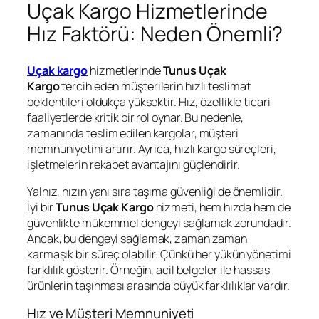
Uçak Kargo Hizmetlerinde
Hız Faktörü: Neden Önemli?
Uçak kargo
hizmetlerinde
Tunus Uçak
Kargo
tercih eden müşterilerin hızlı teslimat
beklentileri oldukça yüksektir. Hız, özellikle ticari
faaliyetlerde kritik bir rol oynar. Bu nedenle,
zamanında teslim edilen kargolar, müşteri
memnuniyetini artırır. Ayrıca, hızlı kargo süreçleri,
işletmelerin rekabet avantajını güçlendirir.
Yalnız, hızın yanı sıra taşıma güvenliği de önemlidir.
İyi bir
Tunus Uçak Kargo
hizmeti, hem hızda hem de
güvenlikte mükemmel dengeyi sağlamak zorundadır.
Ancak, bu dengeyi sağlamak, zaman zaman
karmaşık bir süreç olabilir. Çünkü her yükün yönetimi
farklılık gösterir. Örneğin, acil belgeler ile hassas
ürünlerin taşınması arasında büyük farklılıklar vardır.
Hız ve Müşteri Memnuniyeti