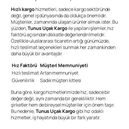
Hızlı kargo
hizmetleri, sadece kargo sektöründe
değil, genel iş dünyasında da oldukça önemlidir.
Müşteriler, zamanında ulaşan ürünler almak ister. Bu
yüzden,
Tunus Uçak Kargo
ile yapılan işlemler, hız
faktörü açısından dikkatle değerlendirilmelidir.
Özellikle uluslararası ticaretin artığı günümüzde,
hızlı teslimat seçenekleri sunmak her zamankinden
daha büyük bir avantajdır.
Hız Faktörü
Müşteri Memnuniyeti
Hızlı teslimat
Artan memnuniyet
Güvenilirlik
Sadık müşteri kitlesi
Buna göre, kargo hizmetlerimizde hız, sadece bir
değer değil, aynı zamanda bir gerekliliktir. Hem
şirketler hem de bireysel müşteriler için önem taşır.
Bu nedenle,
Tunus Uçak Kargo
gibi hız odaklı
hizmetler, iş hayatında büyük bir fark yaratır.