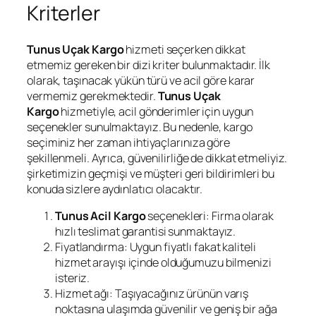
Kriterler
Tunus Uçak Kargo
hizmeti seçerken dikkat
etmemiz gereken bir dizi kriter bulunmaktadır. İlk
olarak, taşınacak yükün türü ve acil göre karar
vermemiz gerekmektedir.
Tunus Uçak
Kargo
hizmetiyle, acil gönderimler için uygun
seçenekler sunulmaktayız. Bu nedenle, kargo
seçiminiz her zaman ihtiyaçlarınıza göre
şekillenmeli. Ayrıca, güvenilirliğe de dikkat etmeliyiz.
şirketimizin geçmişi ve müşteri geri bildirimleri bu
konuda sizlere aydınlatıcı olacaktır.
Tunus Acil Kargo
seçenekleri: Firma olarak
hızlı teslimat garantisi sunmaktayız.
Fiyatlandırma: Uygun fiyatlı fakat kaliteli
hizmet arayışı içinde olduğumuzu bilmenizi
isteriz.
Hizmet ağı: Taşıyacağınız ürünün varış
noktasına ulaşımda güvenilir ve geniş bir ağa