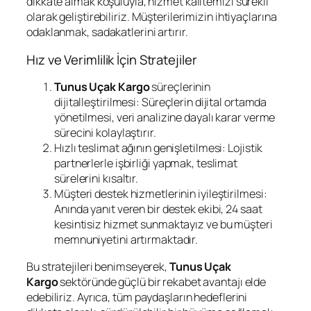
dikkate almak koşuluyla, hizmet kalitemizi sürekli
olarak geliştirebiliriz. Müşterilerimizin ihtiyaçlarına
odaklanmak, sadakatlerini artırır.
Hız ve Verimlilik İçin Stratejiler
Tunus Uçak Kargo
süreçlerinin
dijitalleştirilmesi: Süreçlerin dijital ortamda
yönetilmesi, veri analizine dayalı karar verme
sürecini kolaylaştırır.
Hızlı teslimat ağının genişletilmesi: Lojistik
partnerlerle işbirliği yapmak, teslimat
sürelerini kısaltır.
Müşteri destek hizmetlerinin iyileştirilmesi:
Anında yanıt veren bir destek ekibi, 24 saat
kesintisiz hizmet sunmaktayız ve bu müşteri
memnuniyetini artırmaktadır.
Bu stratejileri benimseyerek,
Tunus Uçak
Kargo
sektöründe güçlü bir rekabet avantajı elde
edebiliriz. Ayrıca, tüm paydaşların hedeflerini