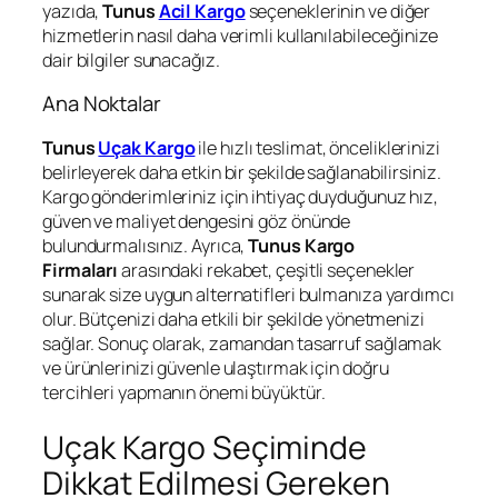
yazıda,
Tunus
Acil Kargo
seçeneklerinin ve diğer
hizmetlerin nasıl daha verimli kullanılabileceğinize
dair bilgiler sunacağız.
Ana Noktalar
Tunus
Uçak Kargo
ile hızlı teslimat, önceliklerinizi
belirleyerek daha etkin bir şekilde sağlanabilirsiniz.
Kargo gönderimleriniz için ihtiyaç duyduğunuz hız,
güven ve maliyet dengesini göz önünde
bulundurmalısınız. Ayrıca,
Tunus Kargo
Firmaları
arasındaki rekabet, çeşitli seçenekler
sunarak size uygun alternatifleri bulmanıza yardımcı
olur. Bütçenizi daha etkili bir şekilde yönetmenizi
sağlar. Sonuç olarak, zamandan tasarruf sağlamak
ve ürünlerinizi güvenle ulaştırmak için doğru
tercihleri yapmanın önemi büyüktür.
Uçak Kargo Seçiminde
Dikkat Edilmesi Gereken