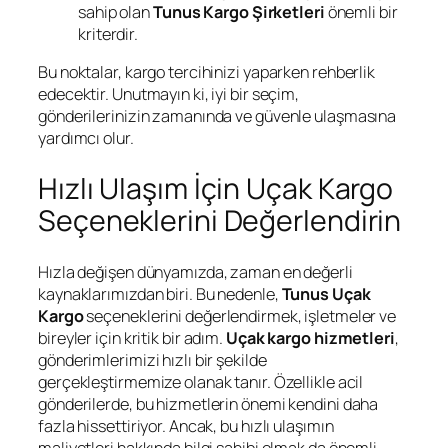
sahip olan
Tunus Kargo Şirketleri
önemli bir
kriterdir.
Bu noktalar, kargo tercihinizi yaparken rehberlik
edecektir. Unutmayın ki, iyi bir seçim,
gönderilerinizin zamanında ve güvenle ulaşmasına
yardımcı olur.
Hızlı Ulaşım İçin Uçak Kargo
Seçeneklerini Değerlendirin
Hızla değişen dünyamızda, zaman en değerli
kaynaklarımızdan biri. Bu nedenle,
Tunus Uçak
Kargo
seçeneklerini değerlendirmek, işletmeler ve
bireyler için kritik bir adım.
Uçak kargo hizmetleri
,
gönderimlerimizi hızlı bir şekilde
gerçekleştirmemize olanak tanır. Özellikle acil
gönderilerde, bu hizmetlerin önemi kendini daha
fazla hissettiriyor. Ancak, bu hızlı ulaşımın
maliyetleri hakkında bilgi sahibi olmak da önemli.