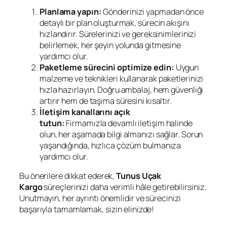
Planlama yapın:
Gönderinizi yapmadan önce
detaylı bir plan oluşturmak, sürecin akışını
hızlandırır. Sürelerinizi ve gereksinimlerinizi
belirlemek, her şeyin yolunda gitmesine
yardımcı olur.
Paketleme sürecini optimize edin:
Uygun
malzeme ve teknikleri kullanarak paketlerinizi
hızla hazırlayın. Doğru ambalaj, hem güvenliği
artırır hem de taşıma süresini kısaltır.
İletişim kanallarını açık
tutun:
Firmamızla devamlı iletişim halinde
olun, her aşamada bilgi almanızı sağlar. Sorun
yaşandığında, hızlıca çözüm bulmanıza
yardımcı olur.
Bu önerilere dikkat ederek,
Tunus Uçak
Kargo
süreçlerinizi daha verimli hâle getirebilirsiniz.
Unutmayın, her ayrıntı önemlidir ve sürecinizi
başarıyla tamamlamak, sizin elinizde!