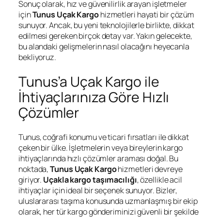
Sonuç olarak, hız ve güvenilirlik arayan işletmeler
için
Tunus Uçak Kargo
hizmetleri hayati bir çözüm
sunuyor. Ancak, bu yeni teknolojilerle birlikte, dikkat
edilmesi gereken birçok detay var. Yakın gelecekte,
bu alandaki gelişmelerin nasıl olacağını heyecanla
bekliyoruz.
Tunus’a Uçak Kargo ile
İhtiyaçlarınıza Göre Hızlı
Çözümler
Tunus, coğrafi konumu ve ticari fırsatları ile dikkat
çeken bir ülke. İşletmelerin veya bireylerin kargo
ihtiyaçlarında hızlı çözümler araması doğal. Bu
noktada,
Tunus Uçak Kargo
hizmetleri devreye
giriyor.
Uçakla kargo taşımacılığı
, özellikle acil
ihtiyaçlar için ideal bir seçenek sunuyor. Bizler,
uluslararası taşıma konusunda uzmanlaşmış bir ekip
olarak, her tür kargo gönderiminizi güvenli bir şekilde