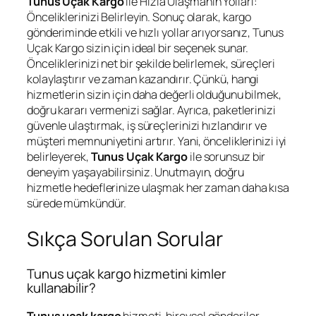
Tunus Uçak Kargo
ile Hızla Ulaşmanın Yolları:
Önceliklerinizi Belirleyin. Sonuç olarak, kargo
gönderiminde etkili ve hızlı yollar arıyorsanız, Tunus
Uçak Kargo sizin için ideal bir seçenek sunar.
Önceliklerinizi net bir şekilde belirlemek, süreçleri
kolaylaştırır ve zaman kazandırır. Çünkü, hangi
hizmetlerin sizin için daha değerli olduğunu bilmek,
doğru kararı vermenizi sağlar. Ayrıca, paketlerinizi
güvenle ulaştırmak, iş süreçlerinizi hızlandırır ve
müşteri memnuniyetini artırır. Yani, önceliklerinizi iyi
belirleyerek,
Tunus Uçak Kargo
ile sorunsuz bir
deneyim yaşayabilirsiniz. Unutmayın, doğru
hizmetle hedeflerinize ulaşmak her zaman daha kısa
sürede mümkündür.
Sıkça Sorulan Sorular
Tunus uçak kargo hizmetini kimler
kullanabilir?
Tunus uçak kargo
hizmeti, bireysel gönderiler,