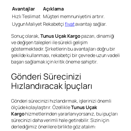
Avantajlar
Açıklama
Hızlı Teslimat
Müşteri memnuniyetini artırır.
Uygun Maliyet
Rekabetçi
fiyat
avantajı sağlar.
Sonuç olarak,
Tunus Uçak Kargo
pazarı, dinamiği
ve değişen talepleri ile sürekli gelişim
göstermektedir. Şirketlerin bu avantajları doğru bir
şekilde kullanması, rekabetçi bir çevrede uzun vadeli
başarı sağlamak için kritik öneme sahiptir.
Gönderi Sürecinizi
Hızlandıracak İpuçları
Gönderi sürecinizi hızlandırmak, işlerinizi önemli
ölçüde kolaylaştırır. Özellikle
Tunus Uçak
Kargo
hizmetlerinden yararlanıyorsanız, bu ipuçları
sürecinizi daha verimli hale getirebilir. Sizin için
derlediğimiz önerilere birlikte göz atalım: