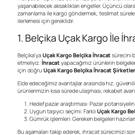
yaşanabilecek aksaklıkları engeller. Üçüncü olar
zamanlama ile kargo göndermek, teslimat sürelerini
ilerlemesi için gereklidir.
1. Belçika Uçak Kargo İle İhr
Belçika’ya
Uçak Kargo Belçika İhracat
sürecini b
etmeliyiz.
İhracat
yapacağımız ürünlerin belgel
için doğru
Uçak Kargo Belçika İhracat Şirketler
Elde edeceğimiz avantajlar arasında hız, güvenilirl
ürünlerimizin kısa sürede ulaşması, rekabet avant
Hedef pazar araştırması: Pazar potansiyelin
Uygun taşıyıcı seçimi: Farklı
Uçak Kargo Bel
Gümrük işlemleri: Gereken belgeleri hazırla
Bu aşamaları takip ederek, ihracat sürecimizi soru