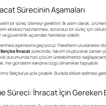
hracat Sürecinin Aşamaları
lirli bir süreç izlemeyi gerektirir. İlk adım olarak, ürünle
elerin eksiksiz hazırlanması, sorunsuz bir süreç için oldu
z ve güvenilirlik açısından farklılıklar olabilir.
lenmesi aşamasına geçiyoruz. Paketlerin uluslararası sta
Belçika İhracat
sürecinde, takvim oluşturarak zaman yöne
klık durumunda hızlı çözüm üretebilmemizi sağlayacaktır
k, her gönderim kendine özgü dinamikler taşıyabilir.
miz Belçika’ya yola çıkabilir. Burada dikkat edilmesi ger
 Süreci: İhracat İçin Gereken 
oldukça önemlidir. Bu süreçte ihtiyacımız olan belgeleri