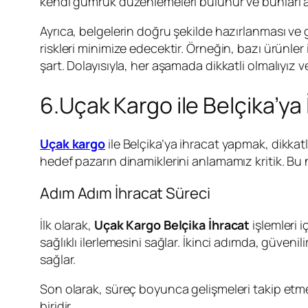
kendi gümrük düzenlemeleri bulunur ve bunları anl
Ayrıca, belgelerin doğru şekilde hazırlanması ve 
riskleri minimize edecektir. Örneğin, bazı ürünler 
şart. Dolayısıyla, her aşamada dikkatli olmalıyız ve
6.Uçak Kargo ile Belçika’ya 
Uçak kargo
ile Belçika’ya ihracat yapmak, dikkatl
hedef pazarın dinamiklerini anlamamız kritik. Bu n
Adım Adım İhracat Süreci
İlk olarak,
Uçak Kargo Belçika İhracat
işlemleri i
sağlıklı ilerlemesini sağlar. İkinci adımda, güvenilir
sağlar.
Son olarak, süreç boyunca gelişmeleri takip etme
biridir.