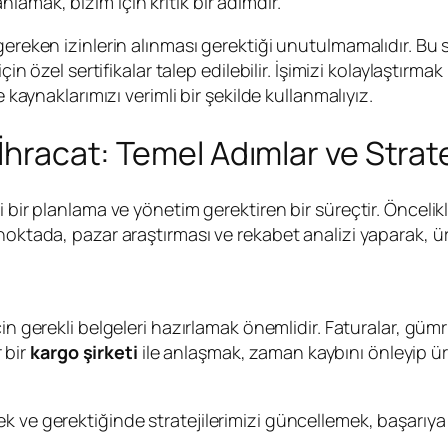
amak, bizim için kritik bir adımdır.
gereken izinlerin alınması gerektiği unutulmamalıdır. Bu
için özel sertifikalar talep edilebilir. İşimizi kolaylaştır
 kaynaklarımızı verimli bir şekilde kullanmalıyız.
İhracat: Temel Adımlar ve Strate
i bir planlama ve yönetim gerektiren bir süreçtir. Öncelik
oktada, pazar araştırması ve rekabet analizi yaparak, ürün
çin gerekli belgeleri hazırlamak önemlidir. Faturalar, güm
 bir
kargo şirketi
ile anlaşmak, zaman kaybını önleyip ürü
k ve gerektiğinde stratejilerimizi güncellemek, başarıy