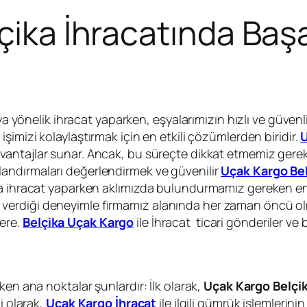
çika İhracatında Başa
’ya yönelik ihracat yaparken, eşyalarımızın hızlı ve güven
 işimizi kolaylaştırmak için en etkili çözümlerden biridir.
U
antajlar sunar. Ancak, bu süreçte dikkat etmemiz gerek
andırmaları değerlendirmek ve güvenilir
Uçak Kargo Bel
ya ihracat yaparken aklımızda bulundurmamız gereken en
lların verdiği deneyimle firmamız alanında her zaman önc
ere.
Belçika Uçak Kargo
ile İhracat ticari gönderiler ve 
ken ana noktalar şunlardır: İlk olarak,
Uçak Kargo Belçi
i olarak,
Uçak Kargo İhracat
ile ilgili gümrük işlemlerini