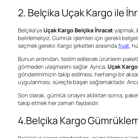
2. Belçika Uçak Kargo ile İ
Belçika’ya
Uçak Kargo Belçika İhracat
yapmak, be
belirlemeliyiz. Gümrük işlemleri için gerekli belg
seçmek gerekir. Kargo şirketleri arasında
fiyat
, hı
Bunun ardından, teslim edilecek ürünlerin paket
görmeden ulaşmasını sağlar. Ayrıca,
Uçak Kargo 
gönderimimizin takip edilmesi, herhangi bir aksa
uygulanması, süreçte başarı sağlamaktadır. Anca
Son olarak, gümrük onayını aldıktan sonra, paketi
takip etmek her zaman faydalıdır.
4.Belçika Kargo Gümrükleme
Belçika’ya kargo gönderirken, gümrükleme süreci 