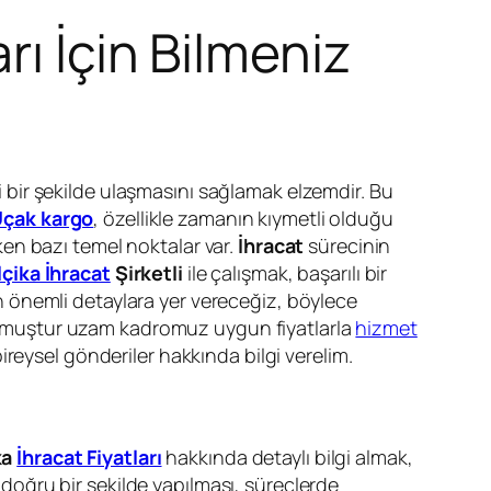
rı İçin Bilmeniz
li bir şekilde ulaşmasını sağlamak elzemdir. Bu
çak kargo
, özellikle zamanın kıymetli olduğu
en bazı temel noktalar var.
İhracat
sürecinin
çika İhracat
Şirketli
ile çalışmak, başarılı bir
 önemli detaylara yer vereceğiz, böylece
ü olmuştur uzam kadromuz uygun fiyatlarla
hizmet
bireysel gönderiler hakkında bilgi verelim.
ka
İhracat Fiyatları
hakkında detaylı bilgi almak,
n doğru bir şekilde yapılması, süreçlerde