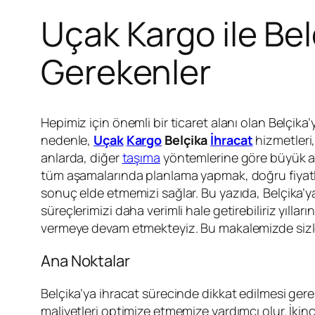
Uçak Kargo ile Bel
Gerekenler
Hepimiz için önemli bir ticaret alanı olan Belçika
nedenle,
Uçak
Kargo
Belçika
İhracat
hizmetleri,
anlarda, diğer
taşıma
yöntemlerine göre büyük av
tüm aşamalarında planlama yapmak, doğru fiyatl
sonuç elde etmemizi sağlar. Bu yazıda, Belçika’
süreçlerimizi daha verimli hale getirebiliriz yı
vermeye devam etmekteyiz. Bu makalemizde sizl
Ana Noktalar
Belçika’ya ihracat sürecinde dikkat edilmesi gere
maliyetleri optimize etmemize yardımcı olur. İkinc