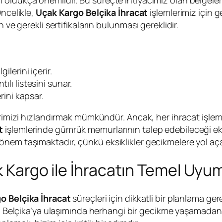
Öncelikle,
Uçak Kargo Belçika İhracat
işlemlerimiz için g
 ve gerekli sertifikaların bulunması gereklidir.
ilerini içerir.
ılı listesini sunar.
erini kapsar.
lerimizi hızlandırmak mümkündür. Ancak, her ihracat işlem
t
işlemlerinde gümrük memurlarının talep edebileceği ek 
nem taşımaktadır, çünkü eksiklikler gecikmelere yol açab
 Kargo ile İhracatın Temel Uyuml
o Belçika İhracat
süreçleri için dikkatli bir planlama gere
in Belçika’ya ulaşımında herhangi bir gecikme yaşamadan, 