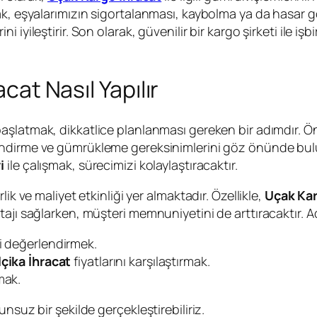
ak, eşyalarımızın sigortalanması, kaybolma ya da hasar g
 iyileştirir. Son olarak, güvenilir bir kargo şirketi ile 
acat Nasıl Yapılır
aşlatmak, dikkatlice planlanması gereken bir adımdır. Önc
endirme ve gümrükleme gereksinimlerini göz önünde bu
i
ile çalışmak, sürecimizi kolaylaştıracaktır.
ik ve maliyet etkinliği yer almaktadır. Özellikle,
Uçak Kar
ajı sağlarken, müşteri memnuniyetini de arttıracaktır. A
i değerlendirmek.
çika İhracat
fiyatlarını karşılaştırmak.
mak.
nsuz bir şekilde gerçekleştirebiliriz.