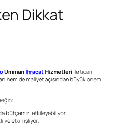
ken Dikkat
go
Umman
İhracat
Hizmetleri
ile ticari
 zaman hem de maliyet açısından büyük önem
neğin:
a bütçemizi etkileyebiliyor.
ve etkili işliyor.