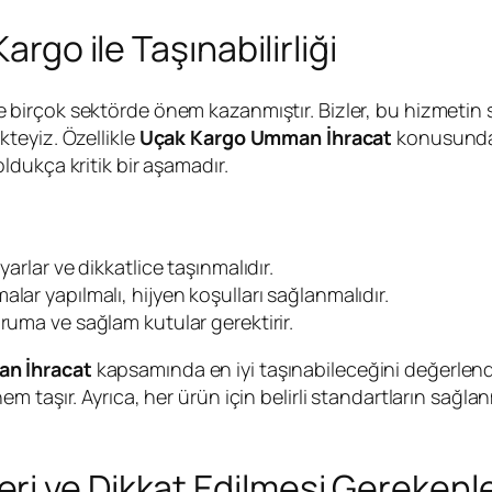
argo ile Taşınabilirliği
e birçok sektörde önem kazanmıştır. Bizler, bu hizmetin sa
teyiz. Özellikle
Uçak Kargo Umman İhracat
konusunda, 
dukça kritik bir aşamadır.
arlar ve dikkatlice taşınmalıdır.
lar yapılmalı, hijyen koşulları sağlanmalıdır.
oruma ve sağlam kutular gerektirir.
n İhracat
kapsamında en iyi taşınabileceğini değerlend
 taşır. Ayrıca, her ürün için belirli standartların sağl
ri ve Dikkat Edilmesi Gerekenl