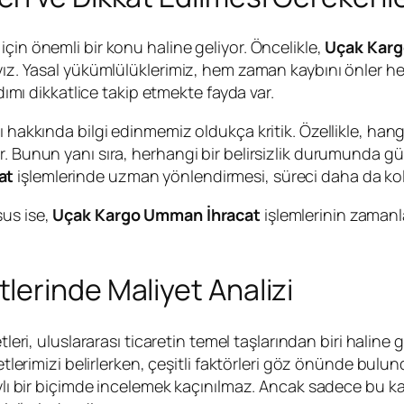
çin önemli bir konu haline geliyor. Öncelikle,
Uçak Karg
lıyız. Yasal yükümlülüklerimiz, hem zaman kaybını önler
adımı dikkatlice takip etmekte fayda var.
 hakkında bilgi edinmemiz oldukça kritik. Özellikle, hang
. Bunun yanı sıra, herhangi bir belirsizlik durumunda güm
at
işlemlerinde uzman yönlendirmesi, süreci daha da kolay
sus ise,
Uçak Kargo Umman İhracat
işlemlerinin zamanl
erinde Maliyet Analizi
tleri, uluslararası ticaretin temel taşlarından biri haline
etlerimizi belirlerken, çeşitli faktörleri göz önünde bulund
aylı bir biçimde incelemek kaçınılmaz. Ancak sadece bu kal