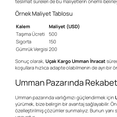
teslimat süreleri de bu maliyetlerin önemli belirley
Örnek Maliyet Tablosu
Kalem
Maliyet (USD)
Taşıma Ücreti
500
Sigorta
150
Gümrük Vergisi
200
Sonuç olarak,
Uçak Kargo Umman İhracat
süreç
koşullara hızlıca adapte olabilmenin de ayrı bi
Umman Pazarında Rekabet 
Umman pazarında varlığımızı güçlendirmek için
yürümek, bize belirgin bir avantaj sağlayabilir. Ön
özelleştirilmiş çözümler sunmalıyız. Bunun yanı s
unsurdur.