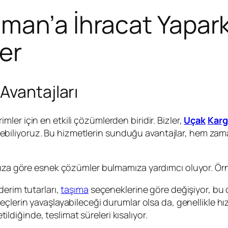
man’a İhracat Yapar
er
Avantajları
rimler için en etkili çözümlerden biridir. Bizler,
Uçak
Kar
sürdürebiliyoruz. Bu hizmetlerin sunduğu avantajlar, hem
ımıza göre esnek çözümler bulmamıza yardımcı oluyor. Ör
erim tutarları,
taşıma
seçeneklerine göre değişiyor, bu d
çlerin yavaşlayabileceği durumlar olsa da, genellikle hızlı 
ildiğinde, teslimat süreleri kısalıyor.