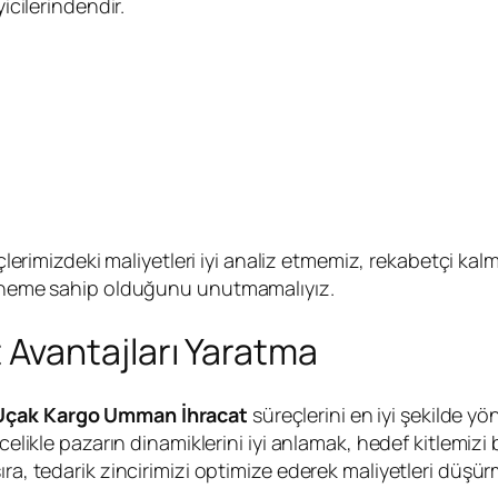
icilerindendir.
lerimizdeki maliyetleri iyi analiz etmemiz, rekabetçi ka
r öneme sahip olduğunu unutmamalıyız.
Avantajları Yaratma
Uçak Kargo Umman İhracat
süreçlerini en iyi şekilde yö
celikle pazarın dinamiklerini iyi anlamak, hedef kitlemizi b
ıra, tedarik zincirimizi optimize ederek maliyetleri düş