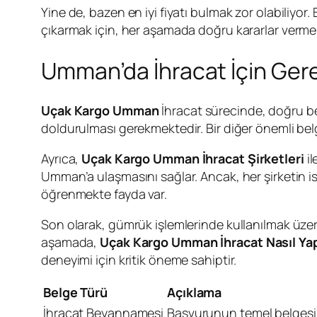
Yine de, bazen en iyi fiyatı bulmak zor olabiliyor.
çıkarmak için, her aşamada doğru kararlar verm
Umman’da İhracat İçin Gere
Uçak Kargo Umman
İhracat sürecinde, doğru be
doldurulması gerekmektedir. Bir diğer önemli belge 
Ayrıca,
Uçak Kargo Umman İhracat Şirketleri
il
Umman’a ulaşmasını sağlar. Ancak, her şirketin ist
öğrenmekte fayda var.
Son olarak, gümrük işlemlerinde kullanılmak üzere, 
aşamada,
Uçak Kargo Umman İhracat Nasıl Yap
deneyimi için kritik öneme sahiptir.
Belge Türü
Açıklama
İhracat Beyannamesi
Başvurunun temel belgesi