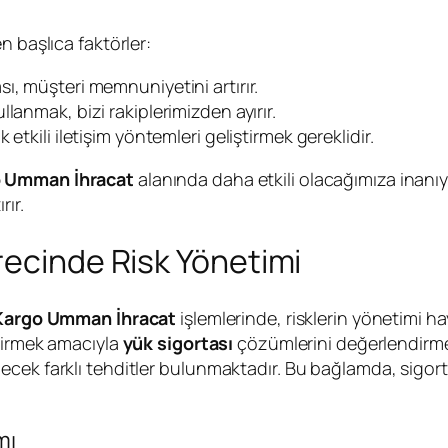
n başlıca faktörler:
ı, müşteri memnuniyetini artırır.
llanmak, bizi rakiplerimizden ayırır.
k etkili iletişim yöntemleri geliştirmek gereklidir.
 Umman İhracat
alanında daha etkili olacağımıza inanıy
rır.
recinde Risk Yönetimi
Kargo Umman İhracat
işlemlerinde, risklerin yönetimi hay
ndirmek amacıyla
yük sigortası
çözümlerini değerlendirmeliy
ecek farklı tehditler bulunmaktadır. Bu bağlamda, sigor
mı