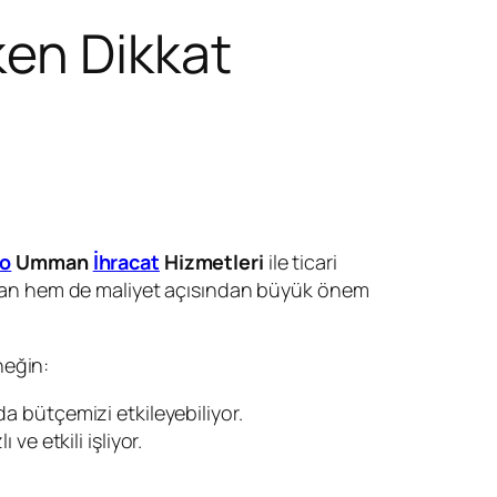
ken Dikkat
go
Umman
İhracat
Hizmetleri
ile ticari
 zaman hem de maliyet açısından büyük önem
neğin:
a bütçemizi etkileyebiliyor.
ve etkili işliyor.