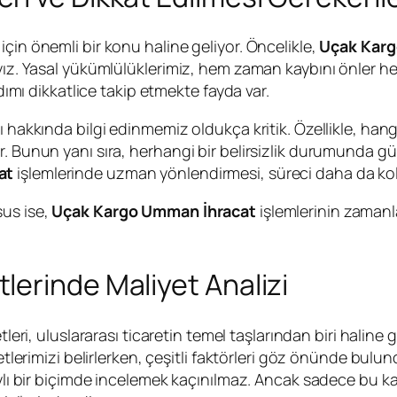
çin önemli bir konu haline geliyor. Öncelikle,
Uçak Karg
lıyız. Yasal yükümlülüklerimiz, hem zaman kaybını önler
adımı dikkatlice takip etmekte fayda var.
 hakkında bilgi edinmemiz oldukça kritik. Özellikle, hang
. Bunun yanı sıra, herhangi bir belirsizlik durumunda güm
at
işlemlerinde uzman yönlendirmesi, süreci daha da kolay
sus ise,
Uçak Kargo Umman İhracat
işlemlerinin zamanl
erinde Maliyet Analizi
tleri, uluslararası ticaretin temel taşlarından biri haline
etlerimizi belirlerken, çeşitli faktörleri göz önünde bulund
aylı bir biçimde incelemek kaçınılmaz. Ancak sadece bu kal