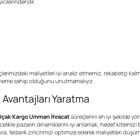
icilerindendir.
lerimizdeki maliyetleri iyi analiz etmemiz, rekabetçi ka
r öneme sahip olduğunu unutmamalıyız.
Avantajları Yaratma
Uçak Kargo Umman İhracat
süreçlerini en iyi şekilde yö
celikle pazarın dinamiklerini iyi anlamak, hedef kitlemizi b
ıra, tedarik zincirimizi optimize ederek maliyetleri düş