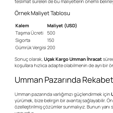
teslimat süreleri de bu maliyetlerin önemli belirley
Örnek Maliyet Tablosu
Kalem
Maliyet (USD)
Taşıma Ücreti
500
Sigorta
150
Gümrük Vergisi
200
Sonuç olarak,
Uçak Kargo Umman İhracat
süreç
koşullara hızlıca adapte olabilmenin de ayrı bi
Umman Pazarında Rekabet 
Umman pazarında varlığımızı güçlendirmek için
yürümek, bize belirgin bir avantaj sağlayabilir. Ön
özelleştirilmiş çözümler sunmalıyız. Bunun yanı s
unsurdur.