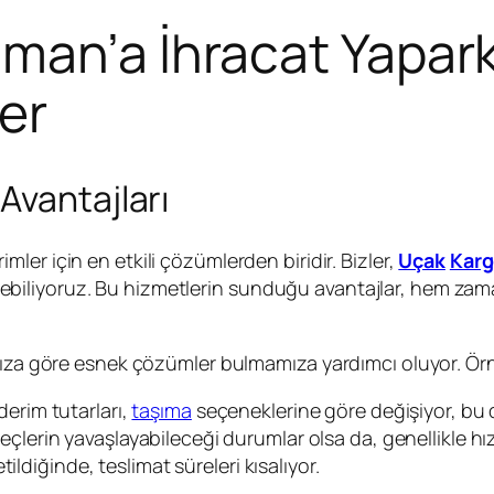
man’a İhracat Yapar
er
Avantajları
rimler için en etkili çözümlerden biridir. Bizler,
Uçak
Kar
sürdürebiliyoruz. Bu hizmetlerin sunduğu avantajlar, hem
ımıza göre esnek çözümler bulmamıza yardımcı oluyor. Ör
erim tutarları,
taşıma
seçeneklerine göre değişiyor, bu d
çlerin yavaşlayabileceği durumlar olsa da, genellikle hızlı 
ildiğinde, teslimat süreleri kısalıyor.