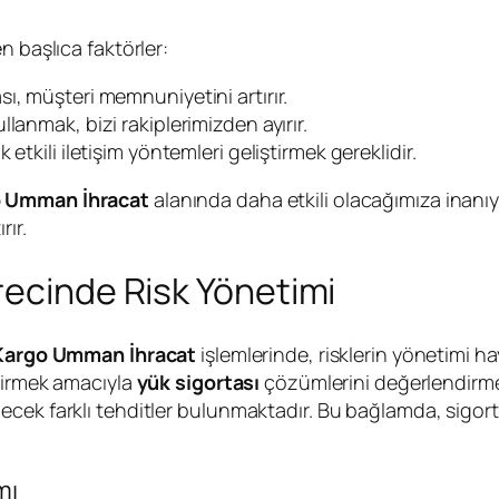
n başlıca faktörler:
ı, müşteri memnuniyetini artırır.
llanmak, bizi rakiplerimizden ayırır.
k etkili iletişim yöntemleri geliştirmek gereklidir.
 Umman İhracat
alanında daha etkili olacağımıza inanıy
rır.
recinde Risk Yönetimi
Kargo Umman İhracat
işlemlerinde, risklerin yönetimi hay
ndirmek amacıyla
yük sigortası
çözümlerini değerlendirmeliy
ecek farklı tehditler bulunmaktadır. Bu bağlamda, sigor
mı