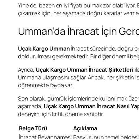
Yine de, bazen en iyi fiyatı bulmak zor olabiliyor.
çıkarmak için, her aşamada doğru kararlar verm
Umman’da İhracat İçin Gere
Uçak Kargo Umman
İhracat sürecinde, doğru be
doldurulması gerekmektedir. Bir diğer önemli belge 
Ayrıca,
Uçak Kargo Umman İhracat Şirketleri
il
Umman’a ulaşmasını sağlar. Ancak, her şirketin ist
öğrenmekte fayda var.
Son olarak, gümrük işlemlerinde kullanılmak üzere, 
aşamada,
Uçak Kargo Umman İhracat Nasıl Yap
deneyimi için kritik öneme sahiptir.
Belge Türü
Açıklama
İhracat Beyannamesi
Başvurunun temel belgesi