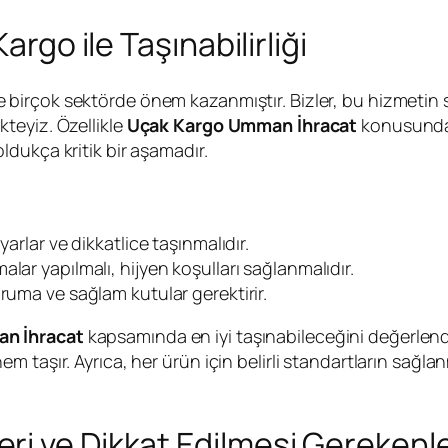
argo ile Taşınabilirliği
e birçok sektörde önem kazanmıştır. Bizler, bu hizmetin sa
teyiz. Özellikle
Uçak Kargo Umman İhracat
konusunda, 
dukça kritik bir aşamadır.
arlar ve dikkatlice taşınmalıdır.
lar yapılmalı, hijyen koşulları sağlanmalıdır.
oruma ve sağlam kutular gerektirir.
n İhracat
kapsamında en iyi taşınabileceğini değerlend
 taşır. Ayrıca, her ürün için belirli standartların sağl
ri ve Dikkat Edilmesi Gerekenl