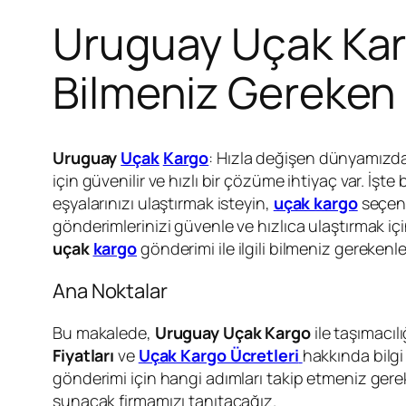
Uruguay Uçak Kargo
Bilmeniz Gereken
Uruguay
Uçak
Kargo
: Hızla değişen dünyamızda,
için güvenilir ve hızlı bir çözüme ihtiyaç var. İşt
eşyalarınızı ulaştırmak isteyin,
uçak kargo
seçene
gönderimlerinizi güvenle ve hızlıca ulaştırmak i
uçak
kargo
gönderimi ile ilgili bilmeniz gerekenl
Ana Noktalar
Bu makalede,
Uruguay Uçak Kargo
ile taşımacıl
Fiyatları
ve
Uçak Kargo Ücretleri
hakkında bilgi
gönderimi için hangi adımları takip etmeniz gere
sunacak firmamızı tanıtacağız.