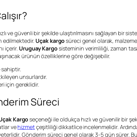
alışır?
hızlı ve güvenli bir şekilde ulaştırılmasını sağlayan bir si
ih edilmektedir.
Uçak kargo
süreci genel olarak, malzeme
 içerir.
Uruguay Kargo
sisteminin verimliliği, zaman ta
aşınacak ürünün özelliklerine göre değişebilir.
 sahiptir.
etkileyen unsurlardır.
i için gereklidir.
nderim Süreci
Uçak Kargo
seçeneği ile oldukça hızlı ve güvenilir bir şeki
atlar ve
hizmet
çeşitliliği dikkatlice incelenmelidir. Ardın
terlidir. Gönderim süreci genel olarak 3-5 gün sürer. Bu