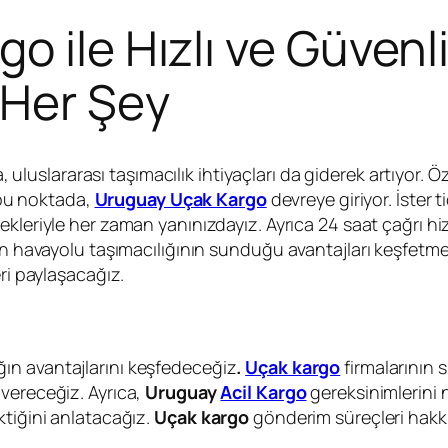
 ile Hızlı ve Güvenli
 Her Şey
 uluslararası taşımacılık ihtiyaçları da giderek artıyor. 
e bu noktada,
Uruguay Uçak Kargo
devreye giriyor. İster t
kleriyle her zaman yanınızdayız. Ayrıca 24 saat çağrı hi
çin havayolu taşımacılığının sunduğu avantajları keşfet
eri paylaşacağız.
ığın avantajlarını keşfedeceğiz
.
Uçak kargo
firmalarının 
 vereceğiz. Ayrıca,
Uruguay
Acil Kargo
gereksinimlerini n
ktiğini anlatacağız.
Uçak kargo
gönderim süreçleri hakkın