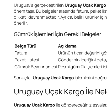
Uruguay’a gerçekleştirilen
Uruguay Uçak Kargo
önem taşır. Bu belgeler arasında fatura, paket l
dikkatli davranmaktadır. Ayrıca, belirli ürünler i
önerilir.
Gümrük İşlemleri İçin Gerekli Belgeler
Belge Türü
Açıklama
Fatura
Ürünün ticari değerini gös
Paket Listesi
Gönderinin içeriğini detayl
Gümrük Beyannamesi
Resmi gümrük işlemleri içi
Sonuçta,
Uruguay Uçak Kargo
işlemlerini doğru
Uruguay Uçak Kargo İle Nel
Uruguay
Uçak Kargo
ile göndereceğiniz eşyalar, 