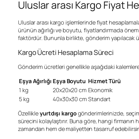
Uluslar arası Kargo Fiyat H
Uluslar arası kargo işlemlerinde fiyat hesaplamala
ürünün ağırlığı ve boyutu, fiyatlandırmada önemli 
faktördür. Bununla birlikte, gönderim yapılacak ü
Kargo Ücreti Hesaplama Süreci
Gönderim ücretleri genellikle aşağıdaki kalemlere 
Eşya Ağırlığı
Eşya Boyutu
Hizmet Türü
1 kg
20x20x20 cm
Ekonomik
5 kg
40x30x30 cm
Standart
Özellikle
yurtdışı kargo
gönderimlerinizde, seçimle
sürecini kolaylaştırır. Buna göre, hangi firmanı
zamandan hem de maliyetten tasarruf edebilirsin