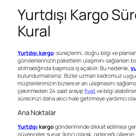
Yurtdışı Kargo Sür
Kural
Yurtdışı kargo
: süreçlerini, doğru bilgi ve planla
gönderilerinizin paketlerin ulaşımını sağlarken ba
atılmadığında başımıza iş açabilir. Bu nedenle,
yu
bulundurmalısınız. Bizler uzman kadromuz uygun fi
müşterilerimizin bizlere er an ulaşmasını sağlam
çekinmeden 24 saat arayıp
fiyat
ve bilgi alabilir
sürecinizi daha akıcı hale getirmeye yardımcı ola
Ana Noktalar
Yurtdışı
kargo
gönderiminde dikkat edilmesi gere
güvenceler sunar. İkinci olarak, gideceği ülken