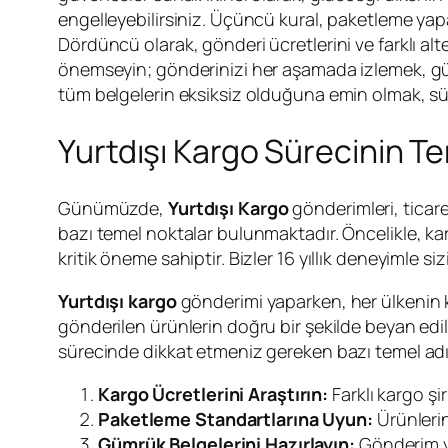
engelleyebilirsiniz. Üçüncü kural, paketleme yapa
Dördüncü olarak, gönderi ücretlerini ve farklı alt
önemseyin; gönderinizi her aşamada izlemek, güve
tüm belgelerin eksiksiz olduğuna emin olmak, süre
Yurtdışı Kargo Sürecinin Te
Günümüzde,
Yurtdışı Kargo
gönderimleri, ticar
bazı temel noktalar bulunmaktadır. Öncelikle, kar
kritik öneme sahiptir. Bizler 16 yıllık deneyimle siz
Yurtdışı kargo
gönderimi yaparken, her ülkenin 
gönderilen ürünlerin doğru bir şekilde beyan edilme
sürecinde dikkat etmeniz gereken bazı temel adı
Kargo Ücretlerini Araştırın:
Farklı kargo şi
Paketleme Standartlarına Uyun:
Ürünlerin
Gümrük Belgelerini Hazırlayın:
Gönderim ya