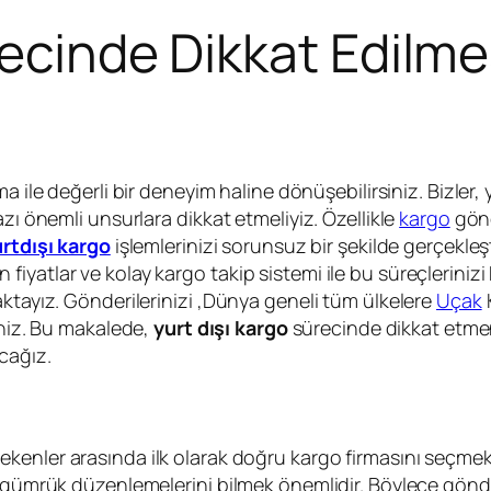
ecinde Dikkat Edilme
ma ile değerli bir deneyim haline dönüşebilirsiniz. Bizler,
zı önemli unsurlara dikkat etmeliyiz. Özellikle
kargo
gönd
rtdışı kargo
işlemlerinizi sorunsuz bir şekilde gerçekleş
yatlar ve kolay kargo takip sistemi ile bu süreçlerinizi 
aktayız. Gönderilerinizi ,Dünya geneli tüm ülkelere
Uçak
K
siniz. Bu makalede,
yurt dışı kargo
sürecinde dikkat etmeni
cağız.
kenler arasında ilk olarak doğru kargo firmasını seçmek
in gümrük düzenlemelerini bilmek önemlidir. Böylece gön