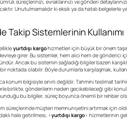
mrük süreçlerinizi, evraklarınızı ve gönderi detaylarınız
ktır. Unutulmamalıdır ki eksik ya da hatalı belgelerle y
e Takip Sistemlerinin Kullanımı
llikle
yurtdışı kargo
hizmetleri için büyük bir önem taşı
evreye girer. Bu sistemler, hem alıcı hem de gönderici içi
. Ancak bu sistemin sağladığı bilgiler bazen karışıklı
r noktada olabilir. Böyle durumlarla karşılaşmak, kullanıcı
zca konum bilgisiyle sınırlı değildir. Tahmini teslimat tarih
erle birlikte, gönderilerin neden gecikebileceği gibi konula
unduğu bu bilgiler, süreç boyunca önemli bir rehber olsa d
im süreçlerinde müşteri memnuniyetini artırmak için olduk
aklı hale getirilmesi, <
yurtdışı kargo
> hizmetlerinin gel