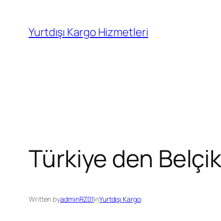
İçeriğe
geç
Yurtdışı Kargo Hizmetleri
Türkiye den Belçi
Written by
adminRZ01
in
Yurtdışı Kargo