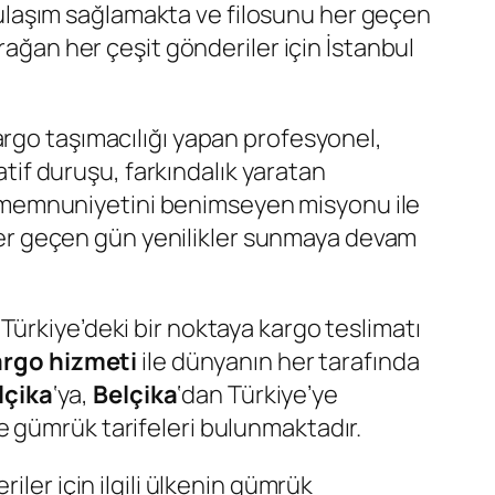
ulaşım sağlamakta ve filosunu her geçen
urağan her çeşit gönderiler için İstanbul
argo taşımacılığı yapan profesyonel,
atif duruşu, farkındalık yaratan
eri memnuniyetini benimseyen misyonu ile
a her geçen gün yenilikler sunmaya devam
 Türkiye’deki bir noktaya kargo teslimatı
rgo hizmeti
ile dünyanın her tarafında
lçika
‘ya,
Belçika
‘dan Türkiye’ye
e gümrük tarifeleri bulunmaktadır.
iler için ilgili ülkenin gümrük