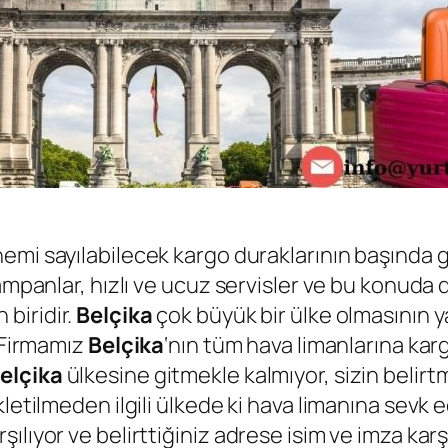
nemi sayılabilecek kargo duraklarının başında
ampanlar, hızlı ve ucuz servisler ve bu konuda 
 biridir.
Belçika
çok büyük bir ülke olmasının y
. Firmamız
Belçika
‘nın tüm hava limanlarına kar
elçika
ülkesine gitmekle kalmıyor, sizin belir
etilmeden ilgili ülkede ki hava limanına sevk edi
lıyor ve belirttiğiniz adrese isim ve imza karşı