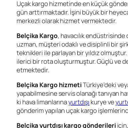
Uçak kargo hizmetinde en küçük gönderi
gün arttırmaktadır. İşini büyük bir heye
merkezli olarak hizmet vermektedir.
Belçika Kargo
, havacılık endüstrisinde
uzman, müşteri odaklı ve disiplinli bir şi
teknikleri ile parlayan bir yıldız olmuş
ilerici bir rota oluşturmuştur. Güçlü ve
etmektedir.
Belçika Kargo hizmeti
Türkiye’deki ve
yapabilmesine servis olanağı tanıyan hav
ki hava limanlarına
yurtdışı
kurye ve
yurt
gönderim yapılan uçak kargo işlemlerind
Belçika yurtdışı kargo gönderileri
için