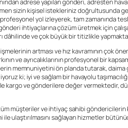
anından adrese yapılan gönderi, adresten hava
en sizin kişisel istekleriniz doğrultusunda g
profesyonel yol izleyerek, tam zamanında tesl
i gönderi ihtiyaçlarına çözüm üretmek için çalı
ı dâhilinde ve çok büyük bir titizlikle yapmakta
lişmelerinin artması ve hız kavramının çok önem
kının ve ayrıcalıklarının profesyonel bir kaps
erin memnuniyetini ön planda tutarak, daima g
liyoruz ki; iyi ve sağlam bir havayolu taşımacıl
iyle kargo ve gönderilere değer vermektedir, düz
 tüm müşteriler ve ihtiyaç sahibi göndericileri
 ile ulaştırılmasını sağlayan hizmetler bütünü