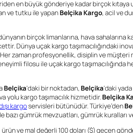
den en büyük gönderiye kadar birçok kıtaya 
can ve tutku ile yapan
Belçika Kargo
, acil ve d
 dünyanın birçok limanlarına, hava sahalarına k
rkettir. Dünya uçak kargo taşımacılığındaki inov
tur. Her zaman profesyonellik, disiplin ve müşt
 deneyimli filosu ile uçak kargo taşımacılığınd
ya
Belçika
‘daki bir noktadan,
Belçika
‘daki yada
a yolu kargo taşımacılık hizmetidir.
Belçika
Ka
dışı kargo
servisleri bütünüdür. Türkiye’den
Be
e bazı gümrük mevzuatları, gümrük kuralları v
, ürün ve mal değerli 100 doları ($) geçen gönder