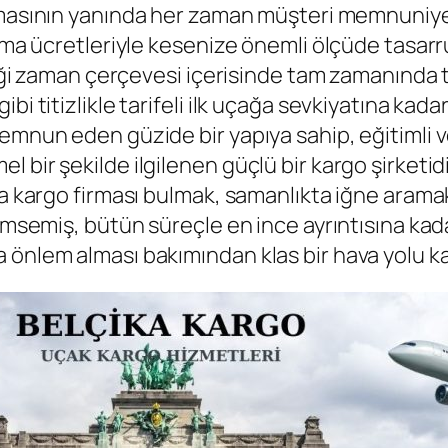
olmasının yanında her zaman müşteri memnuniyet
şıma ücretleriyle kesenize önemli ölçüde tasarr
ettiği zaman çerçevesi içerisinde tam zamanınd
i titizlikle tarifeli ilk uçağa sevkiyatına kadar
memnun eden güzide bir yapıya sahip, eğitimli 
bir şekilde ilgilenen güçlü bir kargo şirketidi
a kargo firması bulmak, samanlıkta iğne aramak 
nimsemiş, bütün süreçle en ince ayrıntısına kad
önlem alması bakımından klas bir hava yolu kar