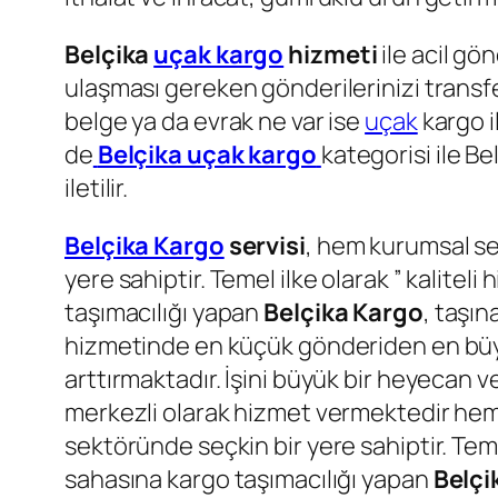
Belçika
uçak kargo
hizmeti
ile acil gö
ulaşması gereken gönderilerinizi transfer
belge ya da evrak ne var ise
uçak
kargo i
de
Belçika uçak kargo
kategorisi ile Be
iletilir.
Belçika Kargo
servisi
, hem kurumsal se
yere sahiptir. Temel ilke olarak ” kalite
taşımacılığı yapan
Belçika Kargo
, taşın
hizmetinde en küçük gönderiden en büyü
arttırmaktadır. İşini büyük bir heyecan v
merkezli olarak hizmet vermektedir hem
sektöründe seçkin bir yere sahiptir. Teme
sahasına kargo taşımacılığı yapan
Belçi