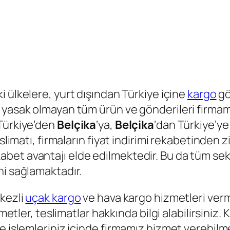
i ülkelere, yurt dışından Türkiye içine
kargo
gö
yasak olmayan tüm ürün ve gönderileri firmamız 
 Türkiye’den
Belçika
‘ya,
Belçika
‘dan Türkiye’ye
eslimatı, firmaların fiyat indirimi rekabetinden
bet avantajı elde edilmektedir. Bu da tüm sek
ni sağlamaktadır.
rkezli
uçak kargo
ve hava kargo hizmetleri verm
metler, teslimatlar hakkında bilgi alabilirsiniz.
e işlemleriniz içinde firmamız hizmet verebilm