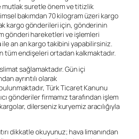
mutlak suretle önem ve titizlik
acimsel bakımdan 70 kilogram üzeri kargo
k kargo gönderileri için, gönderinin
m gönderi hareketleri ve işlemleri
e an an kargo takibini yapabilirsiniz.
in tüm endişeleri ortadan kalkmaktadır.
teslimat sağlamaktadır. Gün içi
dan ayrıntılı olarak
ı bulunmaktadır, Türk Ticaret Kanunu
ıcı gönderiler firmamız tarafından işlem
kargolar, dilerseniz kuryemiz aracılığıyla
atırı dikkatle okuyunuz; hava limanından