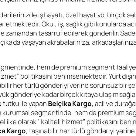
nderilerinizde iş hayatı, özel hayat vb. birçok s
 etmektedir. Okul, iş, sağlık gibi konularda ac
le zamandan tasarruf edilerek gönderilir. Sadec
lçika’da yaşayan akrabalarınıza, arkadaşlarınıza
gmentinde, hem de premium segment faaliyetle
li hizmet” politikasını benimsemektedir. Yurt dı
abilir her türlü gönderiyi yerine sorunsuz bir ş
k gönderiye kadar birçok kıtaya ulaşım sağl
e tutku ile yapan
Belçika Kargo
, acil ve durağ
 kurumsal segmentinde, hem de premium segmen
l ilke olarak ” kaliteli hizmet” politikasını be
ka Kargo
, taşınabilir her türlü gönderiyi yerin