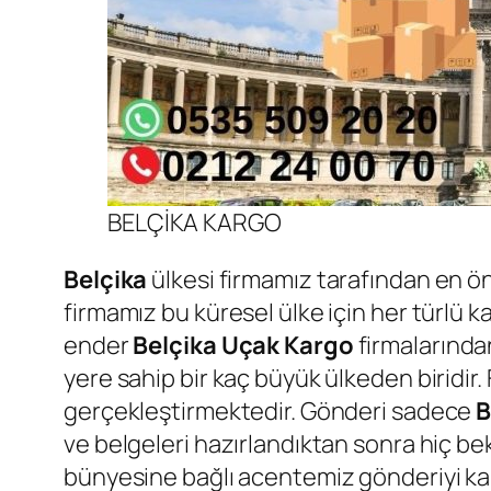
BELÇİKA KARGO
Belçika
ülkesi firmamız tarafından en ö
firmamız bu küresel ülke için her türlü k
ender
Belçika
Uçak Kargo
firmalarından
yere sahip bir kaç büyük ülkeden biridir
gerçekleştirmektedir. Gönderi sadece
B
ve belgeleri hazırlandıktan sonra hiç bekl
bünyesine bağlı acentemiz gönderiyi karşı