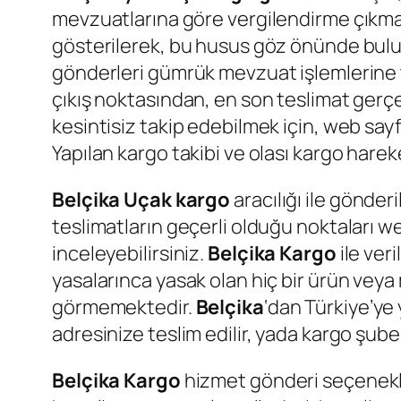
mevzuatlarına göre vergilendirme çıkmak
gösterilerek, bu husus göz önünde bulund
gönderleri gümrük mevzuat işlemlerine ta
çıkış noktasından, en son teslimat gerçe
kesintisiz takip edebilmek için, web say
Yapılan kargo takibi ve olası kargo hare
Belçika Uçak kargo
aracılığı ile gönderi
teslimatların geçerli olduğu noktaları we
inceleyebilirsiniz.
Belçika
Kargo
ile ver
yasalarınca yasak olan hiç bir ürün veya
görmemektedir.
Belçika
‘dan Türkiye’ye
adresinize teslim edilir, yada kargo şube
Belçika Kargo
hizmet gönderi seçenekler