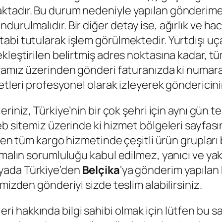
tadır. Bu durum nedeniyle yapılan gönderime 
urulmalıdır. Bir diğer detay ise, ağırlık ve h
bi tutularak işlem görülmektedir. Yurtdışı uça
kleştirilen belirtmiş adres noktasına kadar, tü
famız üzerinden gönderi faturanızda ki numara il
ketleri profesyonel olarak izleyerek göndericin
leriniz, Türkiye’nin bir çok şehri için aynı gün 
b sitemiz üzerinde ki hizmet bölgeleri sayfasın
ilen tüm kargo hizmetinde çeşitli ürün gruplar
 malın sorumluluğu kabul edilmez, yanıcı ve yak
 yada Türkiye’den
Belçika
‘ya gönderim yapılan 
mizden gönderiyi sizde teslim alabilirsiniz.
i hakkında bilgi sahibi olmak için lütfen bu s