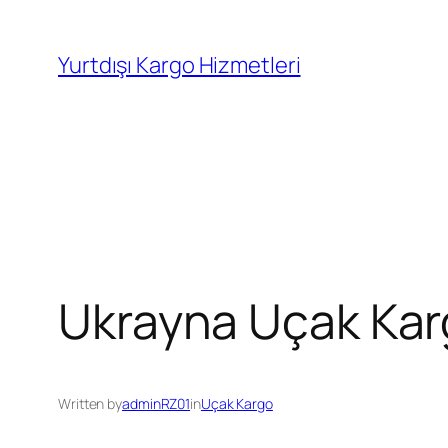
İçeriğe
geç
Yurtdışı Kargo Hizmetleri
Ukrayna Uçak Kar
Written by
adminRZ01
in
Uçak Kargo