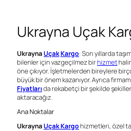
Ukrayna Uçak Karg
Ukrayna
Uçak
Kargo
: Son yıllarda taşı
bilenler için vazgeçilmez bir
hizmet
hali
öne çıkıyor. İşletmelerden bireylere bi
büyük bir önem kazanıyor. Ayrıca firmamı
Fiyatları
da rekabetçi bir şekilde şekillen
aktaracağız.
Ana Noktalar
Ukrayna
Uçak Kargo
hizmetleri, özel t