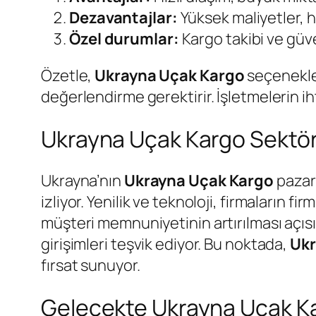
Dezavantajlar:
Yüksek maliyetler, ha
Özel durumlar:
Kargo takibi ve güve
Özetle,
Ukrayna Uçak Kargo
seçenekleri
değerlendirme gerektirir. İşletmelerin i
Ukrayna Uçak Kargo Sektör
Ukrayna’nın
Ukrayna Uçak Kargo
pazarı
izliyor. Yenilik ve teknoloji, firmaların 
müşteri memnuniyetinin artırılması açısı
girişimleri teşvik ediyor. Bu noktada,
Ukr
fırsat sunuyor.
Gelecekte Ukrayna Uçak Kar