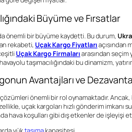
ığındaki Büyüme ve Fırsatlar
rda önemli bir büyüme kaydetti. Bu durum,
Ukra
rtan rekabeti,
Uçak Kargo Fiyatları
açısından m
eşitli
Uçak Kargo Firmaları
arasından seçim 
 havayolu taşımacılığındaki bu dinamizm, yatırım
rgonun Avantajları ve Dezavantaj
çözümleri önemli bir rol oynamaktadır. Ancak,
llikle, uçak kargoları hızlı gönderim imkanı s
da hava koşulları gibi dış etkenler de işleyişi etk
tarda yük
taşıma
kapasitesi.