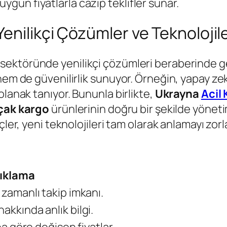
ygun fiyatlarla cazip teklifler sunar.
enilikçi Çözümler ve Teknolojil
sektöründe yenilikçi çözümleri beraberinde get
hem de güvenilirlik sunuyor. Örneğin, yapay zek
olanak tanıyor. Bununla birlikte,
Ukrayna
Acil
çak kargo
ürünlerinin doğru bir şekilde yönetimi
ler, yeni teknolojileri tam olarak anlamayı zorlaş
ıklama
zamanlı takip imkanı.
kkında anlık bilgi.
na göre değişen fiyatlar.