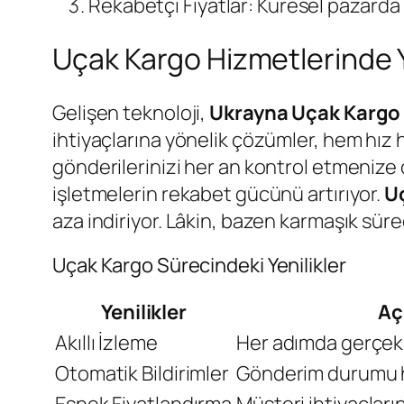
Rekabetçi Fiyatlar: Küresel pazarda u
Uçak Kargo Hizmetlerinde Y
Gelişen teknoloji,
Ukrayna Uçak Kargo
ihtiyaçlarına yönelik çözümler, hem hız 
gönderilerinizi her an kontrol etmenize 
işletmelerin rekabet gücünü artırıyor.
U
aza indiriyor. Lâkin, bazen karmaşık süreç
Uçak Kargo Sürecindeki Yenilikler
Yenilikler
Aç
Akıllı İzleme
Her adımda gerçek 
Otomatik Bildirimler
Gönderim durumu ha
Esnek Fiyatlandırma
Müşteri ihtiyaçları