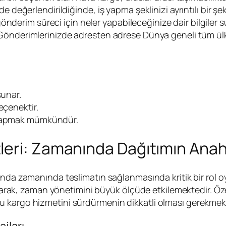
 değerlendirildiğinde, iş yapma şeklinizi ayrıntılı bir şek
o gönderim süreci için neler yapabileceğinize dair bilgile
önderimlerinizde adresten adrese Dünya geneli tüm ülkel
sunar.
eçenektir.
i yapmak mümkündür.
leri: Zamanında Dağıtımın Anah
lanında zamanında teslimatın sağlanmasında kritik bir rol
unarak, zaman yönetimini büyük ölçüde etkilemektedir. Öze
 kargo hizmetini sürdürmenin dikkatli olması gerekmekt
jları