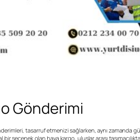
go Gönderimi
erimleri, tasarruf etmenizi sağlarken, aynı zamanda güven
l bir seçenek olan hava kargo, uluslar arası taşımacılıkt