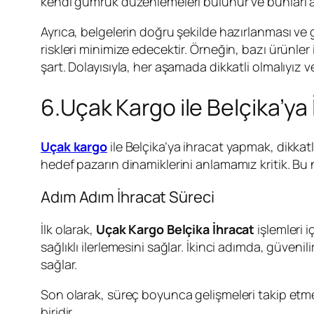
kendi gümrük düzenlemeleri bulunur ve bunları anl
Ayrıca, belgelerin doğru şekilde hazırlanması ve 
riskleri minimize edecektir. Örneğin, bazı ürünler 
şart. Dolayısıyla, her aşamada dikkatli olmalıyız ve
6.Uçak Kargo ile Belçika’ya 
Uçak kargo
ile Belçika’ya ihracat yapmak, dikkatl
hedef pazarın dinamiklerini anlamamız kritik. Bu n
Adım Adım İhracat Süreci
İlk olarak,
Uçak Kargo Belçika İhracat
işlemleri i
sağlıklı ilerlemesini sağlar. İkinci adımda, güvenilir
sağlar.
Son olarak, süreç boyunca gelişmeleri takip etme
biridir.