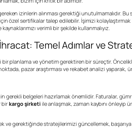
amak, bizim için kritik bir adımdır.
gereken izinlerin alınması gerektiği unutulmamalıdır. Bu
için özel sertifikalar talep edilebilir. İşimizi kolaylaştır
 kaynaklarımızı verimli bir şekilde kullanmalıyız.
İhracat: Temel Adımlar ve Strate
i bir planlama ve yönetim gerektiren bir süreçtir. Öncelik
oktada, pazar araştırması ve rekabet analizi yaparak, ürün
çin gerekli belgeleri hazırlamak önemlidir. Faturalar, güm
 bir
kargo şirketi
ile anlaşmak, zaman kaybını önleyip ürü
k ve gerektiğinde stratejilerimizi güncellemek, başarıy