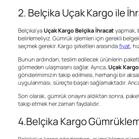
2. Belçika Uçak Kargo ile İ
Belçika’ya
Uçak Kargo Belçika İhracat
yapmak, be
belirlemeliyiz. Gümrük işlemleri için gerekli belg
seçmek gerekir. Kargo şirketleri arasında
fiyat
, hı
Bunun ardından, teslim edilecek ürünlerin paket
görmeden ulaşmasını sağlar. Ayrıca,
Uçak Kargo 
gönderimimizin takip edilmesi, herhangi bir aksa
uygulanması, süreçte başarı sağlamaktadır. Anca
Son olarak, gümrük onayını aldıktan sonra, paketi
takip etmek her zaman faydalıdır.
4.Belçika Kargo Gümrükleme
Belçika’ya kargo gönderirken, gümrükleme süreci 