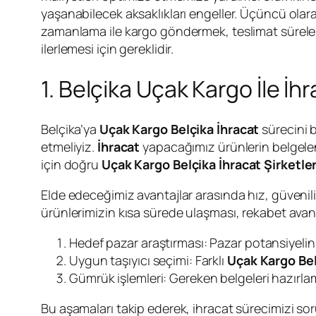
yaşanabilecek aksaklıkları engeller. Üçüncü olar
zamanlama ile kargo göndermek, teslimat sürelerini
ilerlemesi için gereklidir.
1. Belçika Uçak Kargo İle İhr
Belçika’ya
Uçak Kargo Belçika İhracat
sürecini b
etmeliyiz.
İhracat
yapacağımız ürünlerin belgel
için doğru
Uçak Kargo Belçika İhracat Şirketler
Elde edeceğimiz avantajlar arasında hız, güvenilirl
ürünlerimizin kısa sürede ulaşması, rekabet avant
Hedef pazar araştırması: Pazar potansiyelin
Uygun taşıyıcı seçimi: Farklı
Uçak Kargo Bel
Gümrük işlemleri: Gereken belgeleri hazırla
Bu aşamaları takip ederek, ihracat sürecimizi soru