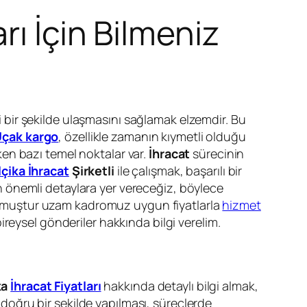
rı İçin Bilmeniz
li bir şekilde ulaşmasını sağlamak elzemdir. Bu
çak kargo
, özellikle zamanın kıymetli olduğu
en bazı temel noktalar var.
İhracat
sürecinin
çika İhracat
Şirketli
ile çalışmak, başarılı bir
 önemli detaylara yer vereceğiz, böylece
ü olmuştur uzam kadromuz uygun fiyatlarla
hizmet
bireysel gönderiler hakkında bilgi verelim.
ka
İhracat Fiyatları
hakkında detaylı bilgi almak,
n doğru bir şekilde yapılması, süreçlerde