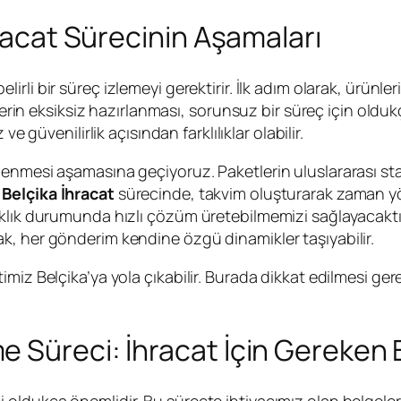
hracat Sürecinin Aşamaları
lirli bir süreç izlemeyi gerektirir. İlk adım olarak, ürünle
elerin eksiksiz hazırlanması, sorunsuz bir süreç için oldu
z ve güvenilirlik açısından farklılıklar olabilir.
lenmesi aşamasına geçiyoruz. Paketlerin uluslararası sta
Belçika İhracat
sürecinde, takvim oluşturarak zaman yöne
klık durumunda hızlı çözüm üretebilmemizi sağlayacaktır
k, her gönderim kendine özgü dinamikler taşıyabilir.
miz Belçika’ya yola çıkabilir. Burada dikkat edilmesi ger
 Süreci: İhracat İçin Gereken 
oldukça önemlidir. Bu süreçte ihtiyacımız olan belgeleri