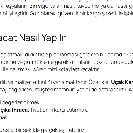
ak, eşyalarımızın sigortalanması, kaybolma ya da hasar g
 iyileştirir. Son olarak, güvenilir bir kargo şirketi ile 
acat Nasıl Yapılır
aşlatmak, dikkatlice planlanması gereken bir adımdır. Önc
endirme ve gümrükleme gereksinimlerini göz önünde bu
i
ile çalışmak, sürecimizi kolaylaştıracaktır.
ik ve maliyet etkinliği yer almaktadır. Özellikle,
Uçak Kar
ajı sağlarken, müşteri memnuniyetini de arttıracaktır. A
i değerlendirmek.
çika İhracat
fiyatlarını karşılaştırmak.
mak.
nsuz bir şekilde gerçekleştirebiliriz.