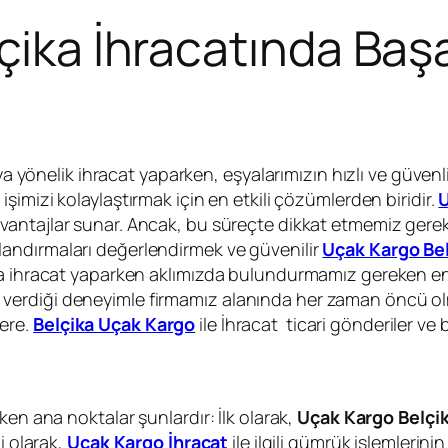
çika İhracatında Başa
’ya yönelik ihracat yaparken, eşyalarımızın hızlı ve güven
 işimizi kolaylaştırmak için en etkili çözümlerden biridir.
U
antajlar sunar. Ancak, bu süreçte dikkat etmemiz gerek
andırmaları değerlendirmek ve güvenilir
Uçak Kargo Bel
ya ihracat yaparken aklımızda bulundurmamız gereken en
lların verdiği deneyimle firmamız alanında her zaman önc
ere.
Belçika Uçak Kargo
ile İhracat ticari gönderiler ve 
ken ana noktalar şunlardır: İlk olarak,
Uçak Kargo Belçi
i olarak,
Uçak Kargo İhracat
ile ilgili gümrük işlemlerini