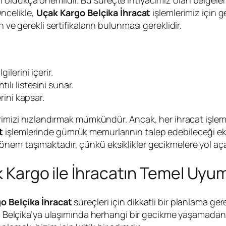
Öncelikle,
Uçak Kargo Belçika İhracat
işlemlerimiz için g
 ve gerekli sertifikaların bulunması gereklidir.
ilerini içerir.
ılı listesini sunar.
erini kapsar.
lerimizi hızlandırmak mümkündür. Ancak, her ihracat işlem
t
işlemlerinde gümrük memurlarının talep edebileceği ek 
nem taşımaktadır, çünkü eksiklikler gecikmelere yol açab
 Kargo ile İhracatın Temel Uyuml
o Belçika İhracat
süreçleri için dikkatli bir planlama gere
in Belçika’ya ulaşımında herhangi bir gecikme yaşamadan, 