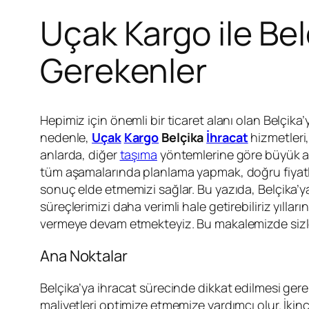
Uçak Kargo ile Bel
Gerekenler
Hepimiz için önemli bir ticaret alanı olan Belçika
nedenle,
Uçak
Kargo
Belçika
İhracat
hizmetleri,
anlarda, diğer
taşıma
yöntemlerine göre büyük av
tüm aşamalarında planlama yapmak, doğru fiyatl
sonuç elde etmemizi sağlar. Bu yazıda, Belçika’
süreçlerimizi daha verimli hale getirebiliriz yı
vermeye devam etmekteyiz. Bu makalemizde sizl
Ana Noktalar
Belçika’ya ihracat sürecinde dikkat edilmesi gere
maliyetleri optimize etmemize yardımcı olur. İkinc