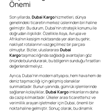
Önemi
Son yıllarda,
Dubai Kargo
hizmetleri, dünya
genelindeki ticaretin merkez üslerinden biri haline
gelmiştir. Bu durum, Dubai’nin stratejik konumu ile
doğrudan ilişkilidir. Özellikle Asya, Avrupa ve
Afrika’nın kesişim noktasında yer alan bu şehir,
nakliyat rotalarının vazgeçilmez bir parçası
olmuştur. Bizler, uluslararası
Dubai
Kargo
taşımacılığında sağladığı avantajları göz
önünde bulundurarak, bu bölgenin sunduğu fırsatları
değerlendirmeliyiz.
Ayrıca, Dubai’nin modern altyapısı, hem hava hem de
deniz taşımacılığı için gelişmiş olanaklar
sunmaktadır. Bunun yanında, gümrük işlemlerinde
sağlanan kolaylıklar,
Dubai Kargo
imkanlarını daha
da cazip kılmaktadır. Ülkeler arası ticarette hız ve
verimlilik arayan işletmeler için Dubai, önemli bir
nokta haline gelmiştir. Sonuç olarak, bu dinamik