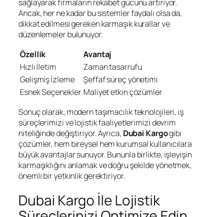
sağlayarak firmaların rekabet gücünü artırıyor.
Ancak, her ne kadar bu sistemler faydalı olsa da,
dikkat edilmesi gereken karmaşık kurallar ve
düzenlemeler bulunuyor.
Özellik
Avantaj
Hızlı İletim
Zaman tasarrufu
Gelişmiş İzleme
Şeffaf süreç yönetimi
Esnek Seçenekler
Maliyet etkin çözümler
Sonuç olarak, modern taşımacılık teknolojileri, iş
süreçlerimizi ve lojistik faaliyetlerimizi devrim
niteliğinde değiştiriyor. Ayrıca,
Dubai Kargo
gibi
çözümler, hem bireysel hem kurumsal kullanıcılara
büyük avantajlar sunuyor. Bununla birlikte, işleyişin
karmaşıklığını anlamak ve doğru şekilde yönetmek,
önemli bir yetkinlik gerektiriyor.
Dubai Kargo İle Lojistik
Süreçlerinizi Optimize Edin