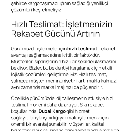
şehirde kargo taşımacılığının sağladığı yenilikçi
çözümleri keşfetmeliyiz.
Hızlı Teslimat: İşletmenizin
Rekabet Gücünü Artırın
Günümüzde işletmeler için
hızlı teslimat
, rekabet
avantajı sağlamak adına kritik bir faktördür.
Müşteriler, siparişlerinin hızlı bir şekilde ulaşmasını
bekliyor. Bizler, bu beklentiyi karşılamak için etkili
lojistik çözümleri geliştirmeliyiz. Hızlı teslimat,
yalnızca müşteri memnuniyetini artırmakla kalmaz;
aynı zamanda marka imajınızı da güçlendirir.
Özellikle günümüzde, dijitalleşmenin etkisiyle hızlı
teslimatın önemi daha da artıyor. Sıkı rekabet
koşullarında,
Dubai Kargo
gibi hizmet
sağlayıcılarıyla iş birliği yapmak, işletmeniz için
önemli bir avantaj sunabilir. Müşteriler, kaliteli
hizmetin yanı sıra, siparişlerini zamanında almayı da