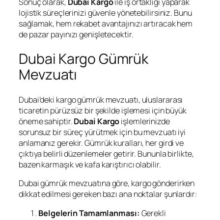
Sonuç olarak,
Dubai Kargo
ile iş ortaklığı yaparak
lojistik süreçlerinizi güvenle yönetebilirsiniz. Bunu
sağlamak, hem rekabet avantajınızı artıracak hem
de pazar payınızı genişletecektir.
Dubai Kargo Gümrük
Mevzuatı
Dubai’deki kargo gümrük mevzuatı, uluslararası
ticaretin pürüzsüz bir şekilde işlemesi için büyük
öneme sahiptir.
Dubai Kargo
işlemlerinizde
sorunsuz bir süreç yürütmek için bu mevzuatı iyi
anlamanız gerekir. Gümrük kuralları, her girdi ve
çıktıya belirli düzenlemeler getirir. Bununla birlikte,
bazen karmaşık ve kafa karıştırıcı olabilir.
Dubai gümrük mevzuatına göre, kargo gönderirken
dikkat edilmesi gereken bazı ana noktalar şunlardır:
Belgelerin Tamamlanması:
Gerekli