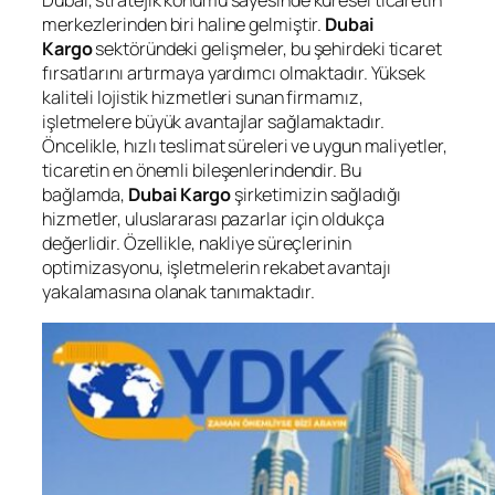
Dubai, stratejik konumu sayesinde küresel ticaretin
merkezlerinden biri haline gelmiştir.
Dubai
Kargo
sektöründeki gelişmeler, bu şehirdeki ticaret
fırsatlarını artırmaya yardımcı olmaktadır. Yüksek
kaliteli lojistik hizmetleri sunan firmamız,
işletmelere büyük avantajlar sağlamaktadır.
Öncelikle, hızlı teslimat süreleri ve uygun maliyetler,
ticaretin en önemli bileşenlerindendir. Bu
bağlamda,
Dubai Kargo
şirketimizin sağladığı
hizmetler, uluslararası pazarlar için oldukça
değerlidir. Özellikle, nakliye süreçlerinin
optimizasyonu, işletmelerin rekabet avantajı
yakalamasına olanak tanımaktadır.