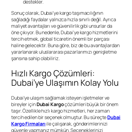
destekler.
Sonuç olarak, Dubai’ye kargo taşımacılığının
sağladığı faydalar yalnızca hızla sınırlı değil. Ayrıca
maliyet avantajları ve güvenilirlik gibi unsurlar da
öne çıkıyor. Bu nedenle, Dubai’ye kargo hizmetlerini
tercih etmek, global ticaretin önemli bir parçası
haline gelecektir. Buna göre, biz de bu avantajlardan
yararlanarak uluslararası pazarlarımızı genişletme
şansına sahip olabiliriz.
Hızlı Kargo Çözümleri:
Dubai’ye Ulaşımın Kolay Yolu
Dubai’ye ulaşım sağlamak isteyen işletmeler ve
bireyler için
Dubai Kargo
çözümleri büyük bir önem
taşır. Özellikle hızlı kargo hizmetleri, her zaman
tercih edilen bir seçenek olmuştur. Bu süreçte
Dubai
Kargo Firmaları
ile çalışarak, gönderimlerinizi
güvenle yapmanız mümkün. Seçeneklerinizi