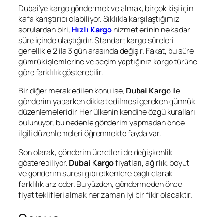
Dubai’ye kargo göndermek ve almak, birçok kişi için
kafa karıştırıcı olabiliyor. Sıklıkla karşılaştığımız
sorulardan biri,
Hızlı Kargo
hizmetlerinin ne kadar
süre içinde ulaştığıdır. Standart kargo süreleri
genellikle 2 ila 3 gün arasında değişir. Fakat, bu süre
gümrük işlemlerine ve seçim yaptığınız kargo türüne
göre farklılık gösterebilir.
Bir diğer merak edilen konu ise,
Dubai Kargo
ile
gönderim yaparken dikkat edilmesi gereken gümrük
düzenlemeleridir. Her ülkenin kendine özgü kuralları
bulunuyor, bu nedenle gönderim yapmadan önce
ilgili düzenlemeleri öğrenmekte fayda var.
Son olarak, gönderim ücretleri de değişkenlik
gösterebiliyor.
Dubai Kargo
fiyatları, ağırlık, boyut
ve gönderim süresi gibi etkenlere bağlı olarak
farklılık arz eder. Bu yüzden, göndermeden önce
fiyat teklifleri almak her zaman iyi bir fikir olacaktır.