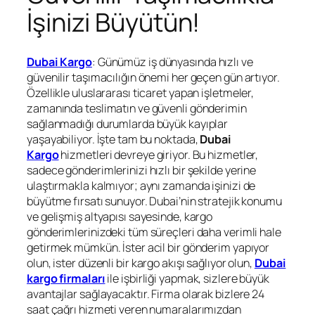
İşinizi Büyütün!
Dubai Kargo
: Günümüz iş dünyasında hızlı ve
güvenilir taşımacılığın önemi her geçen gün artıyor.
Özellikle uluslararası ticaret yapan işletmeler,
zamanında teslimatın ve güvenli gönderimin
sağlanmadığı durumlarda büyük kayıplar
yaşayabiliyor. İşte tam bu noktada,
Dubai
Kargo
hizmetleri devreye giriyor. Bu hizmetler,
sadece gönderimlerinizi hızlı bir şekilde yerine
ulaştırmakla kalmıyor; aynı zamanda işinizi de
büyütme fırsatı sunuyor. Dubai’nin stratejik konumu
ve gelişmiş altyapısı sayesinde, kargo
gönderimlerinizdeki tüm süreçleri daha verimli hale
getirmek mümkün. İster acil bir gönderim yapıyor
olun, ister düzenli bir kargo akışı sağlıyor olun,
Dubai
kargo firmaları
ile işbirliği yapmak, sizlere büyük
avantajlar sağlayacaktır. Firma olarak bizlere 24
saat çağrı hizmeti veren numaralarımızdan