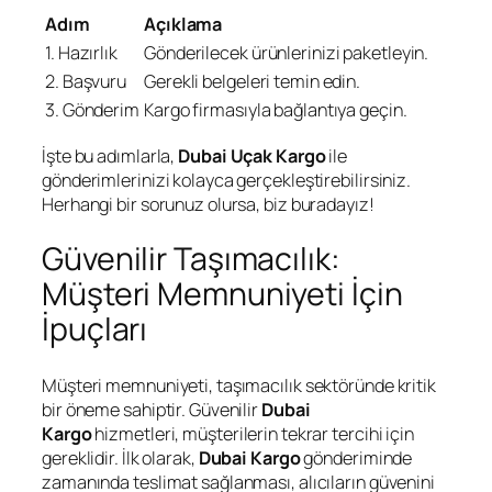
Adım
Açıklama
1. Hazırlık
Gönderilecek ürünlerinizi paketleyin.
2. Başvuru
Gerekli belgeleri temin edin.
3. Gönderim
Kargo firmasıyla bağlantıya geçin.
İşte bu adımlarla,
Dubai Uçak Kargo
ile
gönderimlerinizi kolayca gerçekleştirebilirsiniz.
Herhangi bir sorunuz olursa, biz buradayız!
Güvenilir Taşımacılık:
Müşteri Memnuniyeti İçin
İpuçları
Müşteri memnuniyeti, taşımacılık sektöründe kritik
bir öneme sahiptir. Güvenilir
Dubai
Kargo
hizmetleri, müşterilerin tekrar tercihi için
gereklidir. İlk olarak,
Dubai Kargo
gönderiminde
zamanında teslimat sağlanması, alıcıların güvenini