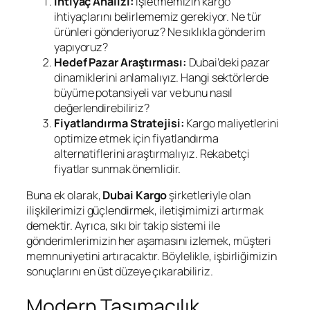
İhtiyaç Analizi:
İşletmemizin kargo
ihtiyaçlarını belirlememiz gerekiyor. Ne tür
ürünleri gönderiyoruz? Ne sıklıkla gönderim
yapıyoruz?
Hedef Pazar Araştırması:
Dubai’deki pazar
dinamiklerini anlamalıyız. Hangi sektörlerde
büyüme potansiyeli var ve bunu nasıl
değerlendirebiliriz?
Fiyatlandırma Stratejisi:
Kargo maliyetlerini
optimize etmek için fiyatlandırma
alternatiflerini araştırmalıyız. Rekabetçi
fiyatlar sunmak önemlidir.
Buna ek olarak,
Dubai Kargo
şirketleriyle olan
ilişkilerimizi güçlendirmek, iletişimimizi artırmak
demektir. Ayrıca, sıkı bir takip sistemi ile
gönderimlerimizin her aşamasını izlemek, müşteri
memnuniyetini artıracaktır. Böylelikle, işbirliğimizin
sonuçlarını en üst düzeye çıkarabiliriz.
Modern Taşımacılık