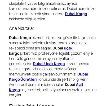
ulaşabilir
fiyat
ve bilgi alabilirsiniz, ayrıca
kargolarınız adresinizden alınarak. Dubai adresinize
teslim edilmektedir şimdi sizlere .
Dubai Kargo
,
hakkında bilgi verelim.
Ana Noktalar
Dubai Kargo
hizmetleri, hızlı ve güvenilir taşımacılık
sunarak işletmelerin uluslararası pazarda daha
rekabetçi olmasını sağlar.
Dubai
uçak
kargo
şirketimiz, profesyonel lojistik çözümleriyle
her türlü gönderimi en uygun fiyatlarla
gerçekleştirir.
Dubai Uçak Kargo
ile zamanında
teslimat garantisi elde edersiniz. Müşteri
memnuniyeti odaklı çalışan bu firmamız,
Dubai
Kargo Ücretleri
konusunda da şeffaf bilgi verir.
Ayrıca, acil durumlar için sunulan
Dubai
Acil
Kargo
seçenekleri, acil ihtiyaçlarınızı hızlı bir şekilde
karşılar.