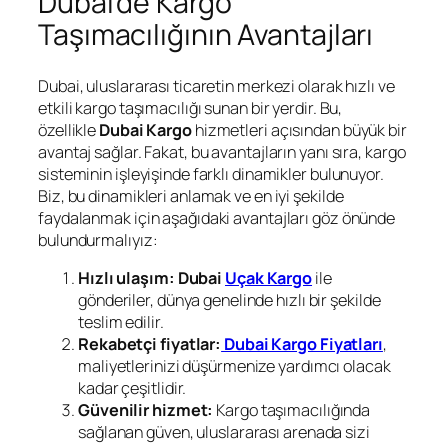
Dubai’de Kargo
Taşımacılığının Avantajları
Dubai, uluslararası ticaretin merkezi olarak hızlı ve
etkili kargo taşımacılığı sunan bir yerdir. Bu,
özellikle
Dubai Kargo
hizmetleri açısından büyük bir
avantaj sağlar. Fakat, bu avantajların yanı sıra, kargo
sisteminin işleyişinde farklı dinamikler bulunuyor.
Biz, bu dinamikleri anlamak ve en iyi şekilde
faydalanmak için aşağıdaki avantajları göz önünde
bulundurmalıyız:
Hızlı ulaşım:
Dubai
Uçak Kargo
ile
gönderiler, dünya genelinde hızlı bir şekilde
teslim edilir.
Rekabetçi fiyatlar:
Dubai Kargo Fiyatları
,
maliyetlerinizi düşürmenize yardımcı olacak
kadar çeşitlidir.
Güvenilir hizmet:
Kargo taşımacılığında
sağlanan güven, uluslararası arenada sizi