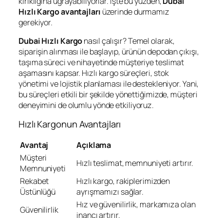
kırıklığına uğrayabiliyorlar. İşte bu yüzden,
Dubai
Hızlı Kargo avantajları
üzerinde durmamız
gerekiyor.
Dubai Hızlı Kargo
nasıl çalışır? Temel olarak,
siparişin alınması ile başlayıp, ürünün depodan çıkışı,
taşıma süreci ve nihayetinde müşteriye teslimat
aşamasını kapsar. Hızlı kargo süreçleri, stok
yönetimi ve lojistik planlaması ile destekleniyor. Yani,
bu süreçleri etkili bir şekilde yönettiğimizde, müşteri
deneyimini de olumlu yönde etkiliyoruz.
Hızlı Kargonun Avantajları
Avantaj
Açıklama
Müşteri
Hızlı teslimat, memnuniyeti artırır.
Memnuniyeti
Rekabet
Hızlı kargo, rakiplerimizden
Üstünlüğü
ayrışmamızı sağlar.
Hız ve güvenilirlik, markamıza olan
Güvenilirlik
inancı artırır.