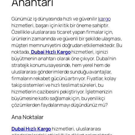
Anahtarı
Günümüz iş dünyasında hızlı ve güvenilir
kargo
hizmetleri, başarı için kritik bir öneme sahiptir.
Özellikle uluslararası ticaret yapan firmalar için,
ürünlerin zamanında ve güvenli bir şekilde ulaşması,
müşteri memnuniyetini doğrudan etkilemektedir. Bu
noktada,
Dubai Hızlı Kargo
hizmetleri, işinizi
büyütmenin anahtarı olarak öne çıkıyor. Dubai’nin
stratejik konumu sayesinde, hem yerel hem de
uluslararası gönderimlerde sunduğu avantajlar,
firmaların rekabet gücünü artırıyor. Fiyatlar, kolay
takip sistemleri ve hızlı teslimat süreleri, bu
hizmetlerin cazibesini pekiştiriyor. İşletmenizin
büyümesine katkı sağlamak için, bu yenilikçi
çözümlerden faydalanmayı düşündünüz mü?
Ana Noktalar
Dubai Hızlı Kargo
hizmetleri, uluslararası