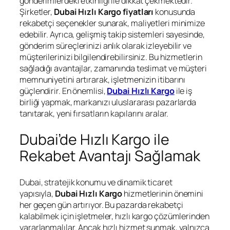
gönderimlerdeki etkinliği ile dikkat çekmektedir.
Şirketler,
Dubai Hızlı Kargo fiyatları
konusunda
rekabetçi seçenekler sunarak, maliyetleri minimize
edebilir. Ayrıca, gelişmiş takip sistemleri sayesinde,
gönderim süreçlerinizi anlık olarak izleyebilir ve
müşterilerinizi bilgilendirebilirsiniz. Bu hizmetlerin
sağladığı avantajlar, zamanında teslimat ve müşteri
memnuniyetini artırarak, işletmenizin itibarını
güçlendirir. En önemlisi,
Dubai Hızlı Kargo
ile iş
birliği yapmak, markanızı uluslararası pazarlarda
tanıtarak, yeni fırsatların kapılarını aralar.
Dubai’de Hızlı Kargo ile
Rekabet Avantajı Sağlamak
Dubai, stratejik konumu ve dinamik ticaret
yapısıyla,
Dubai Hızlı Kargo
hizmetlerinin önemini
her geçen gün artırıyor. Bu pazarda rekabetçi
kalabilmek için işletmeler, hızlı kargo çözümlerinden
yararlanmalılar. Ancak hızlı hizmet sunmak, yalnızca