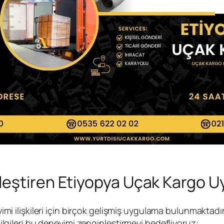
leştiren Etiyopya Uçak Kargo U
i ilişkileri için birçok gelişmiş uygulama bulunmaktadır.
bilgileri bu deneyimi zenginleştirmeyi hedefliyoruz: