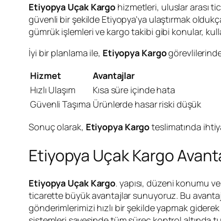
Etiyopya Uçak Kargo
hizmetleri, uluslar arası t
güvenli bir şekilde Etiyopya’ya ulaştırmak oldukça 
gümrük işlemleri ve kargo takibi gibi konular, kulla
İyi bir planlama ile,
Etiyopya Kargo
görevlilerinde
Hizmet
Avantajlar
Hızlı Ulaşım
Kısa süre içinde hata
Güvenli Taşıma
Ürünlerde hasar riski düşük
Sonuç olarak,
Etiyopya Kargo
teslimatında ihti
Etiyopya Uçak Kargo Avanta
Etiyopya Uçak Kargo
. yapısı, düzeni konumu ve 
ticarette büyük avantajlar sunuyoruz. Bu avantajlar
gönderimlerimizi hızlı bir şekilde yapmak giderek
sistemleri sayesinde tüm süreç kontrol altında 