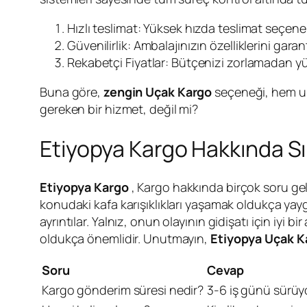
Hızlı teslimat: Yüksek hızda teslimat seçene
Güvenilirlik: Ambalajınızın özelliklerini gar
Rekabetçi Fiyatlar: Bütçenizi zorlamadan yüks
Buna göre,
zengin Uçak Kargo
seçeneği, hem ulus
gereken bir hizmet, değil mi?
Etiyopya Kargo Hakkında Sı
Etiyopya Kargo
, Kargo hakkında birçok soru gel
konudaki kafa karışıklıkları yaşamak oldukça yayg
ayrıntılar. Yalnız, onun olayının gidişatı için iyi 
oldukça önemlidir. Unutmayın,
Etiyopya Uçak K
Soru
Cevap
Kargo gönderim süresi nedir?
3-6 iş günü sürüyo