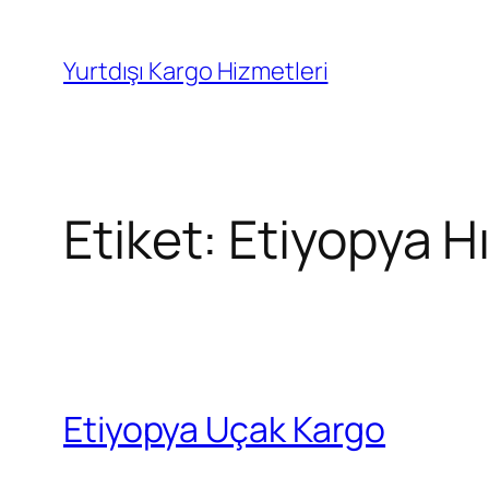
İçeriğe
geç
Yurtdışı Kargo Hizmetleri
Etiket:
Etiyopya Hı
Etiyopya Uçak Kargo