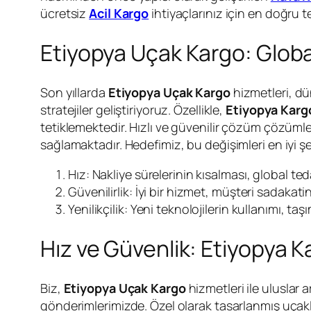
ücretsiz
Acil Kargo
ihtiyaçlarınız için en doğru 
Etiyopya Uçak Kargo: Globa
Son yıllarda
Etiyopya Uçak Kargo
hizmetleri, dü
stratejiler geliştiriyoruz. Özellikle,
Etiyopya Kargo
tetiklemektedir. Hızlı ve güvenilir çözüm çözüml
sağlamaktadır. Hedefimiz, bu değişimleri en iyi ş
Hız: Nakliye sürelerinin kısalması, global teda
Güvenilirlik: İyi bir hizmet, müşteri sadakatini a
Yenilikçilik: Yeni teknolojilerin kullanımı, taşım
Hız ve Güvenlik: Etiyopya 
Biz,
Etiyopya Uçak Kargo
hizmetleri ile uluslar 
gönderimlerimizde. Özel olarak tasarlanmış uçakl