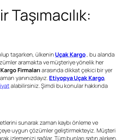
ir Taşımacılık:
dolup taşarken, ülkenin
Uçak Kargo
, bu alanda
 çözümler aramakta ve müşteriye yönelik her
ı
Kargo Firmaları
arasında dikkat çekici bir yer
 zaman yanınızdayız.
Etiyopya Uçak Kargo
,
fiyat
alabilirsiniz. Şimdi bu konular hakkında
metlerini sunarak zaman kaybı önleme ve
çeye uygun çözümler geliştirmekteyiz. Müşteri
larak izlemenizi sağlar. Tüm bunları satın alırken,