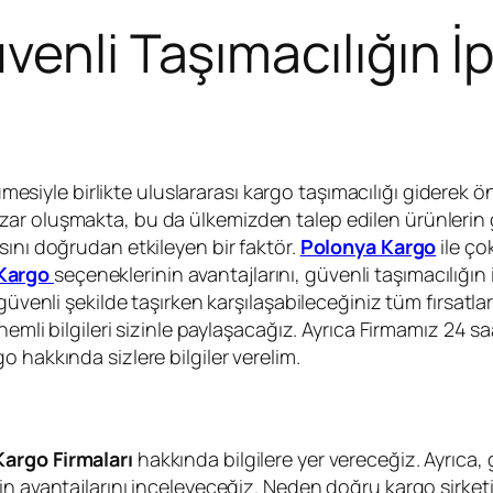
enli Taşımacılığın İp
siyle birlikte uluslararası kargo taşımacılığı giderek ö
ar oluşmakta, bu da ülkemizden talep edilen ürünlerin g
sını doğrudan etkileyen bir faktör.
Polonya Kargo
ile ço
Kargo
seçeneklerinin avantajlarını, güvenli taşımacılığın 
üvenli şekilde taşırken karşılaşabileceğiniz tüm fırsatla
emli bilgileri sizinle paylaşacağız. Ayrıca Firmamız 24 sa
 hakkında sizlere bilgiler verelim.
argo Firmaları
hakkında bilgilere yer vereceğiz. Ayrıca, 
in avantajlarını inceleyeceğiz. Neden doğru kargo şirke