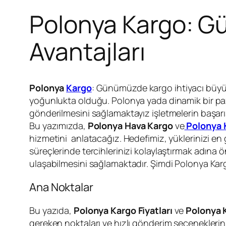
Polonya Kargo: Güv
Avantajları
Polonya
Kargo
: Günümüzde kargo ihtiyacı büyüme
yoğunlukta olduğu. Polonya yada dinamik bir paz
gönderilmesini sağlamaktayız işletmelerin başarı
Bu yazımızda,
Polonya Hava Kargo
ve
Polonya 
hizmetini anlatacağız. Hedefimiz, yüklerinizi en g
süreçlerinde tercihlerinizi kolaylaştırmak adına ön
ulaşabilmesini sağlamaktadır. Şimdi Polonya Kargo
Ana Noktalar
Bu yazıda,
Polonya Kargo Fiyatları
ve
Polonya K
gereken noktaları ve hızlı gönderim seçeneklerin