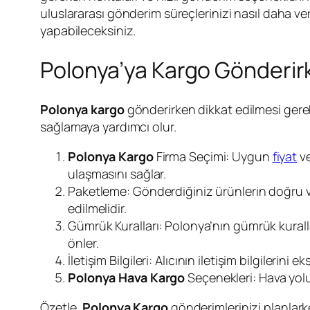
uluslararası gönderim süreçlerinizi nasıl daha ver
yapabileceksiniz.
Polonya’ya Kargo Gönderir
Polonya kargo
gönderirken dikkat edilmesi gerek
sağlamaya yardımcı olur.
Polonya Kargo
Firma Seçimi: Uygun
fiyat
v
ulaşmasını sağlar.
Paketleme: Gönderdiğiniz ürünlerin doğru ve
edilmelidir.
Gümrük Kuralları: Polonya’nın gümrük kurall
önler.
İletişim Bilgileri: Alıcının iletişim bilgileri
Polonya Hava Kargo
Seçenekleri: Hava yolu
Özetle,
Polonya Kargo
gönderimlerinizi planlar