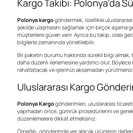
Kargo Takibi: Polonya’da S
Polonya kargo
göndermek, özellikle uluslararası 
şekilde ulaşmasını sağlamak için birçok aşama ger
müşterilere güven verir. Ayrıca bu takip, olası g
bilgilerle zamanında yönetilebilir.
Bir paketin durumu hakkında sürekli bilgi almak,
daha düzenli ilerlemesine yardımcı olur. Böylece k
rahatlatacak ve işlerinizi aksamadan yürütmenizi 
Uluslararası Kargo Gönderim
Polonya Kargo
gönderimleri, uluslararası ticaret
yapmadan önce, gümrük prosedürlerini ve gerekli
düzenlemelere dikkat etmelisiniz.
Örneğin, gönderimde yer alacak ürünlerin değeri, 