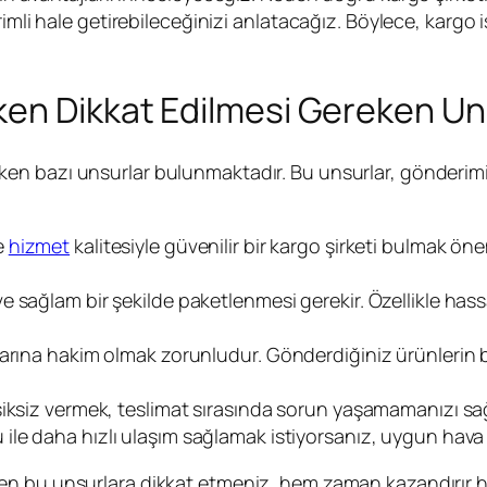
imli hale getirebileceğinizi anlatacağız. Böylece, kargo iş
ken Dikkat Edilmesi Gereken Un
en bazı unsurlar bulunmaktadır. Bu unsurlar, gönderimin
e
hizmet
kalitesiyle güvenilir bir kargo şirketi bulmak ö
 sağlam bir şekilde paketlenmesi gerekir. Özellikle has
arına hakim olmak zorunludur. Gönderdiğiniz ürünlerin b
ni eksiksiz vermek, teslimat sırasında sorun yaşamamanızı sa
 ile daha hızlı ulaşım sağlamak istiyorsanız, uygun hava
ken bu unsurlara dikkat etmeniz, hem zaman kazandırır 