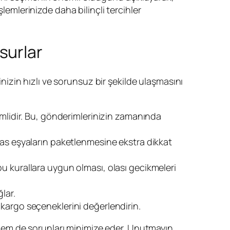
lemlerinizde daha bilinçli tercihler
surlar
izin hızlı ve sorunsuz bir şekilde ulaşmasını
nemlidir. Bu, gönderimlerinizin zamanında
sas eşyaların paketlenmesine ekstra dikkat
u kurallara uygun olması, olası gecikmeleri
ğlar.
 kargo seçeneklerini değerlendirin.
hem de sorunları minimize eder. Unutmayın,