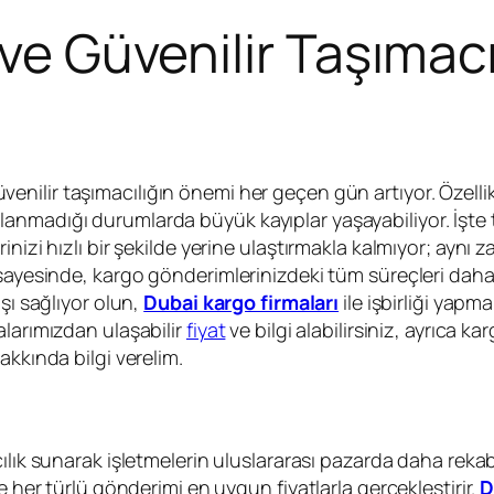
ve Güvenilir Taşımacıl
enilir taşımacılığın önemi her geçen gün artıyor. Özellikl
lanmadığı durumlarda büyük kayıplar yaşayabiliyor. İşt
nizi hızlı bir şekilde yerine ulaştırmakla kalmıyor; aynı 
sayesinde, kargo gönderimlerinizdeki tüm süreçleri daha 
şı sağlıyor olun,
Dubai kargo firmaları
ile işbirliği yapm
alarımızdan ulaşabilir
fiyat
ve bilgi alabilirsiniz, ayrıca k
hakkında bilgi verelim.
acılık sunarak işletmelerin uluslararası pazarda daha reka
e her türlü gönderimi en uygun fiyatlarla gerçekleştirir.
D