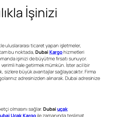
ıkla İşinizi
e uluslararası ticaret yapan işletmeler,
e tam bu noktada,
Dubai
Kargo
hizmetleri
zamanda işinizi de büyütme fırsatı sunuyor.
verimli hale getirmek mümkün. İster acil bir
ak, sizlere büyük avantajlar sağlayacaktır. Firma
argolarınız adresinizden alınarak. Dubai adresinize
betçi olmasını sağlar.
Dubai
uçak
ubai Uçak Kargo
ile zamanında teslimat