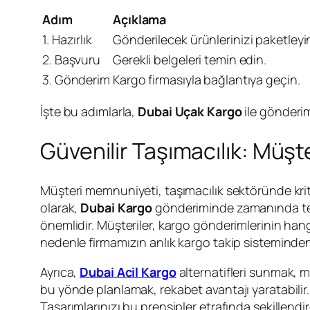
Adım
Açıklama
1. Hazırlık
Gönderilecek ürünlerinizi paketleyi
2. Başvuru
Gerekli belgeleri temin edin.
3. Gönderim
Kargo firmasıyla bağlantıya geçin.
İşte bu adımlarla,
Dubai Uçak Kargo
ile gönderim
Güvenilir Taşımacılık: Müşt
Müşteri memnuniyeti, taşımacılık sektöründe krit
olarak,
Dubai Kargo
gönderiminde zamanında tesli
önemlidir. Müşteriler, kargo gönderimlerinin hang
nedenle firmamızın anlık kargo takip sisteminden 
Ayrıca,
Dubai Acil Kargo
alternatifleri sunmak, m
bu yönde planlamak, rekabet avantajı yaratabili
Tasarımlarınızı bu prensipler etrafında şekillend