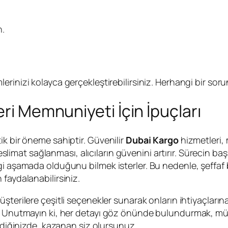
n.
lerinizi kolayca gerçekleştirebilirsiniz. Herhangi bir sor
eri Memnuniyeti İçin İpuçları
ik bir öneme sahiptir. Güvenilir
Dubai Kargo
hizmetleri, m
mat sağlanması, alıcıların güvenini artırır. Sürecin başl
i aşamada olduğunu bilmek isterler. Bu nedenle, şeffaf bi
faydalanabilirsiniz.
üşterilere çeşitli seçenekler sunarak onların ihtiyaçların
r. Unutmayın ki, her detayı göz önünde bulundurmak, müş
irdiğinizde, kazanan siz olursunuz.