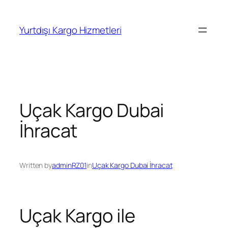
İçeriğe
geç
Yurtdışı Kargo Hizmetleri
Uçak Kargo Dubai
İhracat
Written by
adminRZ01
in
Uçak Kargo Dubai İhracat
Uçak Kargo ile