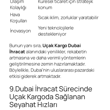
Ulaşım
Küresel ticaret için stratejik
Kolaylığı
konum
Hava
Sıcak iklim, zorluklar yaratabilir
Koşulları
Yeni teknolojilerle
İnovasyon
destekleniyor
Bunun yanı sıra,
Uçak Kargo Dubai
İhracat
alanındaki yenilikler, rekabetin
artmasına ve daha verimli yöntemlerin
geliştirilmesine zemin hazırlamaktadır.
Böylelikle, Dubai’nin uluslararası pazardaki
etkisi giderek artmaktadır.
9.Dubai İhracat Sürecinde
Uçak Kargoda Sağlanan
Seyahat Hızları