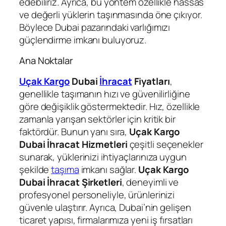
edebiliriz. Ayrıca, bu yöntem özellikle hassas
ve değerli yüklerin taşınmasında öne çıkıyor.
Böylece Dubai pazarındaki varlığımızı
güçlendirme imkanı buluyoruz.
Ana Noktalar
Uçak Kargo
Dubai
İhracat
Fiyatları
,
genellikle taşımanın hızı ve güvenilirliğine
göre değişiklik göstermektedir. Hız, özellikle
zamanla yarışan sektörler için kritik bir
faktördür. Bunun yanı sıra,
Uçak Kargo
Dubai İhracat Hizmetleri
çeşitli seçenekler
sunarak, yüklerinizi ihtiyaçlarınıza uygun
şekilde
taşıma
imkanı sağlar.
Uçak Kargo
Dubai İhracat Şirketleri
, deneyimli ve
profesyonel personeliyle, ürünlerinizi
güvenle ulaştırır. Ayrıca, Dubai’nin gelişen
ticaret yapısı, firmalarımıza yeni iş fırsatları