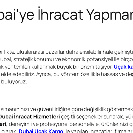
bai’ye İhracat Yapman
ikte, uluslararası pazarlar daha erişilebilir hale gelmiştir
bai, stratejik konumu ve ekonomik potansiyeli ile birçok gi
ılık yöntemleri kullanmak büyük bir önem taşıyor.
Uçak
k
elde edebiliriz. Ayrıca, bu yöntem özellikle hassas ve de
ı buluyoruz.
taşımanın hızı ve güvenilirliğine göre değişiklik göstermekt
ubai İhracat Hizmetleri
çeşitli seçenekler sunarak, yük
eri
, deneyimli ve profesyonel personeliyle, ürünlerinizi gü
ç olarak,
Dubai Uçak Kargo
ile yapılan ihracatlar, firmala