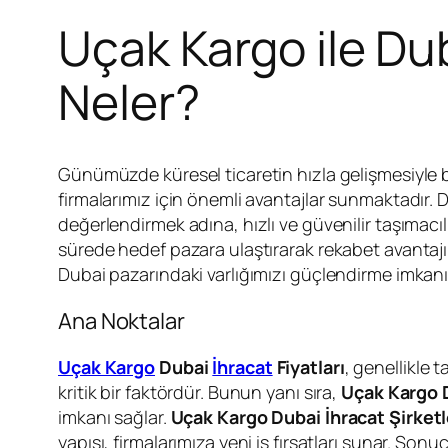
Uçak Kargo ile Du
Neler?
Günümüzde küresel ticaretin hızla gelişmesiyle birl
firmalarımız için önemli avantajlar sunmaktadır. Du
değerlendirmek adına, hızlı ve güvenilir taşımac
sürede hedef pazara ulaştırarak rekabet avantajı 
Dubai pazarındaki varlığımızı güçlendirme imkan
Ana Noktalar
Uçak Kargo
Dubai
İhracat
Fiyatları
, genellikle 
kritik bir faktördür. Bunun yanı sıra,
Uçak Kargo D
imkanı sağlar.
Uçak Kargo Dubai İhracat Şirketl
yapısı, firmalarımıza yeni iş fırsatları sunar. Sonu