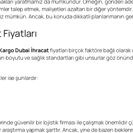
olanakları yaratmamız da mümkündür. Örneğin, gönderi adetl
imler talep etmek, maliyetleri azaltan bir diğer yöntemdir
memiz mümkün. Ancak, bu konuda dikkatli planlanmanın g
Fiyatları
Kargo Dubai İhracat
fiyatları birçok faktöre bağlı olara
n boyutu ve sağlık standartları gibi unsurlar göz önünd
er ise şunlardır:
rinde güvenilir bir lojistik firması ile çalışmak önemlidir
ir araştırma yapmak şarttır. Ancak, yine de bazen beklenme