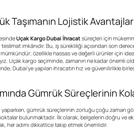
ük Taşımanın Lojistik Avantajlar
yesinde
Uçak Kargo Dubai İhracat
süreçleri için mükemme
 teslimat imkânıdır. Bu, iş sürekliliği açısından son dere
k mümkündür; özellikle hassas ve değerli ürünler için ideal
lıyız. Uçak kargo seçiminde, zamanın ne kadar önemli o
etinde, Dubai’ye yapılan ihracatın hız ve güvenilirlikle bir
ımında Gümrük Süreçlerinin Kola
zi yaparken, gümrük süreçlerinin zorluğu çoğu zaman g
ktalar bulunmaktadır. İlk olarak, belgelerin doğru ve eksik
ak, her adımı dikkatlice takip etmek önemlidir.