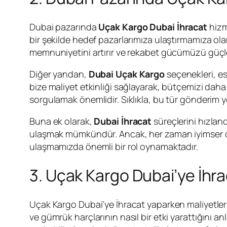
Dubai pazarında
Uçak Kargo Dubai İhracat
hizm
bir şekilde hedef pazarlarımıza ulaştırmamıza olan
memnuniyetini artırır ve rekabet gücümüzü güçle
Diğer yandan,
Dubai Uçak Kargo
seçenekleri, es
bize maliyet etkinliği sağlayarak, bütçemizi daha
sorgulamak önemlidir. Sıklıkla, bu tür gönderim yö
Buna ek olarak,
Dubai İhracat
süreçlerini hızland
ulaşmak mümkündür. Ancak, her zaman iyimser olmak
ulaşmamızda önemli bir rol oynamaktadır.
3. Uçak Kargo Dubai’ye İhrac
Uçak Kargo Dubai’ye İhracat yaparken maliyetler
ve gümrük harçlarının nasıl bir etki yarattığını