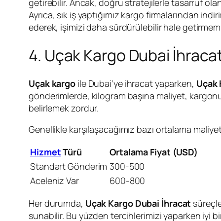
getirebilir. Ancak, doğru stratejilerle tasarruf 
Ayrıca, sık iş yaptığımız kargo firmalarından indir
ederek, işimizi daha sürdürülebilir hale getir
4. Uçak Kargo Dubai İhracat 
Uçak kargo
ile Dubai’ye ihracat yaparken,
Uçak 
gönderimlerde, kilogram başına maliyet, kargonu
belirlemek zordur.
Genellikle karşılaşacağımız bazı ortalama maliyetl
Hizmet
Türü
Ortalama Fiyat (USD)
Standart Gönderim
300-500
Aceleniz Var
600-800
Her durumda,
Uçak Kargo Dubai İhracat
süreçle
sunabilir. Bu yüzden tercihlerimizi yaparken iyi b