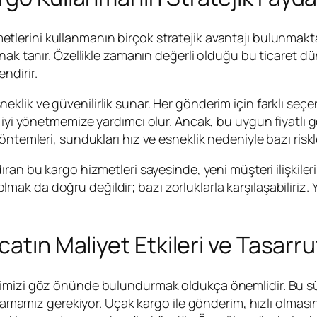
etlerini kullanmanın birçok stratejik avantajı bulunmaktad
ak tanır. Özellikle zamanın değerli olduğu bu ticaret dün
ndirir.
neklik ve güvenilirlik sunar. Her gönderim için farklı se
 iyi yönetmemize yardımcı olur. Ancak, bu uygun fiyatlı g
ntemleri, sundukları hız ve esneklik nedeniyle bazı riskler
ıran bu kargo hizmetleri sayesinde, yeni müşteri ilişkiler
 da doğru değildir; bazı zorluklarla karşılaşabiliriz. Yi
atın Maliyet Etkileri ve Tasarru
imizi göz önünde bulundurmak oldukça önemlidir. Bu süre
 anlamamız gerekiyor. Uçak kargo ile gönderim, hızlı olma